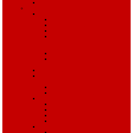
Чай
Полиграфия
Стенды
Охрана труда
Пожарная безопасность
Стенды по ГО и ЧС
Стенды по
антитеррористической
безопасности
Стенды "Информация"
Стенды "Первая помощь
пострадавшим"
Знаки безопасности
Фотолюминесцентные
эвакуационные системы
Планы эвакуации
Эвакуационные знаки
Журналы
Охрана труда
Пожарная безопасность
Электробезопасность
Строительство
Плакаты
Плакаты по