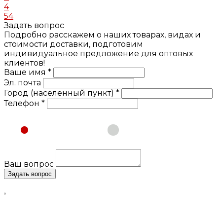
4
54
Задать вопрос
Подробно расскажем о наших товарах, видах и
стоимости доставки, подготовим
индивидуальное предложение для оптовых
клиентов!
Ваше имя *
Эл. почта
Город (населенный пункт) *
Телефон *
Физическое лицо
Юридическое лицо
Ваш вопрос
Задать вопрос
Нажимая кнопку «Задать вопрос», я даю свое согласие
на обработку моих персональных данных, в соответствии
с Федеральным законом от 27.07.2006 года №152-ФЗ «О
персональных данных», на условиях и для целей,