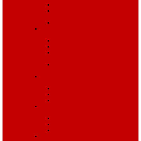
Одноразовые изделия
От биологических
факторов
От кислот и щелочей
Спецодежда для медицины и
сферы обслуживания
Костюмы, комплекты
Блузы, брюки, куртки
Фартуки, передники,
сарафаны, униформа
Халаты медицинские и
для сферы обслуживания
Спецодежда для охранных
структур
Костюмы зимние
Костюмы летние
Рубашки и аксессуары
Спецодежда для рыбалки,
охоты, туризма
Зимняя
Летняя
Флис
Спецодежда сигнальная