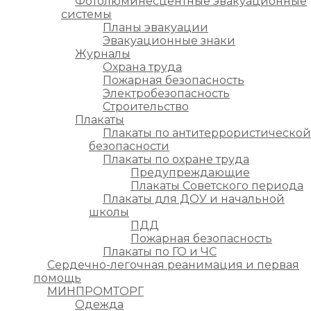
Фотолюминесцентные эвакуационные
системы
Планы эвакуации
Эвакуационные знаки
Журналы
Охрана труда
Пожарная безопасность
Электробезопасность
Строительство
Плакаты
Плакаты по антитеррористической
безопасности
Плакаты по охране труда
Предупреждающие
Плакаты Советского периода
Плакаты для ДОУ и начальной
школы
ПДД
Пожарная безопасность
Плакаты по ГО и ЧС
Сердечно-легочная реанимация и первая
помощь
МИНПРОМТОРГ
Одежда