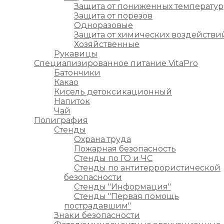
Защита от пониженных температур
Защита от порезов
Одноразовые
Защита от химических воздействи
Хозяйственные
Рукавицы
Специализированное питание VitaPro
Батончики
Какао
Кисель детоксикационный
Напиток
Чай
Полиграфия
Стенды
Охрана труда
Пожарная безопасность
Стенды по ГО и ЧС
Стенды по антитеррористической
безопасности
Стенды "Информация"
Стенды "Первая помощь
пострадавшим"
Знаки безопасности