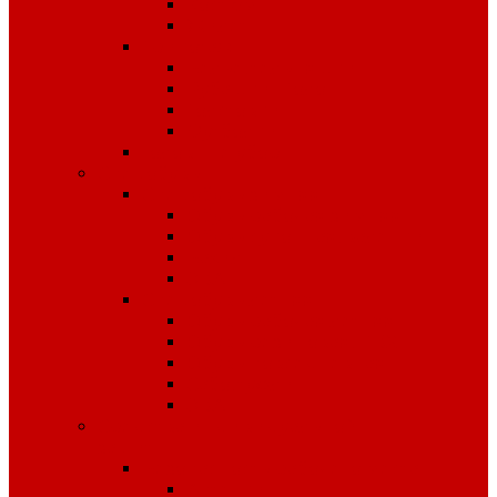
Костюмы
Жилеты
Трикотаж
Белье, тельняшки
Рубашки-Поло
Толстовки
Футболки
Головные уборы
Спецобувь
Спецобувь зимняя
Обувь рабочая зимняя
Обувь суконная, валенки
Бахилы
ЭВА
Спецобувь летняя
Обувь рабочая летняя
Обувь резиновая, ПВХ
Обувь повседневная
Сабо, туфли
ЭВА
Средства индивидуальной
защиты
Безопасность рабочего места
Аптечки