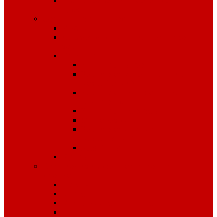
Средства защиты органов
слуха
Средства защиты рук
КРАГИ
Дерматологические средства
защиты
Перчатки
Защита от вибрации
Защита от механических
воздействий
Защита от пониженных
температур
Защита от порезов
Одноразовые
Защита от химических
воздействий
Хозяйственные
Рукавицы
Специализированное питание
VitaPro
Батончики
Какао
Кисель детоксикационный
Напиток