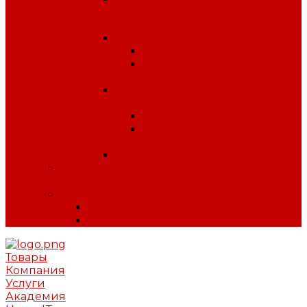
антитеррористической
безопасности
Плакаты по охране труда
Предупреждающие
Плакаты Советского
периода
Плакаты для ДОУ и
начальной школы
ПДД
Пожарная
безопасность
Плакаты по ГО и ЧС
Сердечно-легочная реанимация и
первая помощь
МИНПРОМТОРГ
Одежда
Обувь
Товары
Компания
Услуги
Академия