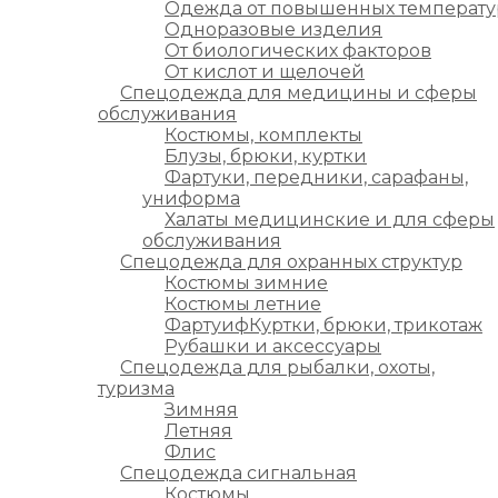
Одежда от повышенных температу
Одноразовые изделия
От биологических факторов
От кислот и щелочей
Спецодежда для медицины и сферы
обслуживания
Костюмы, комплекты
Блузы, брюки, куртки
Фартуки, передники, сарафаны,
униформа
Халаты медицинские и для сферы
обслуживания
Спецодежда для охранных структур
Костюмы зимние
Костюмы летние
ФартуифКуртки, брюки, трикотаж
Рубашки и аксессуары
Спецодежда для рыбалки, охоты,
туризма
Зимняя
Летняя
Флис
Спецодежда сигнальная
Костюмы