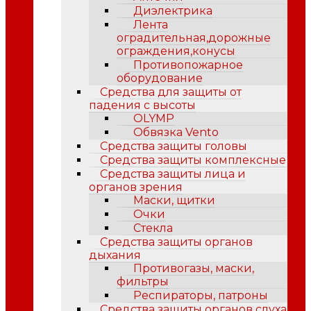
Диэлектрика
Лента
оградительная,дорожные
ограждения,конусы
Противопожарное
оборудование
Средства для защиты от
падения с высоты
OLYMP
Обвязка Vento
Средства защиты головы
Средства защиты комплексные
Средства защиты лица и
органов зрения
Маски, щитки
Очки
Стекла
Средства защиты органов
дыхания
Противогазы, маски,
фильтры
Респираторы, патроны
Средства защиты органов слуха