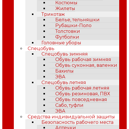
Костюмы
Жилеты
Трикотаж
Белье, тельняшки
Рубашки-Поло
Толстовки
Футболки
Головные уборы
Спецобувь
Спецобувь зимняя
Обувь рабочая зимняя
Обувь суконная, валенки
Бахилы
ЭВА
Спецобувь летняя
Обувь рабочая летняя
Обувь резиновая, ПВХ
Обувь повседневная
Сабо, туфли
ЭВА
Средства индивидуальной защиты
Безопасность рабочего места
Аптечки