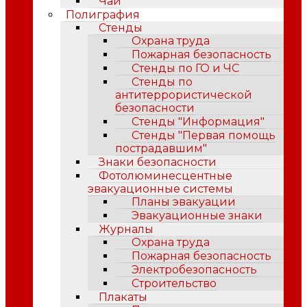
Чай
Полиграфия
Стенды
Охрана труда
Пожарная безопасность
Стенды по ГО и ЧС
Стенды по
антитеррористической
безопасности
Стенды "Информация"
Стенды "Первая помощь
пострадавшим"
Знаки безопасности
Фотолюминесцентные
эвакуационные системы
Планы эвакуации
Эвакуационные знаки
Журналы
Охрана труда
Пожарная безопасность
Электробезопасность
Строительство
Плакаты