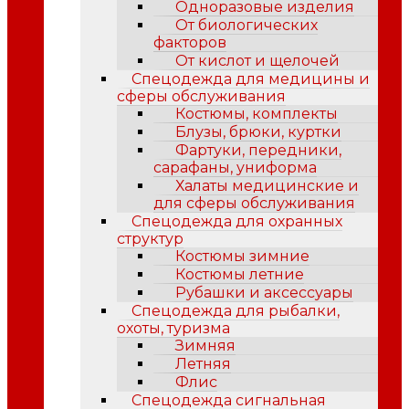
Одноразовые изделия
От биологических
факторов
От кислот и щелочей
Спецодежда для медицины и
сферы обслуживания
Костюмы, комплекты
Блузы, брюки, куртки
Фартуки, передники,
сарафаны, униформа
Халаты медицинские и
для сферы обслуживания
Спецодежда для охранных
структур
Костюмы зимние
Костюмы летние
Рубашки и аксессуары
Спецодежда для рыбалки,
охоты, туризма
Зимняя
Летняя
Флис
Спецодежда сигнальная