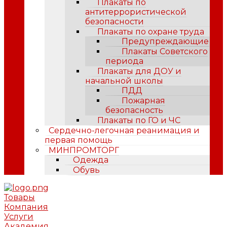
Плакаты по
антитеррористической
безопасности
Плакаты по охране труда
Предупреждающие
Плакаты Советского
периода
Плакаты для ДОУ и
начальной школы
ПДД
Пожарная
безопасность
Плакаты по ГО и ЧС
Сердечно-легочная реанимация и
первая помощь
МИНПРОМТОРГ
Одежда
Обувь
Товары
Компания
Услуги
Академия