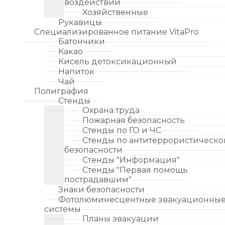
воздействий
Хозяйственные
Рукавицы
Специализированное питание VitaPro
Батончики
Какао
Кисель детоксикационный
Напиток
Чай
Полиграфия
Стенды
Охрана труда
Пожарная безопасность
Стенды по ГО и ЧС
Стенды по антитеррористическо
безопасности
Стенды "Информация"
Стенды "Первая помощь
пострадавшим"
Знаки безопасности
Фотолюминесцентные эвакуационны
системы
Планы эвакуации