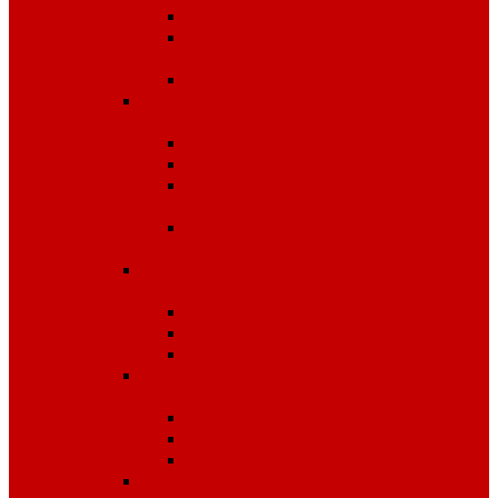
Одноразовые изделия
От биологических
факторов
От кислот и щелочей
Спецодежда для медицины и
сферы обслуживания
Костюмы, комплекты
Блузы, брюки, куртки
Фартуки, передники,
сарафаны, униформа
Халаты медицинские и
для сферы обслуживания
Спецодежда для охранных
структур
Костюмы зимние
Костюмы летние
Рубашки и аксессуары
Спецодежда для рыбалки,
охоты, туризма
Зимняя
Летняя
Флис
Спецодежда сигнальная