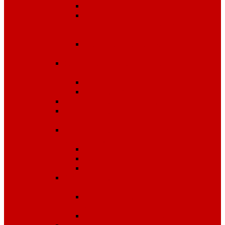
Диэлектрика
Лента
оградительная,дорожные
ограждения,конусы
Противопожарное
оборудование
Средства для защиты от
падения с высоты
OLYMP
Обвязка Vento
Средства защиты головы
Средства защиты
комплексные
Средства защиты лица и
органов зрения
Маски, щитки
Очки
Стекла
Средства защиты органов
дыхания
Противогазы, маски,
фильтры
Респираторы, патроны