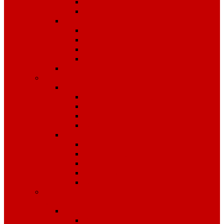
Костюмы
Жилеты
Трикотаж
Белье, тельняшки
Рубашки-Поло
Толстовки
Футболки
Головные уборы
Спецобувь
Спецобувь зимняя
Обувь рабочая зимняя
Обувь суконная, валенки
Бахилы
ЭВА
Спецобувь летняя
Обувь рабочая летняя
Обувь резиновая, ПВХ
Обувь повседневная
Сабо, туфли
ЭВА
Средства индивидуальной
защиты
Безопасность рабочего места
Аптечки