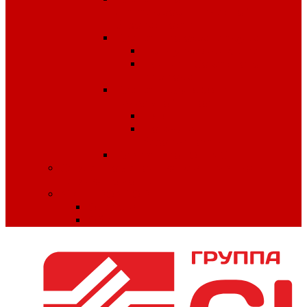
антитеррористической
безопасности
Плакаты по охране труда
Предупреждающие
Плакаты Советского
периода
Плакаты для ДОУ и
начальной школы
ПДД
Пожарная
безопасность
Плакаты по ГО и ЧС
Сердечно-легочная реанимация и
первая помощь
МИНПРОМТОРГ
Одежда
Обувь