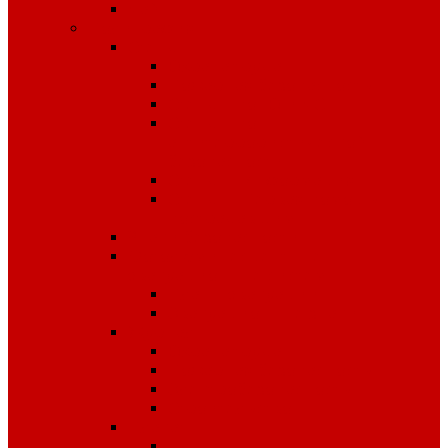
Чай
Полиграфия
Стенды
Охрана труда
Пожарная безопасность
Стенды по ГО и ЧС
Стенды по
антитеррористической
безопасности
Стенды "Информация"
Стенды "Первая помощь
пострадавшим"
Знаки безопасности
Фотолюминесцентные
эвакуационные системы
Планы эвакуации
Эвакуационные знаки
Журналы
Охрана труда
Пожарная безопасность
Электробезопасность
Строительство
Плакаты
Плакаты по