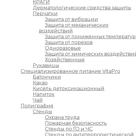
КРАГИ
Дерматологические средства защиты
Перчатки
Защита от вибрации
Защита от механических
воздействий
Защита от пониженных температур
Защита от порезов
Одноразовые
Защита от химических воздействи
Хозяйственные
Рукавицы
Специализированное питание VitaPro
Батончики
Какао
Кисель детоксикационный
Напиток
Чай
Полиграфия
Стенды
Охрана труда
Пожарная безопасность
Стенды по ГО и ЧС
Стенды по антитеррористической