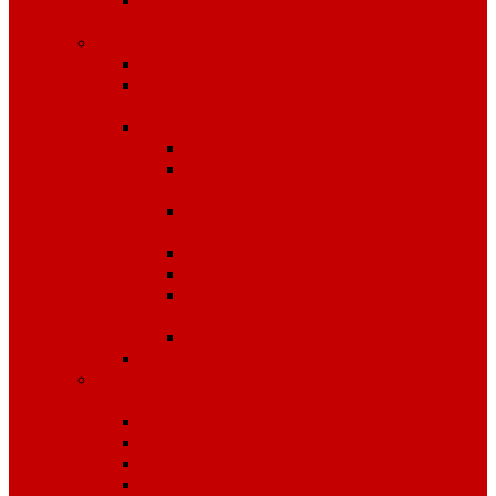
Средства защиты органов
слуха
Средства защиты рук
КРАГИ
Дерматологические средства
защиты
Перчатки
Защита от вибрации
Защита от механических
воздействий
Защита от пониженных
температур
Защита от порезов
Одноразовые
Защита от химических
воздействий
Хозяйственные
Рукавицы
Специализированное питание
VitaPro
Батончики
Какао
Кисель детоксикационный
Напиток