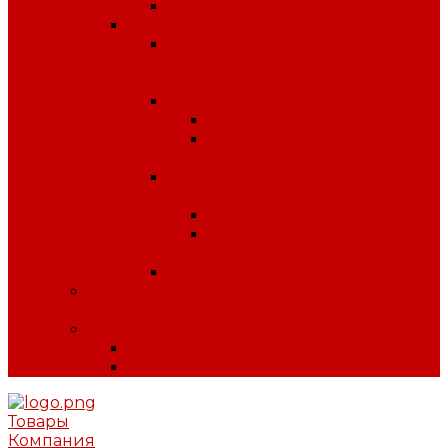
Строительство
Плакаты
Плакаты по
антитеррористической
безопасности
Плакаты по охране труда
Предупреждающие
Плакаты Советского
периода
Плакаты для ДОУ и
начальной школы
ПДД
Пожарная
безопасность
Плакаты по ГО и ЧС
Сердечно-легочная реанимация и
первая помощь
МИНПРОМТОРГ
Одежда
Обувь
Товары
Компания