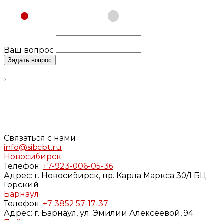
Физическое лицо
Юридическое лицо
Ваш вопрос
Задать вопрос
Нажимая кнопку «Задать вопрос», я даю свое согласие
на обработку моих персональных данных, в соответствии
с Федеральным законом от 27.07.2006 года №152-ФЗ «О
персональных данных», на условиях и для целей,
определенных в
Согласии
на обработку персональных
данных и
Политике конфиденциальности
Связаться с нами
info@sibcbt.ru
Новосибирск
Телефон:
+7-923-006-05-36
Адрес:
г. Новосибирск, пр. Карла Маркса 30/1 БЦ
Горский
Барнаул
Телефон:
+7 3852 57-17-37
Адрес:
г. Барнаул, ул. Эмилии Алексеевой, 94