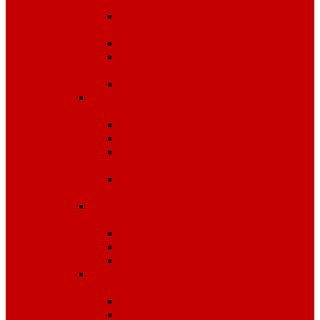
электрической дуги
Одежда от повышенных
температур
Одноразовые изделия
От биологических
факторов
От кислот и щелочей
Спецодежда для медицины и
сферы обслуживания
Костюмы, комплекты
Блузы, брюки, куртки
Фартуки, передники,
сарафаны, униформа
Халаты медицинские и
для сферы обслуживания
Спецодежда для охранных
структур
Костюмы зимние
Костюмы летние
Рубашки и аксессуары
Спецодежда для рыбалки,
охоты, туризма
Зимняя
Летняя