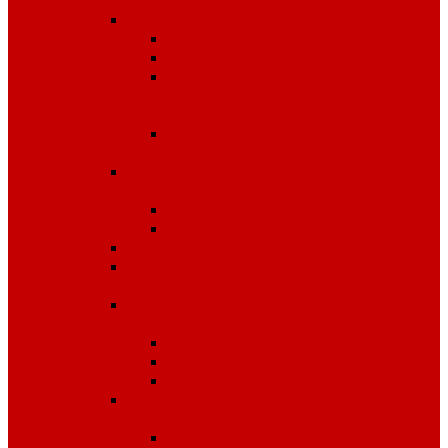
защиты
Безопасность рабочего места
Аптечки
Диэлектрика
Лента
оградительная,дорожные
ограждения,конусы
Противопожарное
оборудование
Средства для защиты от
падения с высоты
OLYMP
Обвязка Vento
Средства защиты головы
Средства защиты
комплексные
Средства защиты лица и
органов зрения
Маски, щитки
Очки
Стекла
Средства защиты органов
дыхания
Противогазы, маски,