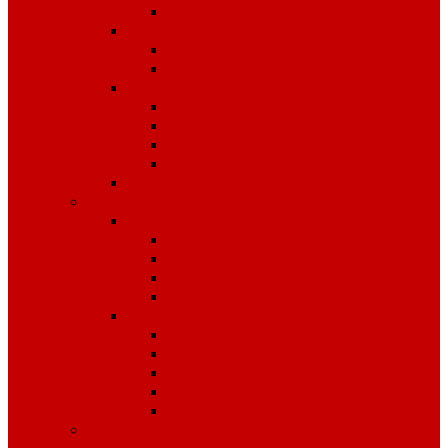
Флис
Спецодежда сигнальная
Костюмы
Жилеты
Трикотаж
Белье, тельняшки
Рубашки-Поло
Толстовки
Футболки
Головные уборы
Спецобувь
Спецобувь зимняя
Обувь рабочая зимняя
Обувь суконная, валенки
Бахилы
ЭВА
Спецобувь летняя
Обувь рабочая летняя
Обувь резиновая, ПВХ
Обувь повседневная
Сабо, туфли
ЭВА
Средства индивидуальной