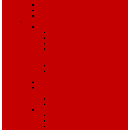
Кисель детоксикационный
Напиток
Чай
Полиграфия
Стенды
Охрана труда
Пожарная безопасность
Стенды по ГО и ЧС
Стенды по
антитеррористической
безопасности
Стенды "Информация"
Стенды "Первая помощь
пострадавшим"
Знаки безопасности
Фотолюминесцентные
эвакуационные системы
Планы эвакуации
Эвакуационные знаки
Журналы
Охрана труда
Пожарная безопасность
Электробезопасность