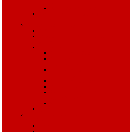
фильтры
Респираторы, патроны
Средства защиты органов
слуха
Средства защиты рук
КРАГИ
Дерматологические средства
защиты
Перчатки
Защита от вибрации
Защита от механических
воздействий
Защита от пониженных
температур
Защита от порезов
Одноразовые
Защита от химических
воздействий
Хозяйственные
Рукавицы
Специализированное питание
VitaPro
Батончики
Какао