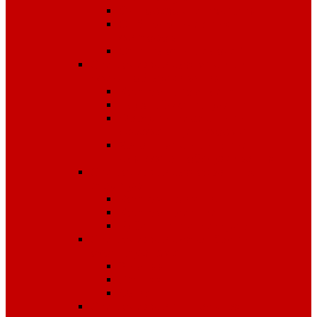
Одноразовые изделия
От биологических
факторов
От кислот и щелочей
Спецодежда для медицины и
сферы обслуживания
Костюмы, комплекты
Блузы, брюки, куртки
Фартуки, передники,
сарафаны, униформа
Халаты медицинские и
для сферы обслуживания
Спецодежда для охранных
структур
Костюмы зимние
Костюмы летние
Рубашки и аксессуары
Спецодежда для рыбалки,
охоты, туризма
Зимняя
Летняя
Флис
Спецодежда сигнальная