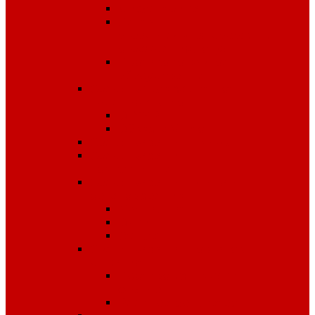
Диэлектрика
Лента
оградительная,дорожные
ограждения,конусы
Противопожарное
оборудование
Средства для защиты от
падения с высоты
OLYMP
Обвязка Vento
Средства защиты головы
Средства защиты
комплексные
Средства защиты лица и
органов зрения
Маски, щитки
Очки
Стекла
Средства защиты органов
дыхания
Противогазы, маски,
фильтры
Респираторы, патроны