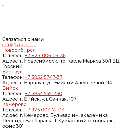
Нажимая кнопку «Задать вопрос», я даю свое согласие
на обработку моих персональных данных, в соответствии
с Федеральным законом от 27.07.2006 года №152-ФЗ «О
персональных данных», на условиях и для целей,
определенных в
Согласии
на обработку персональных
данных и
Политике конфиденциальности
Связаться с нами
info@sibcbt.ru
Новосибирск
Телефон:
+7-923-006-05-36
Адрес:
г. Новосибирск, пр. Карла Маркса 30/1 БЦ
Горский
Барнаул
Телефон:
+7 3852 57-17-37
Адрес:
г. Барнаул, ул. Эмилии Алексеевой, 94
Бийск
Телефон:
+7 3854 555-730
Адрес:
г. Бийск, ул. Сенная, 107
Кемерово
Телефон:
+7 923 003-71-03
Адрес:
г. Кемерово, Бульвар им. академика
Леонида Барбараша, 1 ,Кузбасский технопарк ,
офис 301