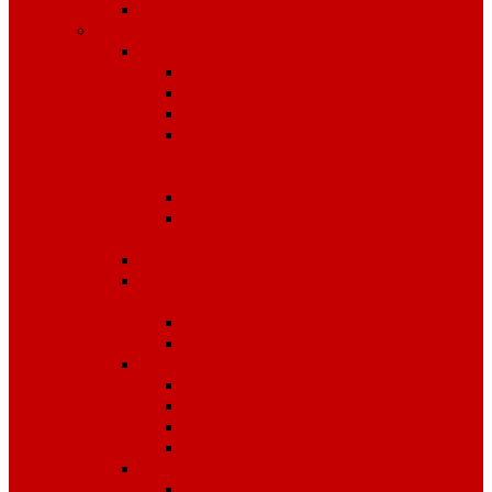
Чай
Полиграфия
Стенды
Охрана труда
Пожарная безопасность
Стенды по ГО и ЧС
Стенды по
антитеррористической
безопасности
Стенды "Информация"
Стенды "Первая помощь
пострадавшим"
Знаки безопасности
Фотолюминесцентные
эвакуационные системы
Планы эвакуации
Эвакуационные знаки
Журналы
Охрана труда
Пожарная безопасность
Электробезопасность
Строительство
Плакаты
Плакаты по