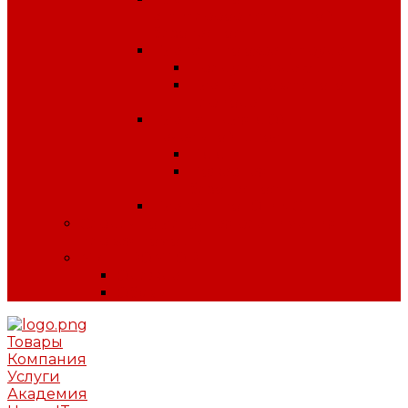
антитеррористической
безопасности
Плакаты по охране труда
Предупреждающие
Плакаты Советского
периода
Плакаты для ДОУ и
начальной школы
ПДД
Пожарная
безопасность
Плакаты по ГО и ЧС
Сердечно-легочная реанимация и
первая помощь
МИНПРОМТОРГ
Одежда
Обувь
Товары
Компания
Услуги
Академия