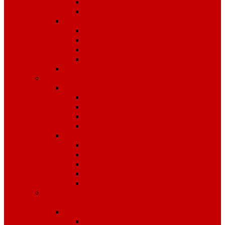
Костюмы
Жилеты
Трикотаж
Белье, тельняшки
Рубашки-Поло
Толстовки
Футболки
Головные уборы
Спецобувь
Спецобувь зимняя
Обувь рабочая зимняя
Обувь суконная, валенки
Бахилы
ЭВА
Спецобувь летняя
Обувь рабочая летняя
Обувь резиновая, ПВХ
Обувь повседневная
Сабо, туфли
ЭВА
Средства индивидуальной
защиты
Безопасность рабочего места
Аптечки