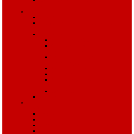
Средства защиты органов
слуха
Средства защиты рук
КРАГИ
Дерматологические средства
защиты
Перчатки
Защита от вибрации
Защита от механических
воздействий
Защита от пониженных
температур
Защита от порезов
Одноразовые
Защита от химических
воздействий
Хозяйственные
Рукавицы
Специализированное питание
VitaPro
Батончики
Какао
Кисель детоксикационный
Напиток