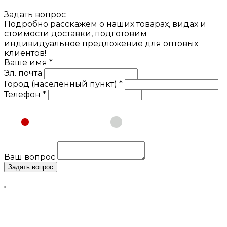
Задать вопрос
Подробно расскажем о наших товарах, видах и
стоимости доставки, подготовим
индивидуальное предложение для оптовых
клиентов!
Ваше имя *
Эл. почта
Город (населенный пункт) *
Телефон *
Физическое лицо
Юридическое лицо
Ваш вопрос
Задать вопрос
Нажимая кнопку «Задать вопрос», я даю свое согласие
на обработку моих персональных данных, в соответствии
с Федеральным законом от 27.07.2006 года №152-ФЗ «О
персональных данных», на условиях и для целей,
определенных в
Согласии
на обработку персональных