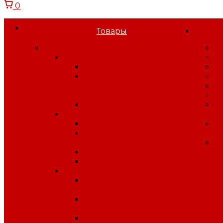
0
Товары
Спецодежда
О
Спецодежда зимняя
Н
Костюмы зимние
С
Куртки, брюки,
В
полукомбинезоны
С
зимние
В
Жилеты, воротники
П
Спецодежда летняя
к
Костюмы летние
Б
Куртки, брюки, жилеты, п/
п
к лето
У
Халаты рабочие
Комплекты
Спецодежда защитная
Одежда для защиты от
влаги
Одежда для защиты от
электрической дуги
Одежда от повышенных