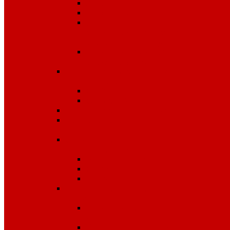
Аптечки
Диэлектрика
Лента
оградительная,дорожные
ограждения,конусы
Противопожарное
оборудование
Средства для защиты от
падения с высоты
OLYMP
Обвязка Vento
Средства защиты головы
Средства защиты
комплексные
Средства защиты лица и
органов зрения
Маски, щитки
Очки
Стекла
Средства защиты органов
дыхания
Противогазы, маски,
фильтры
Респираторы, патроны