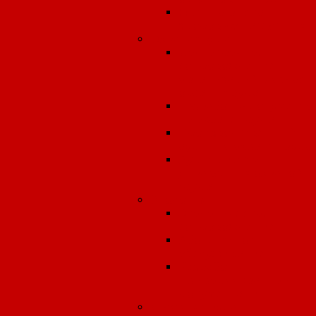
Оценка риска
здоровью населения
Охрана труда
Долгосрочное
сопровождение
организаций в област
охраны труда
Разработка документо
по охране труда
Производственный
аудит по охране труда.
Аудит системы
управления охраной
труда.
Экология
Экологическое
сопровождение
Абонентское
обслуживание
Разработка
природоохранной
документации
Условия труда