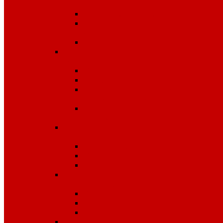
температур
Одноразовые изделия
От биологических
факторов
От кислот и щелочей
Спецодежда для медицины и
сферы обслуживания
Костюмы, комплекты
Блузы, брюки, куртки
Фартуки, передники,
сарафаны, униформа
Халаты медицинские и
для сферы обслуживания
Спецодежда для охранных
структур
Костюмы зимние
Костюмы летние
Рубашки и аксессуары
Спецодежда для рыбалки,
охоты, туризма
Зимняя
Летняя
Флис
Спецодежда сигнальная