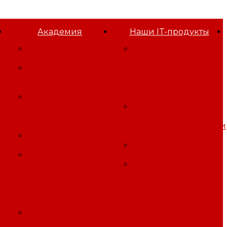
Академия
Наши IT-продукты
Проф
Программа для
переподготовка
оформления
Программы
результатов
повышения
Специальной
квалификации
Оценки Условий
Программы
Труда
обучения
Программа для
требованиям
управления
охраны труда
профессиональными
Безопасность работ
рисками
на высоте
Облачный
Программы
Битрикс24
обучения
Игровая платформа
требованиям
"Три смены"
го
пожарной
безопасности, ГО
иЧС
Программы
профессиональной