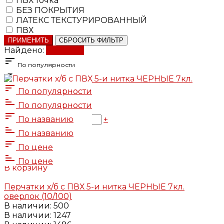
ПВХ точка
БЕЗ ПОКРЫТИЯ
ЛАТЕКС ТЕКСТУРИРОВАННЫЙ
ПВХ
ПРИМЕНИТЬ
СБРОСИТЬ ФИЛЬТР
Найдено:
Показать
По популярности
По популярности
37 ₽
По популярности
37 ₽
-
По названию
+
В корзину
По названию
Добавлено
По цене
В корзину
Добавлено
По цене
В корзину
Добавлено
Перчатки х/б с ПВХ 5-и нитка ЧЕРНЫЕ 7кл.
оверлок (10/100)
В наличии: 500
В наличии: 1247