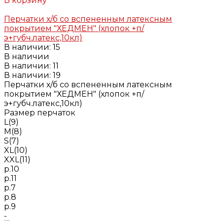
В корзину
Добавлено
Перчатки х/б со вспененным латексным
покрытием "ХЕДМЕН" (хлопок +п/
э+губч.латекс,10кл)
В наличии: 15
В наличии
В наличии: 11
В наличии: 19
Перчатки х/б со вспененным латексным
покрытием "ХЕДМЕН" (хлопок +п/
э+губч.латекс,10кл)
Размер перчаток
L(9)
M(8)
S(7)
XL(10)
XXL(11)
р.10
р.11
р.7
р.8
р.9
-