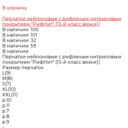
Добавлено
В корзину
Добавлено
Перчатки нейлоновые с рифленым нитриловым
покрытием "РифНит" (13-й класс вязки))
В наличии: 100
В наличии: 101
В наличии: 32
В наличии: 59
В наличии
Перчатки нейлоновые с рифленым нитриловым
покрытием "РифНит" (13-й класс вязки))
Размер перчаток
L(9)
M(8)
S(7)
XL(10)
XXL(11)
р.10
р.11
р.7
р.8
р.9
-