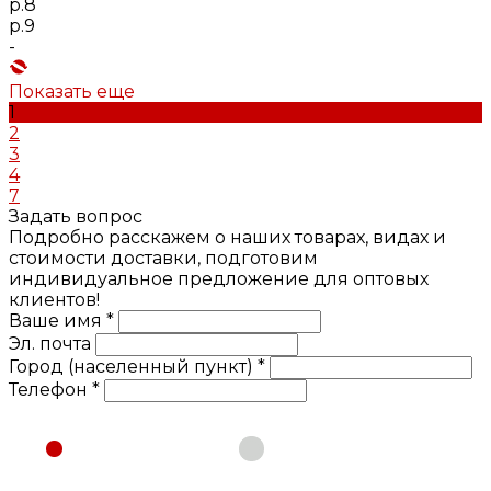
р.8
р.9
-
Показать еще
1
2
3
4
7
Задать вопрос
Подробно расскажем о наших товарах, видах и
стоимости доставки, подготовим
индивидуальное предложение для оптовых
клиентов!
Ваше имя *
Эл. почта
Город (населенный пункт) *
Телефон *
Физическое лицо
Юридическое лицо