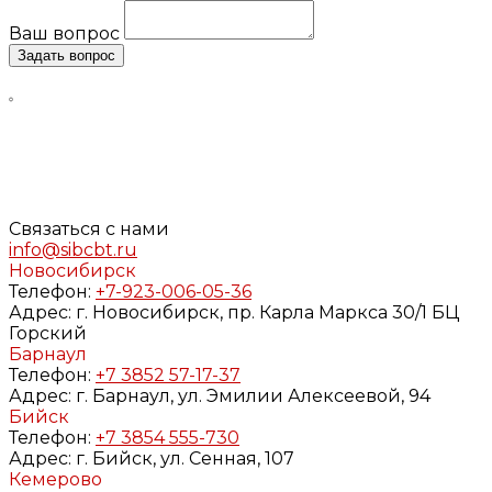
Ваш вопрос
Задать вопрос
Нажимая кнопку «Задать вопрос», я даю свое согласие
на обработку моих персональных данных, в соответствии
с Федеральным законом от 27.07.2006 года №152-ФЗ «О
персональных данных», на условиях и для целей,
определенных в
Согласии
на обработку персональных
данных и
Политике конфиденциальности
Связаться с нами
info@sibcbt.ru
Новосибирск
Телефон:
+7-923-006-05-36
Адрес:
г. Новосибирск, пр. Карла Маркса 30/1 БЦ
Горский
Барнаул
Телефон:
+7 3852 57-17-37
Адрес:
г. Барнаул, ул. Эмилии Алексеевой, 94
Бийск
Телефон:
+7 3854 555-730
Адрес:
г. Бийск, ул. Сенная, 107
Кемерово