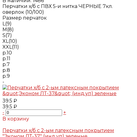
В наличии: 1486
Перчатки х/б с ПВХ 5-и нитка ЧЕРНЫЕ 7кл.
оверлок (10/100)
Размер перчаток
L(9)
M(8)
S(7)
XL(10)
XXL(11)
р.10
р.11
р.7
р.8
р.9
-
39.5 ₽
39.5 ₽
-
+
В корзину
Добавлено
Перчатки х/б с 2-ым латексным покрытием
"Эконом ЛТ-37" (инд.уп) зеленые