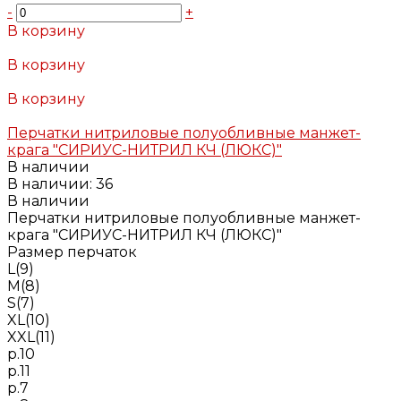
-
+
В корзину
Добавлено
В корзину
Добавлено
В корзину
Добавлено
Перчатки нитриловые полуобливные манжет-
крага "СИРИУС-НИТРИЛ КЧ (ЛЮКС)"
В наличии
В наличии: 36
В наличии
Перчатки нитриловые полуобливные манжет-
крага "СИРИУС-НИТРИЛ КЧ (ЛЮКС)"
Размер перчаток
L(9)
M(8)
S(7)
XL(10)
XXL(11)
р.10
р.11
р.7