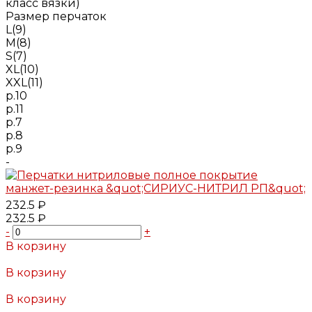
класс вязки)
Размер перчаток
L(9)
M(8)
S(7)
XL(10)
XXL(11)
р.10
р.11
р.7
р.8
р.9
-
232.5 ₽
232.5 ₽
-
+
В корзину
Добавлено
В корзину
Добавлено
В корзину