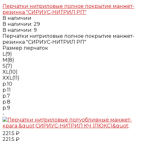
Добавлено
Перчатки нитриловые полное покрытие манжет-
резинка "СИРИУС-НИТРИЛ РП"
В наличии
В наличии: 29
В наличии: 9
Перчатки нитриловые полное покрытие манжет-
резинка "СИРИУС-НИТРИЛ РП"
Размер перчаток
L(9)
M(8)
S(7)
XL(10)
XXL(11)
р.10
р.11
р.7
р.8
р.9
-
221.5 ₽
221.5 ₽