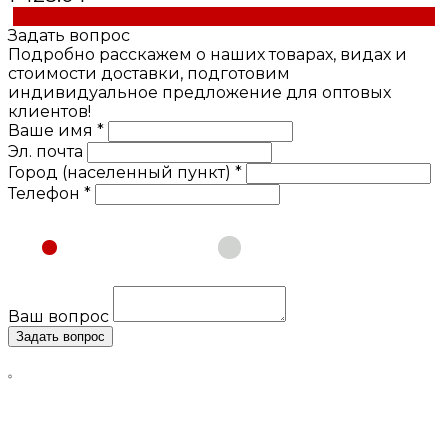
Купить
Задать вопрос
Подробно расскажем о наших товарах, видах и
стоимости доставки, подготовим
индивидуальное предложение для оптовых
клиентов!
Ваше имя *
Эл. почта
Город (населенный пункт) *
Телефон *
Физическое лицо
Юридическое лицо
Ваш вопрос
Задать вопрос
Нажимая кнопку «Задать вопрос», я даю свое согласие
на обработку моих персональных данных, в соответствии
с Федеральным законом от 27.07.2006 года №152-ФЗ «О
персональных данных», на условиях и для целей,