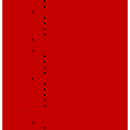
Костюмы
Жилеты
Трикотаж
Белье, тельняшки
Рубашки-Поло
Толстовки
Футболки
Головные уборы
Спецобувь
Спецобувь зимняя
Обувь рабочая зимняя
Обувь суконная, валенки
Бахилы
ЭВА
Спецобувь летняя
Обувь рабочая летняя
Обувь резиновая, ПВХ
Обувь повседневная
Сабо, туфли
ЭВА
Средства индивидуальной
защиты
Безопасность рабочего места
Аптечки