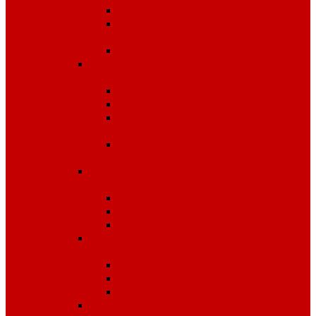
Одноразовые изделия
От биологических
факторов
От кислот и щелочей
Спецодежда для медицины и
сферы обслуживания
Костюмы, комплекты
Блузы, брюки, куртки
Фартуки, передники,
сарафаны, униформа
Халаты медицинские и
для сферы обслуживания
Спецодежда для охранных
структур
Костюмы зимние
Костюмы летние
Рубашки и аксессуары
Спецодежда для рыбалки,
охоты, туризма
Зимняя
Летняя
Флис
Спецодежда сигнальная