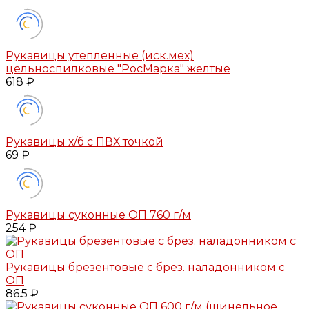
Рукавицы утепленные (иск.мех)
цельноспилковые "РосМарка" желтые
618 ₽
Рукавицы х/б с ПВХ точкой
69 ₽
Рукавицы суконные ОП 760 г/м
254 ₽
Рукавицы брезентовые с брез. наладонником с
ОП
86.5 ₽