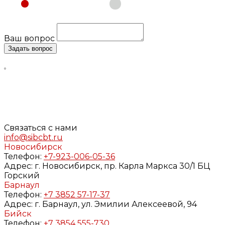
Физическое лицо
Юридическое лицо
Ваш вопрос
Задать вопрос
Нажимая кнопку «Задать вопрос», я даю свое согласие
на обработку моих персональных данных, в соответствии
с Федеральным законом от 27.07.2006 года №152-ФЗ «О
персональных данных», на условиях и для целей,
определенных в
Согласии
на обработку персональных
данных и
Политике конфиденциальности
Связаться с нами
info@sibcbt.ru
Новосибирск
Телефон:
+7-923-006-05-36
Адрес:
г. Новосибирск, пр. Карла Маркса 30/1 БЦ
Горский
Барнаул
Телефон:
+7 3852 57-17-37
Адрес:
г. Барнаул, ул. Эмилии Алексеевой, 94
Бийск
Телефон:
+7 3854 555-730