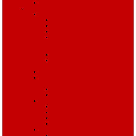
Чай
Полиграфия
Стенды
Охрана труда
Пожарная безопасность
Стенды по ГО и ЧС
Стенды по
антитеррористической
безопасности
Стенды "Информация"
Стенды "Первая помощь
пострадавшим"
Знаки безопасности
Фотолюминесцентные
эвакуационные системы
Планы эвакуации
Эвакуационные знаки
Журналы
Охрана труда
Пожарная безопасность
Электробезопасность
Строительство
Плакаты
Плакаты по