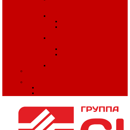
антитеррористической
безопасности
Плакаты по охране труда
Предупреждающие
Плакаты Советского
периода
Плакаты для ДОУ и
начальной школы
ПДД
Пожарная
безопасность
Плакаты по ГО и ЧС
Сердечно-легочная реанимация и
первая помощь
МИНПРОМТОРГ
Одежда
Обувь