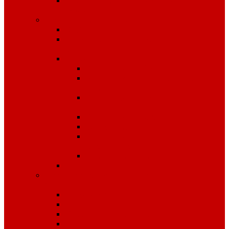
Средства защиты органов
слуха
Средства защиты рук
КРАГИ
Дерматологические средства
защиты
Перчатки
Защита от вибрации
Защита от механических
воздействий
Защита от пониженных
температур
Защита от порезов
Одноразовые
Защита от химических
воздействий
Хозяйственные
Рукавицы
Специализированное питание
VitaPro
Батончики
Какао
Кисель детоксикационный
Напиток