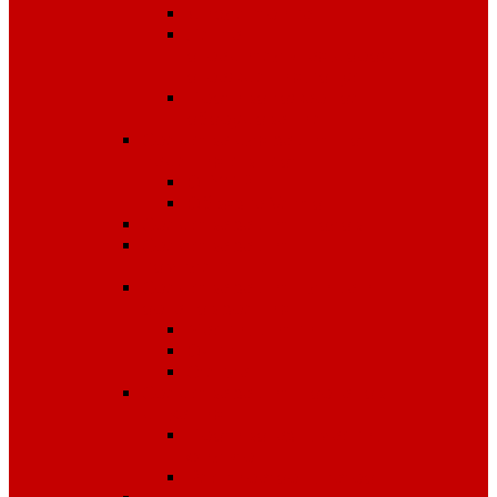
Диэлектрика
Лента
оградительная,дорожные
ограждения,конусы
Противопожарное
оборудование
Средства для защиты от
падения с высоты
OLYMP
Обвязка Vento
Средства защиты головы
Средства защиты
комплексные
Средства защиты лица и
органов зрения
Маски, щитки
Очки
Стекла
Средства защиты органов
дыхания
Противогазы, маски,
фильтры
Респираторы, патроны