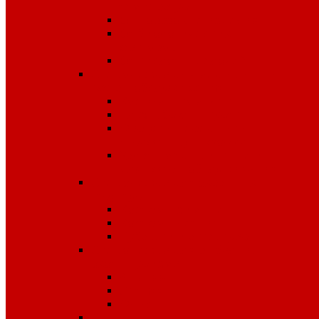
температур
Одноразовые изделия
От биологических
факторов
От кислот и щелочей
Спецодежда для медицины и
сферы обслуживания
Костюмы, комплекты
Блузы, брюки, куртки
Фартуки, передники,
сарафаны, униформа
Халаты медицинские и
для сферы обслуживания
Спецодежда для охранных
структур
Костюмы зимние
Костюмы летние
Рубашки и аксессуары
Спецодежда для рыбалки,
охоты, туризма
Зимняя
Летняя
Флис
Спецодежда сигнальная