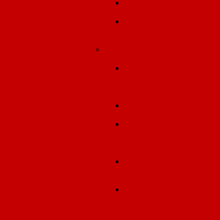
Специальная оценка
условий труда
Оценка
профессиональных
рисков
Ввод в эксплуатацию
объектов строительства
Измерение
звукоизоляции
ограждающих
конструкций
Тепловизионное
обследование
Контроль
воздухопроницаемост
ограждающих
конструкций
Разработка
энергетического
паспорта
Лабораторно-
инструментальные
испытания в зданиях 
сооружениях