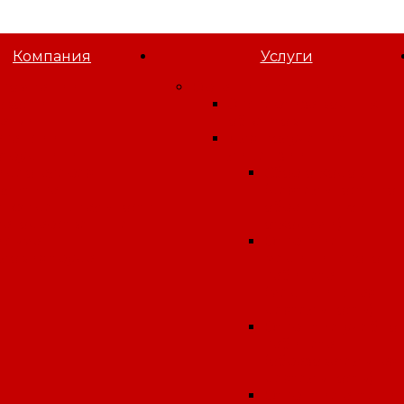
Компания
Услуги
 компании
Орган инспекции
овости
Экспертиза водных
татьи
объектов
акансии
Для получения
отрудники
лицензии
идеогалерея
Сбор отходов
олитика
(деятельность по
онфиденциальности
обращению с
лагодарственные
отходами)
исьма
Открытие
словия труда
медицинского
кабинета
(медицинская
деятельность)
Открытие учебно
кабинета
(образовательная
деятельность)
Открытие аптеки