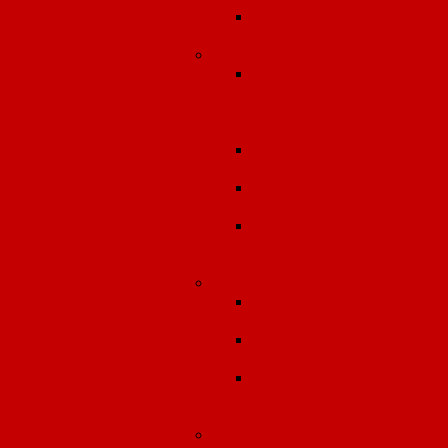
Оценка риска
здоровью населения
Охрана труда
Долгосрочное
сопровождение
организаций в област
охраны труда
Разработка документо
по охране труда
Производственный
аудит по охране труда.
Аудит системы
управления охраной
труда.
Экология
Экологическое
сопровождение
Абонентское
обслуживание
Разработка
природоохранной
документации
Условия труда