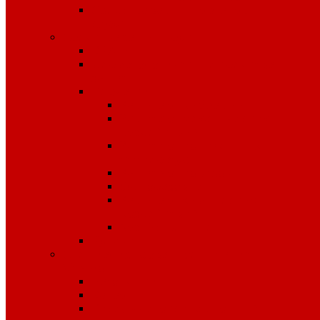
Средства защиты органов
слуха
Средства защиты рук
КРАГИ
Дерматологические средства
защиты
Перчатки
Защита от вибрации
Защита от механических
воздействий
Защита от пониженных
температур
Защита от порезов
Одноразовые
Защита от химических
воздействий
Хозяйственные
Рукавицы
Специализированное питание
VitaPro
Батончики
Какао
Кисель детоксикационный