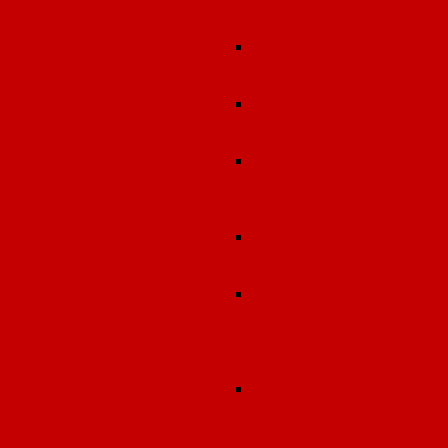
(фармацевтическ
деятельность)
Экспертиза земельных
участков под
строительство объекто
Экспертиза проектов
предельно допустимы
выбросов (ПДВ, НДВ)
Экспертиза проектов
зон санитарной охран
подземных источнико
водоснабжения (ЗСО)
Экспертиза проектов
санитарно-защитной
зоны (СЗЗ)
Экспертиза (оценка)
протоколов
лабораторно-
инструментальных
исследований
Экспертиза проектов
передающих
радиотехнических
объектов (ПРТО)