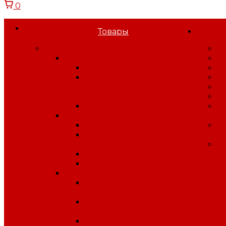
0
Товары
Спецодежда
О
Спецодежда зимняя
Н
Костюмы зимние
С
Куртки, брюки,
В
полукомбинезоны
С
зимние
В
Жилеты, воротники
П
Спецодежда летняя
к
Костюмы летние
Б
Куртки, брюки, жилеты, п/
п
к лето
У
Халаты рабочие
Комплекты
Спецодежда защитная
Одежда для защиты от
влаги
Одежда для защиты от
электрической дуги
Одежда от повышенных