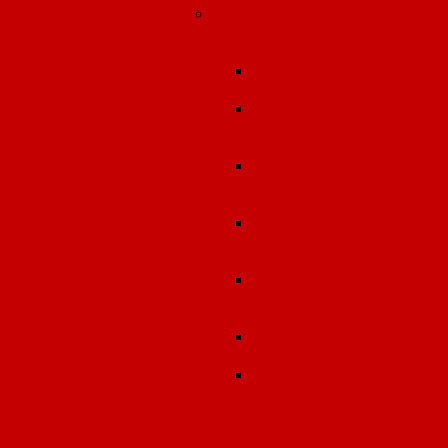
Лабораторно-
инструментальные
измерения
Замеры атмосферного
воздуха (граница СЗЗ)
Инструментальный
экологический
контроль (замеры ПЭК
Производственный
контроль за условиям
труда
Определение
эффективности
вентиляции
Определение
морфологического
состава отходов
Определение
эффективности ПОУ
Гигиеническая оценк
результатов
лабораторно-
инструментальных