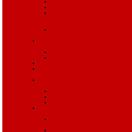
Аптечки
Диэлектрика
Лента
оградительная,дорожные
ограждения,конусы
Противопожарное
оборудование
Средства для защиты от
падения с высоты
OLYMP
Обвязка Vento
Средства защиты головы
Средства защиты
комплексные
Средства защиты лица и
органов зрения
Маски, щитки
Очки
Стекла
Средства защиты органов
дыхания
Противогазы, маски,
фильтры
Респираторы, патроны