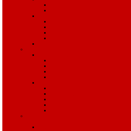
Костюмы
Жилеты
Трикотаж
Белье, тельняшки
Рубашки-Поло
Толстовки
Футболки
Головные уборы
Спецобувь
Спецобувь зимняя
Обувь рабочая зимняя
Обувь суконная, валенки
Бахилы
ЭВА
Спецобувь летняя
Обувь рабочая летняя
Обувь резиновая, ПВХ
Обувь повседневная
Сабо, туфли
ЭВА
Средства индивидуальной
защиты
Безопасность рабочего места