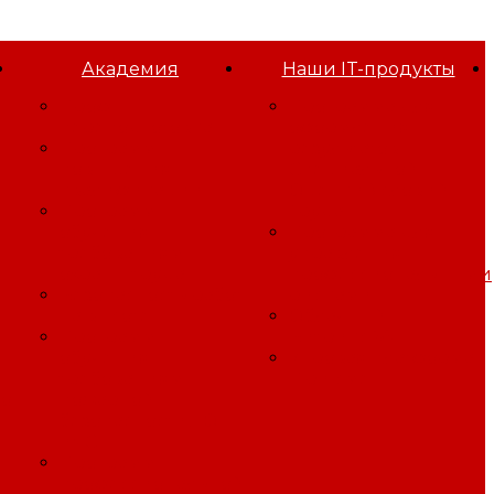
Академия
Наши IT-продукты
Проф
Программа для
переподготовка
оформления
Программы
результатов
повышения
Специальной
квалификации
Оценки Условий
Программы
Труда
обучения
Программа для
требованиям
управления
охраны труда
профессиональными
Безопасность работ
рисками
на высоте
Облачный
Программы
Битрикс24
обучения
Игровая платформа
требованиям
"Три смены"
го
пожарной
безопасности, ГО
иЧС
Программы
профессиональной