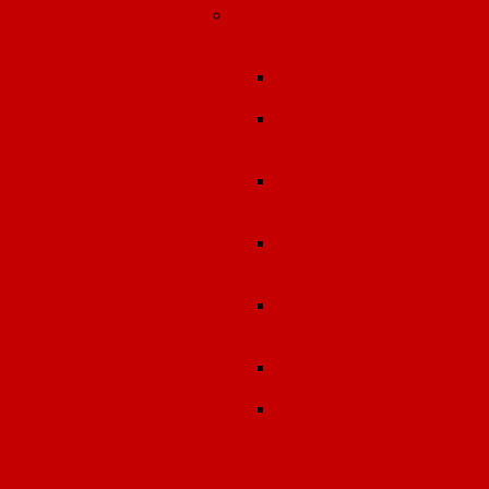
Лабораторно-
инструментальные
измерения
Замеры атмосферного
воздуха (граница СЗЗ)
Инструментальный
экологический
контроль (замеры ПЭК
Производственный
контроль за условиям
труда
Определение
эффективности
вентиляции
Определение
морфологического
состава отходов
Определение
эффективности ПОУ
Гигиеническая оценк
результатов
лабораторно-
инструментальных