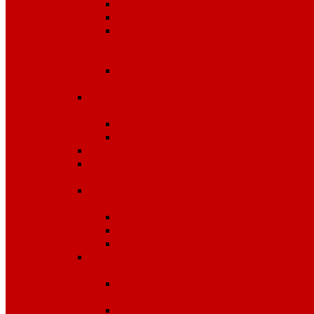
Аптечки
Диэлектрика
Лента
оградительная,дорожные
ограждения,конусы
Противопожарное
оборудование
Средства для защиты от
падения с высоты
OLYMP
Обвязка Vento
Средства защиты головы
Средства защиты
комплексные
Средства защиты лица и
органов зрения
Маски, щитки
Очки
Стекла
Средства защиты органов
дыхания
Противогазы, маски,
фильтры
Респираторы, патроны