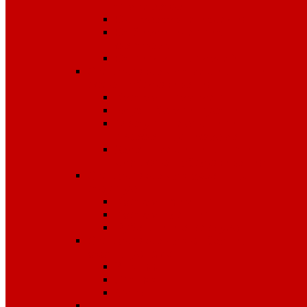
температур
Одноразовые изделия
От биологических
факторов
От кислот и щелочей
Спецодежда для медицины и
сферы обслуживания
Костюмы, комплекты
Блузы, брюки, куртки
Фартуки, передники,
сарафаны, униформа
Халаты медицинские и
для сферы обслуживания
Спецодежда для охранных
структур
Костюмы зимние
Костюмы летние
Рубашки и аксессуары
Спецодежда для рыбалки,
охоты, туризма
Зимняя
Летняя
Флис
Спецодежда сигнальная