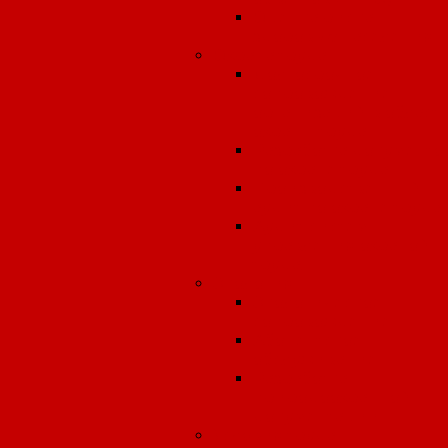
Оценка риска
здоровью населения
Охрана труда
Долгосрочное
сопровождение
организаций в област
охраны труда
Разработка документо
по охране труда
Производственный
аудит по охране труда.
Аудит системы
управления охраной
труда.
Экология
Экологическое
сопровождение
Абонентское
обслуживание
Разработка
природоохранной
документации
Условия труда