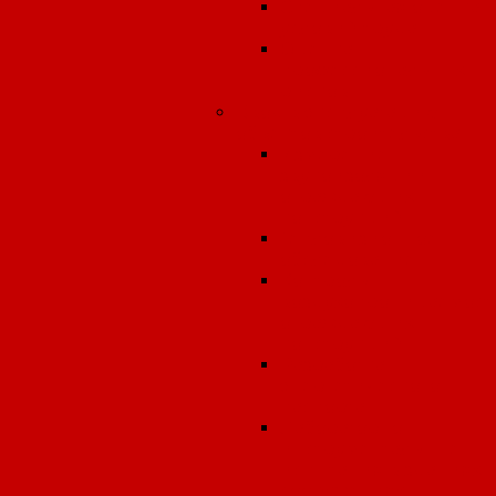
Специальная оценка
условий труда
Оценка
профессиональных
рисков
Ввод в эксплуатацию
объектов строительства
Измерение
звукоизоляции
ограждающих
конструкций
Тепловизионное
обследование
Контроль
воздухопроницаемост
ограждающих
конструкций
Разработка
энергетического
паспорта
Лабораторно-
инструментальные
испытания в зданиях 
сооружениях