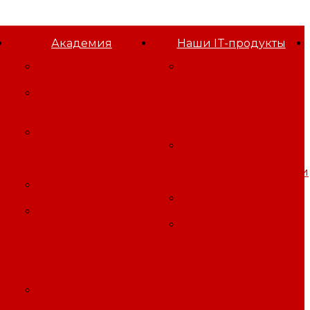
Академия
Наши IT-продукты
Проф
Программа для
переподготовка
оформления
Программы
результатов
повышения
Специальной
квалификации
Оценки Условий
Программы
Труда
обучения
Программа для
требованиям
управления
охраны труда
профессиональными
Безопасность работ
рисками
на высоте
Облачный
Программы
Битрикс24
обучения
Игровая платформа
требованиям
"Три смены"
го
пожарной
безопасности, ГО
иЧС
Программы
профессиональной