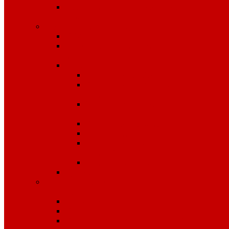
Средства защиты органов
слуха
Средства защиты рук
КРАГИ
Дерматологические средства
защиты
Перчатки
Защита от вибрации
Защита от механических
воздействий
Защита от пониженных
температур
Защита от порезов
Одноразовые
Защита от химических
воздействий
Хозяйственные
Рукавицы
Специализированное питание
VitaPro
Батончики
Какао
Кисель детоксикационный