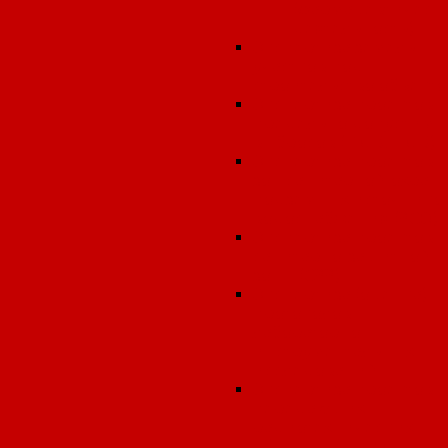
(фармацевтическ
деятельность)
Экспертиза земельных
участков под
строительство объекто
Экспертиза проектов
предельно допустимы
выбросов (ПДВ, НДВ)
Экспертиза проектов
зон санитарной охран
подземных источнико
водоснабжения (ЗСО)
Экспертиза проектов
санитарно-защитной
зоны (СЗЗ)
Экспертиза (оценка)
протоколов
лабораторно-
инструментальных
исследований
Экспертиза проектов
передающих
радиотехнических
объектов (ПРТО)