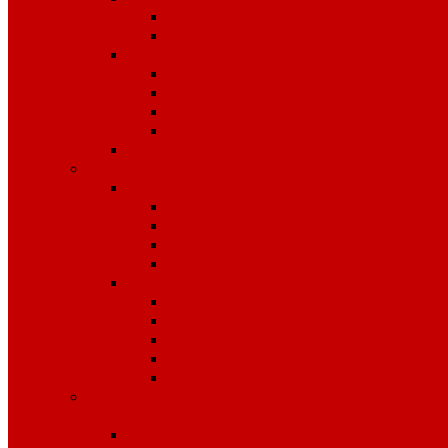
Костюмы
Жилеты
Трикотаж
Белье, тельняшки
Рубашки-Поло
Толстовки
Футболки
Головные уборы
Спецобувь
Спецобувь зимняя
Обувь рабочая зимняя
Обувь суконная, валенки
Бахилы
ЭВА
Спецобувь летняя
Обувь рабочая летняя
Обувь резиновая, ПВХ
Обувь повседневная
Сабо, туфли
ЭВА
Средства индивидуальной
защиты
Безопасность рабочего места