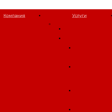
Компания
Услуги
 компании
Орган инспекции
овости
Экспертиза водных
татьи
объектов
акансии
Для получения
отрудники
лицензии
идеогалерея
Сбор отходов
олитика
(деятельность по
онфиденциальности
обращению с
лагодарственные
отходами)
исьма
Открытие
словия труда
медицинского
кабинета
(медицинская
деятельность)
Открытие учебно
кабинета
(образовательная
деятельность)
Открытие аптеки