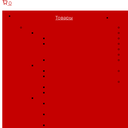
0
Товары
Спецодежда
О
Спецодежда зимняя
Н
Костюмы зимние
С
Куртки, брюки,
В
полукомбинезоны
С
зимние
В
Жилеты, воротники
П
Спецодежда летняя
к
Костюмы летние
Б
Куртки, брюки, жилеты, п/
п
к лето
У
Халаты рабочие
Комплекты
Спецодежда защитная
Одежда для защиты от
влаги
Одежда для защиты от
электрической дуги
Одежда от повышенных