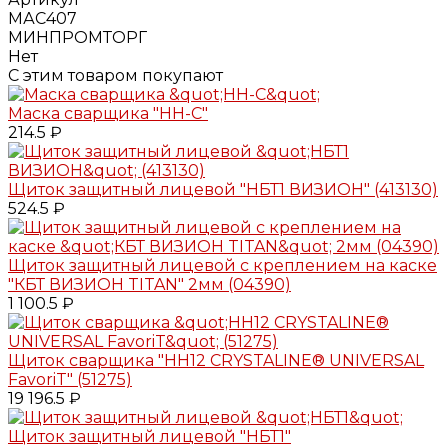
МАС407
МИНПРОМТОРГ
Нет
С этим товаром покупают
Маска сварщика "НН-С"
214.5 ₽
Щиток защитный лицевой "НБТ1 ВИЗИОН" (413130)
524.5 ₽
Щиток защитный лицевой с креплением на каске
"КБТ ВИЗИОН TITAN" 2мм (04390)
1 100.5 ₽
Щиток сварщика "НН12 CRYSTALINE® UNIVERSAL
FavoriT" (51275)
19 196.5 ₽
Щиток защитный лицевой "НБТ1"