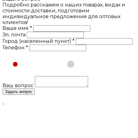
Подробно расскажем о наших товарах, видах и
стоимости доставки, подготовим
индивидуальное предложение для оптовых
клиентов!
Ваше имя *
Эл. почта
Город (населенный пункт) *
Телефон *
Физическое лицо
Юридическое лицо
Ваш вопрос
Задать вопрос
Нажимая кнопку «Задать вопрос», я даю свое согласие
на обработку моих персональных данных, в соответствии
с Федеральным законом от 27.07.2006 года №152-ФЗ «О
персональных данных», на условиях и для целей,
определенных в
Согласии
на обработку персональных
данных и
Политике конфиденциальности