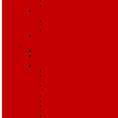
Очки
Стекла
Средства защиты органов
дыхания
Противогазы, маски,
фильтры
Респираторы, патроны
Средства защиты органов
слуха
Средства защиты рук
КРАГИ
Дерматологические средства
защиты
Перчатки
Защита от вибрации
Защита от механических
воздействий
Защита от пониженных
температур
Защита от порезов
Одноразовые
Защита от химических
воздействий
Хозяйственные