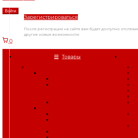
Зарегистрироваться
После регистрации на сайте вам будет доступно отслежи
другие новые возможности
0
Товары
Спецодежда
О
Спецодежда зимняя
Н
Костюмы зимние
С
Куртки, брюки,
В
полукомбинезоны
С
зимние
В
Жилеты, воротники
П
Спецодежда летняя
к
Костюмы летние
Б
Куртки, брюки, жилеты, п/
п
к лето
У
Халаты рабочие
Комплекты