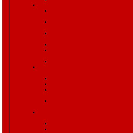
Спецодежда защитная
Одежда для защиты от
влаги
Одежда для защиты от
электрической дуги
Одежда от повышенных
температур
Одноразовые изделия
От биологических
факторов
От кислот и щелочей
Спецодежда для медицины и
сферы обслуживания
Костюмы, комплекты
Блузы, брюки, куртки
Фартуки, передники,
сарафаны, униформа
Халаты медицинские и
для сферы обслуживания
Спецодежда для охранных
структур
Костюмы зимние
Костюмы летние