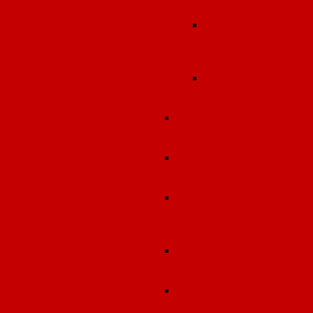
деятельность)
Открытие учебно
кабинета
(образовательная
деятельность)
Открытие аптеки
(фармацевтическ
деятельность)
Экспертиза земельных
участков под
строительство объекто
Экспертиза проектов
предельно допустимы
выбросов (ПДВ, НДВ)
Экспертиза проектов
зон санитарной охран
подземных источнико
водоснабжения (ЗСО)
Экспертиза проектов
санитарно-защитной
зоны (СЗЗ)
Экспертиза (оценка)
протоколов