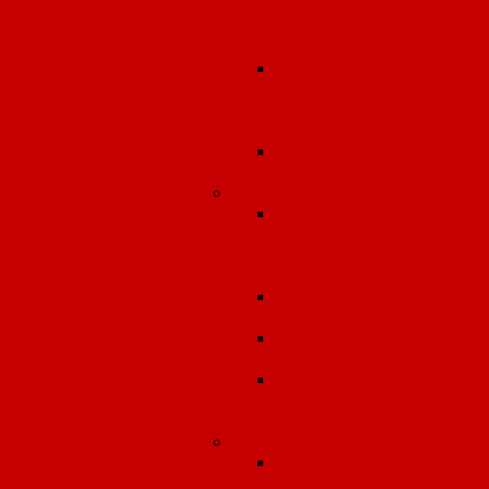
лабораторно-
инструментальных
исследований
Экспертиза проектов
передающих
радиотехнических
объектов (ПРТО)
Оценка риска
здоровью населения
Охрана труда
Долгосрочное
сопровождение
организаций в област
охраны труда
Разработка документо
по охране труда
Производственный
аудит по охране труда.
Аудит системы
управления охраной
труда.
Экология
Экологическое
сопровождение