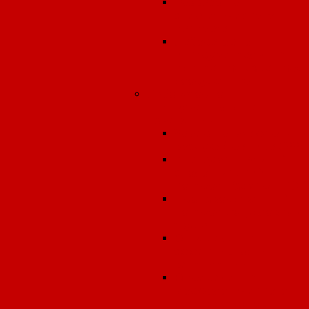
Разработка
энергетического
паспорта
Лабораторно-
инструментальные
испытания в зданиях 
сооружениях
Лабораторно-
инструментальные
измерения
Замеры атмосферного
воздуха (граница СЗЗ)
Инструментальный
экологический
контроль (замеры ПЭК
Производственный
контроль за условиям
труда
Определение
эффективности
вентиляции
Определение
морфологического
состава отходов