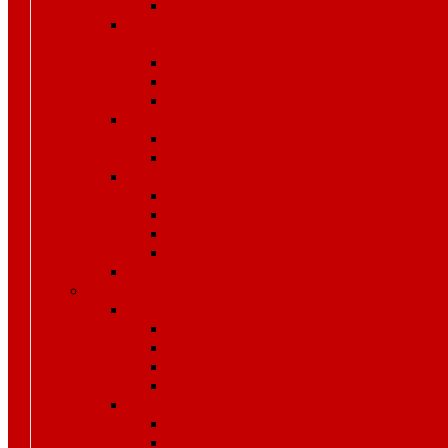
Рубашки и аксессуары
Спецодежда для рыбалки,
охоты, туризма
Зимняя
Летняя
Флис
Спецодежда сигнальная
Костюмы
Жилеты
Трикотаж
Белье, тельняшки
Рубашки-Поло
Толстовки
Футболки
Головные уборы
Спецобувь
Спецобувь зимняя
Обувь рабочая зимняя
Обувь суконная, валенки
Бахилы
ЭВА
Спецобувь летняя
Обувь рабочая летняя
Обувь резиновая, ПВХ