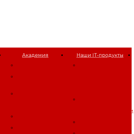
Академия
Наши IT-продукты
Проф
Программа для
переподготовка
оформления
Программы
результатов
повышения
Специальной
квалификации
Оценки Условий
Программы
Труда
обучения
Программа для
требованиям
управления
охраны труда
профессиональными
Безопасность работ
рисками
на высоте
Облачный
Программы
Битрикс24
обучения
Игровая платформа