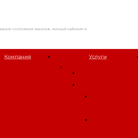
вание состояния заказов, личный кабинет и
Компания
Услуги
 компании
Орган инспекции
овости
Экспертиза водных
татьи
объектов
акансии
Для получения
отрудники
лицензии
идеогалерея
Сбор отходов
олитика
(деятельность по
онфиденциальности
обращению с
лагодарственные
отходами)
исьма
Открытие
словия труда
медицинского
кабинета
(медицинская