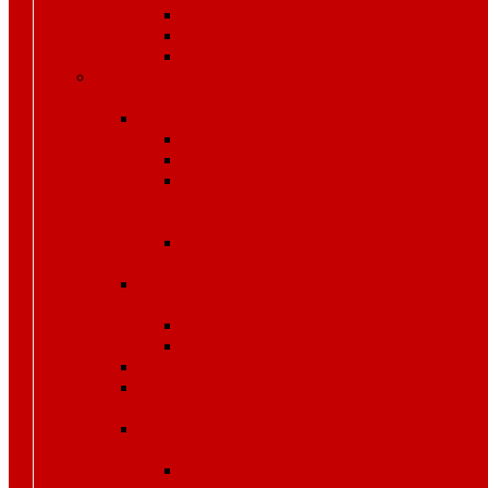
Обувь повседневная
Сабо, туфли
ЭВА
Средства индивидуальной
защиты
Безопасность рабочего места
Аптечки
Диэлектрика
Лента
оградительная,дорожные
ограждения,конусы
Противопожарное
оборудование
Средства для защиты от
падения с высоты
OLYMP
Обвязка Vento
Средства защиты головы
Средства защиты
комплексные
Средства защиты лица и
органов зрения
Маски, щитки