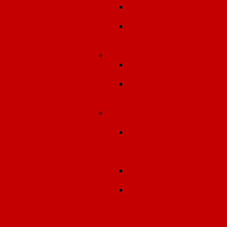
Абонентское
обслуживание
Разработка
природоохранной
документации
Условия труда
Специальная оценка
условий труда
Оценка
профессиональных
рисков
Ввод в эксплуатацию
объектов строительства
Измерение
звукоизоляции
ограждающих
конструкций
Тепловизионное
обследование
Контроль
воздухопроницаемост
ограждающих
конструкций