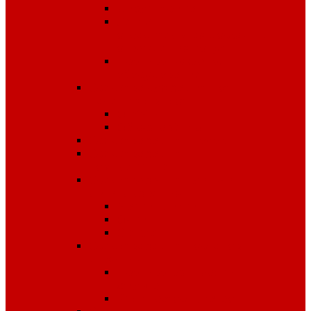
Диэлектрика
Лента
оградительная,дорожные
ограждения,конусы
Противопожарное
оборудование
Средства для защиты от
падения с высоты
OLYMP
Обвязка Vento
Средства защиты головы
Средства защиты
комплексные
Средства защиты лица и
органов зрения
Маски, щитки
Очки
Стекла
Средства защиты органов
дыхания
Противогазы, маски,
фильтры
Респираторы, патроны