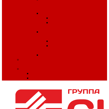
антитеррористической
безопасности
Плакаты по охране труда
Предупреждающие
Плакаты Советского
периода
Плакаты для ДОУ и
начальной школы
ПДД
Пожарная
безопасность
Плакаты по ГО и ЧС
Сердечно-легочная реанимация и
первая помощь
МИНПРОМТОРГ
Одежда
Обувь