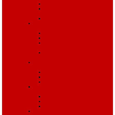
Одноразовые изделия
От биологических
факторов
От кислот и щелочей
Спецодежда для медицины и
сферы обслуживания
Костюмы, комплекты
Блузы, брюки, куртки
Фартуки, передники,
сарафаны, униформа
Халаты медицинские и
для сферы обслуживания
Спецодежда для охранных
структур
Костюмы зимние
Костюмы летние
Рубашки и аксессуары
Спецодежда для рыбалки,
охоты, туризма
Зимняя
Летняя
Флис
Спецодежда сигнальная