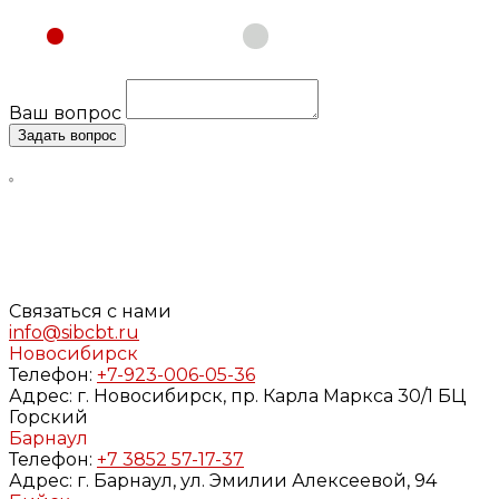
Физическое лицо
Юридическое лицо
Ваш вопрос
Задать вопрос
Нажимая кнопку «Задать вопрос», я даю свое согласие
на обработку моих персональных данных, в соответствии
с Федеральным законом от 27.07.2006 года №152-ФЗ «О
персональных данных», на условиях и для целей,
определенных в
Согласии
на обработку персональных
данных и
Политике конфиденциальности
Связаться с нами
info@sibcbt.ru
Новосибирск
Телефон:
+7-923-006-05-36
Адрес:
г. Новосибирск, пр. Карла Маркса 30/1 БЦ
Горский
Барнаул
Телефон:
+7 3852 57-17-37
Адрес:
г. Барнаул, ул. Эмилии Алексеевой, 94