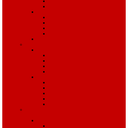
Костюмы
Жилеты
Трикотаж
Белье, тельняшки
Рубашки-Поло
Толстовки
Футболки
Головные уборы
Спецобувь
Спецобувь зимняя
Обувь рабочая зимняя
Обувь суконная, валенки
Бахилы
ЭВА
Спецобувь летняя
Обувь рабочая летняя
Обувь резиновая, ПВХ
Обувь повседневная
Сабо, туфли
ЭВА
Средства индивидуальной
защиты
Безопасность рабочего места
Аптечки