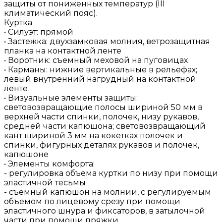
защиты от пониженных температур (III
климатический пояс).
Куртка
• Силуэт: прямой
• Застежка: двухзамковая молния, ветрозащитная
планка на контактной ленте
• Воротник: съемный меховой на пуговицах
• Карманы: нижние вертикальные в рельефах;
левый внутренний нагрудный на контактной
ленте
• Визуальные элементы защиты:
световозвращающие полосы шириной 50 мм в
верхней части спинки, полочек, низу рукавов,
средней части капюшона; световозвращающий
кант шириной 3 мм на кокетках полочек и
спинки, фигурных деталях рукавов и полочек,
капюшоне
• Элементы комфорта:
- регулировка объема куртки по низу при помощи
эластичной тесьмы
- съемный капюшон на молнии, с регулируемым
объемом по лицевому срезу при помощи
эластичного шнура и фиксаторов, в затылочной
части при помощи пряжки