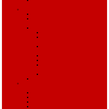
Средства защиты органов
слуха
Средства защиты рук
КРАГИ
Дерматологические средства
защиты
Перчатки
Защита от вибрации
Защита от механических
воздействий
Защита от пониженных
температур
Защита от порезов
Одноразовые
Защита от химических
воздействий
Хозяйственные
Рукавицы
Специализированное питание
VitaPro
Батончики
Какао
Кисель детоксикационный
Напиток