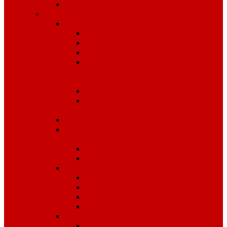
Чай
Полиграфия
Стенды
Охрана труда
Пожарная безопасность
Стенды по ГО и ЧС
Стенды по
антитеррористической
безопасности
Стенды "Информация"
Стенды "Первая помощь
пострадавшим"
Знаки безопасности
Фотолюминесцентные
эвакуационные системы
Планы эвакуации
Эвакуационные знаки
Журналы
Охрана труда
Пожарная безопасность
Электробезопасность
Строительство
Плакаты
Плакаты по