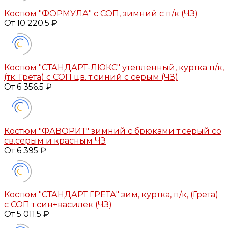
Костюм "ФОРМУЛА" с СОП, зимний с п/к (ЧЗ)
От 10 220.5 ₽
Костюм "СТАНДАРТ-ЛЮКС" утепленный, куртка п/к,
(тк. Грета) с СОП цв. т.синий с серым (ЧЗ)
От 6 356.5 ₽
Костюм "ФАВОРИТ" зимний с брюками т.серый со
св.серым и красным ЧЗ
От 6 395 ₽
Костюм "СТАНДАРТ ГРЕТА" зим, куртка, п/к, (Грета)
с СОП т.син+василек (ЧЗ)
От 5 011.5 ₽