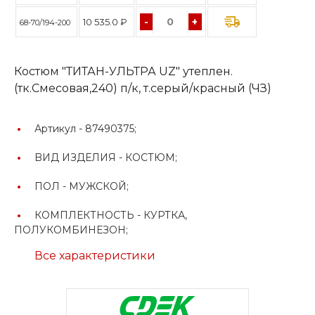
-
+
10 535.0 ₽
68-70/194-200
Костюм "ТИТАН-УЛЬТРА UZ" утеплен.
(тк.Смесовая,240) п/к, т.серый/красный (ЧЗ)
Артикул -
87490375;
BИД ИЗДЕЛИЯ -
КОСТЮМ;
ПОЛ -
МУЖСКОЙ;
КОМПЛЕКТНОСТЬ -
КУРТКА,
ПОЛУКОМБИНЕЗОН;
Все характеристики