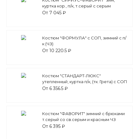
куртка кор., п/к, т.серый с серым
От 7 045 ₽
Костюм "ФОРМУЛА" с СОП, зимний с п/
к (ЧЗ)
От 10 220.5 ₽
Костюм "СТАНДАРТ-ЛЮКС"
утепленный, куртка п/к, (тк. Грета) с СОП
цв. т.синий с серым (ЧЗ)
От 6 356.5 ₽
Костюм "ФАВОРИТ" зимний с брюками
т.серый со св.серым и красным ЧЗ
От 6 395 ₽