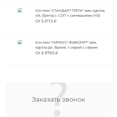
Костюм "СТАНДАРТ ГРЕТА" зим, куртка,
п/к, (Грета) с СОП т.син+василек (ЧЗ)
От 5 011.5 ₽
Костюм "СИРИУС-ФАВОРИТ" зим,
куртка дл., брюки, т.серый с серым
От 6 979.5 ₽
Заказать звонок