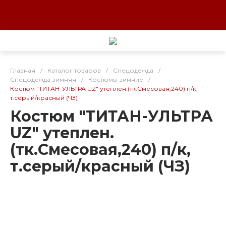
Главная
/
Каталог товаров
/
Спецодежда
/
Спецодежда зимняя
/
Костюмы зимние
/
Костюм "ТИТАН-УЛЬТРА UZ" утеплен.(тк.Смесовая,240) п/к,
т.серый/красный (ЧЗ)
Костюм "ТИТАН-УЛЬТРА
UZ" утеплен.
(тк.Смесовая,240) п/к,
т.серый/красный (ЧЗ)