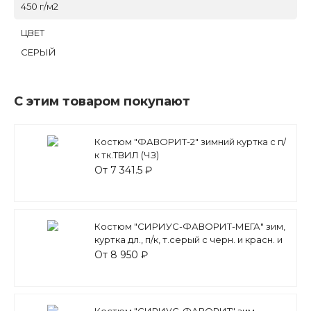
450 г/м2
ЦВЕТ
СЕРЫЙ
С этим товаром покупают
Костюм "ФАВОРИТ-2" зимний куртка с п/
к тк.ТВИЛ (ЧЗ)
От 7 341.5 ₽
Костюм "СИРИУС-ФАВОРИТ-МЕГА" зим,
куртка дл., п/к, т.серый с черн. и красн. и
СОП
От 8 950 ₽
Костюм "СИРИУС-ФАВОРИТ" зим,