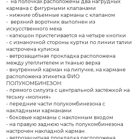
- на полочках расположены два нагрудных
кармана с фигурными клапанами
- нижние объемные карманы с клапаном
- верхний воротник выполнен из
искусственного меха
- капюшон пристегивается на четыре кнопки
- с изнаночной стороны куртки по линии талии
настрочена кулиска
- ветрозащитная прокладка расположена
между утеплителем и тканью верха
- внутренний карман на липучке, на кармане
расположена этикетка ФИО
ПОЛУКОМБИНЕЗОН:
- прямого силуэта с центральной застёжкой на
тесьму «молния»
- передние части полукомбинезона с
накладными карманами
- боковые карманы с наклонным входом
- на правую заднюю часть полукомбинезона
настрочен накладной карман
- ветрозащитная прокладка расположена