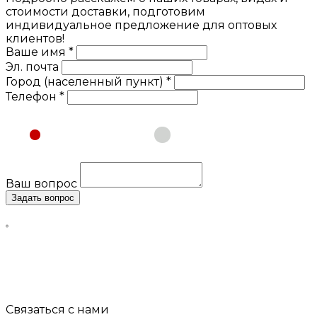
стоимости доставки, подготовим
индивидуальное предложение для оптовых
клиентов!
Ваше имя *
Эл. почта
Город (населенный пункт) *
Телефон *
Физическое лицо
Юридическое лицо
Ваш вопрос
Задать вопрос
Нажимая кнопку «Задать вопрос», я даю свое согласие
на обработку моих персональных данных, в соответствии
с Федеральным законом от 27.07.2006 года №152-ФЗ «О
персональных данных», на условиях и для целей,
определенных в
Согласии
на обработку персональных
данных и
Политике конфиденциальности
Связаться с нами