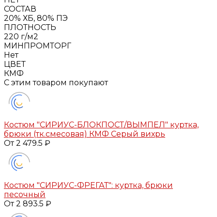
СОСТАВ
20% ХБ, 80% ПЭ
ПЛОТНОСТЬ
220 г/м2
МИНПРОМТОРГ
Нет
ЦВЕТ
КМФ
С этим товаром покупают
Костюм "СИРИУС-БЛОКПОСТ/ВЫМПЕЛ" куртка,
брюки (тк.смесовая) КМФ Серый вихрь
От 2 479.5 ₽
Костюм "СИРИУС-ФРЕГАТ": куртка, брюки
песочный
От 2 893.5 ₽