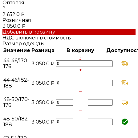
Оптовая
?
2 652.0 ₽
Розничная
3 050.0 ₽
Добавить в корзину
НДС включен в стоимость
Размер одежды:
Значение
Розница
В корзину
Доступнос
-
44-46/170-
3 050.0 ₽
176
+
-
44-46/182-
3 050.0 ₽
188
+
-
48-50/170-
3 050.0 ₽
176
+
-
48-50/182-
3 050.0 ₽
188
+
-