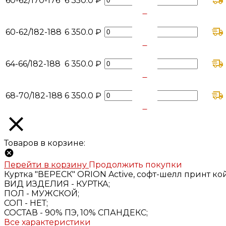
60-62/170-176
6 350.0 ₽
+
-
60-62/182-188
6 350.0 ₽
+
-
64-66/182-188
6 350.0 ₽
+
-
68-70/182-188
6 350.0 ₽
+
Товаров в корзине:
Перейти в корзину
Продолжить покупки
Куртка "ВЕРЕСК" ORION Active, софт-шелл принт ко
BИД ИЗДЕЛИЯ -
КУРТКА;
ПОЛ -
МУЖСКОЙ;
СОП -
НЕТ;
СОСТАВ -
90% ПЭ, 10% СПАНДЕКС;
Все характеристики