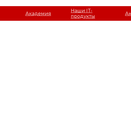
Наши IT-
Академия
А
продукты