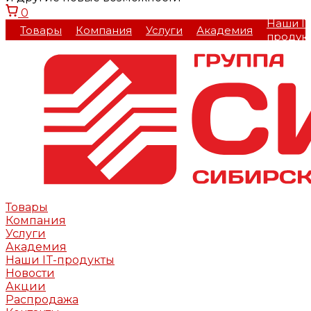
0
Наши IT
Товары
Компания
Услуги
Академия
продук
Товары
Компания
Услуги
Академия
Наши IT-продукты
Новости
Акции
Распродажа