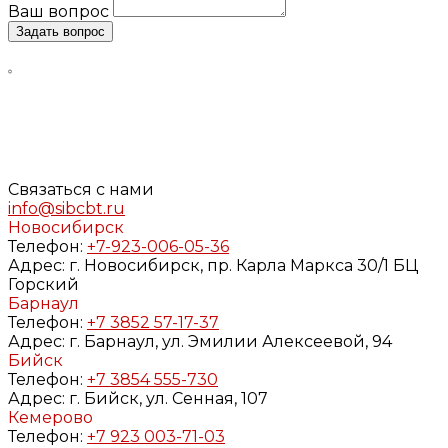
Ваш вопрос
Задать вопрос
Нажимая кнопку «Задать вопрос», я даю свое согласие
на обработку моих персональных данных, в соответствии
с Федеральным законом от 27.07.2006 года №152-ФЗ «О
персональных данных», на условиях и для целей,
определенных в
Согласии
на обработку персональных
данных и
Политике конфиденциальности
Связаться с нами
info@sibcbt.ru
Новосибирск
Телефон:
+7-923-006-05-36
Адрес:
г. Новосибирск, пр. Карла Маркса 30/1 БЦ
Горский
Барнаул
Телефон:
+7 3852 57-17-37
Адрес:
г. Барнаул, ул. Эмилии Алексеевой, 94
Бийск
Телефон:
+7 3854 555-730
Адрес:
г. Бийск, ул. Сенная, 107
Кемерово
Телефон:
+7 923 003-71-03