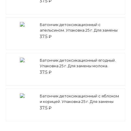
молока. (уп.30шт/180 шт.)
37.5 ₽
Батончик детоксикационный с
апельсином. Упаковка 25 г. Для замены
молока. (уп.30 шт/180 шт.)
37.5 ₽
Батончик детоксикационный ягодный.
Упаковка 25 г. Для замены молока.
(уп.30шт/180 шт.)
37.5 ₽
Батончик детоксикационный с яблоком
и корицей. Упаковка 25 г. Для замены
молока. (уп.30шт/180 шт.)
37.5 ₽