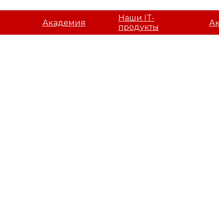
Наши IT-
Академия
А
продукты