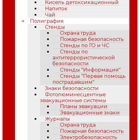
Кисель детоксикационный
Напиток
Чай
Полиграфия
Стенды
Охрана труда
Пожарная безопасность
Стенды по ГО и ЧС
Стенды по
антитеррористической
безопасности
Стенды "Информация"
Стенды "Первая помощь
пострадавшим"
Знаки безопасности
Фотолюминесцентные
эвакуационные системы
Планы эвакуации
Эвакуационные знаки
Журналы
Охрана труда
Пожарная безопасность
Электробезопасность