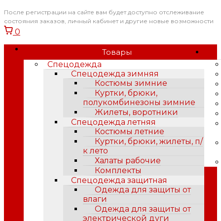
После регистрации на сайте вам будет доступно отслеживание
состояния заказов, личный кабинет и другие новые возможности
0
Товары
Спецодежда
Спецодежда зимняя
Костюмы зимние
Куртки, брюки,
полукомбинезоны зимние
Жилеты, воротники
Спецодежда летняя
Костюмы летние
Куртки, брюки, жилеты, п/
к лето
Халаты рабочие
Комплекты
Спецодежда защитная
Одежда для защиты от
влаги
Одежда для защиты от
электрической дуги