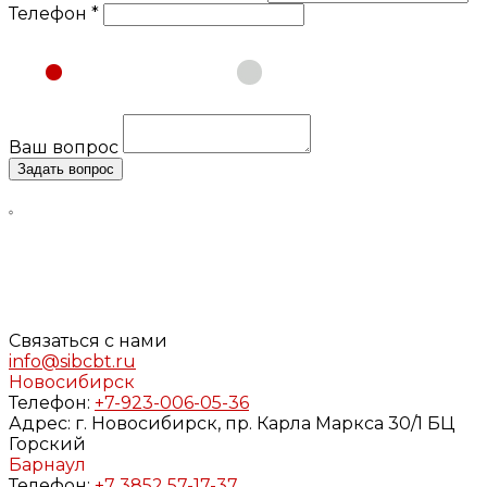
Телефон *
Физическое лицо
Юридическое лицо
Ваш вопрос
Задать вопрос
Нажимая кнопку «Задать вопрос», я даю свое согласие
на обработку моих персональных данных, в соответствии
с Федеральным законом от 27.07.2006 года №152-ФЗ «О
персональных данных», на условиях и для целей,
определенных в
Согласии
на обработку персональных
данных и
Политике конфиденциальности
Связаться с нами
info@sibcbt.ru
Новосибирск
Телефон:
+7-923-006-05-36
Адрес:
г. Новосибирск, пр. Карла Маркса 30/1 БЦ
Горский
Барнаул
Телефон:
+7 3852 57-17-37