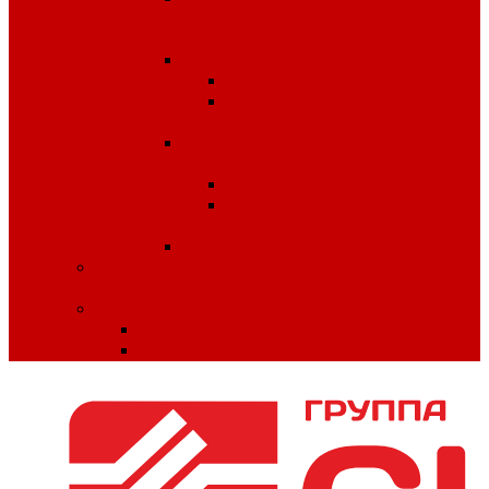
антитеррористической
безопасности
Плакаты по охране труда
Предупреждающие
Плакаты Советского
периода
Плакаты для ДОУ и
начальной школы
ПДД
Пожарная
безопасность
Плакаты по ГО и ЧС
Сердечно-легочная реанимация и
первая помощь
МИНПРОМТОРГ
Одежда
Обувь