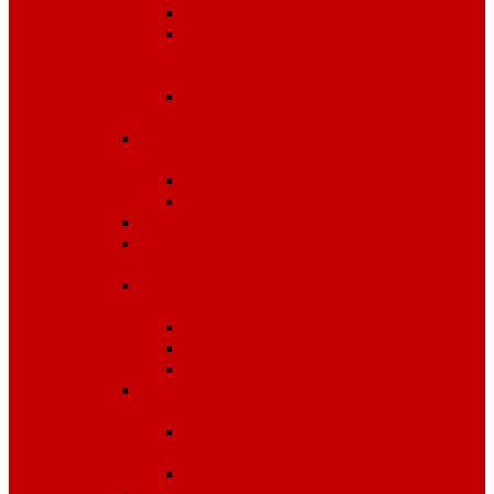
Диэлектрика
Лента
оградительная,дорожные
ограждения,конусы
Противопожарное
оборудование
Средства для защиты от
падения с высоты
OLYMP
Обвязка Vento
Средства защиты головы
Средства защиты
комплексные
Средства защиты лица и
органов зрения
Маски, щитки
Очки
Стекла
Средства защиты органов
дыхания
Противогазы, маски,
фильтры
Респираторы, патроны