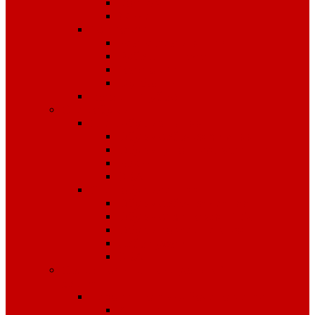
Костюмы
Жилеты
Трикотаж
Белье, тельняшки
Рубашки-Поло
Толстовки
Футболки
Головные уборы
Спецобувь
Спецобувь зимняя
Обувь рабочая зимняя
Обувь суконная, валенки
Бахилы
ЭВА
Спецобувь летняя
Обувь рабочая летняя
Обувь резиновая, ПВХ
Обувь повседневная
Сабо, туфли
ЭВА
Средства индивидуальной
защиты
Безопасность рабочего места
Аптечки