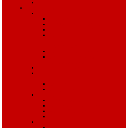
Чай
Полиграфия
Стенды
Охрана труда
Пожарная безопасность
Стенды по ГО и ЧС
Стенды по
антитеррористической
безопасности
Стенды "Информация"
Стенды "Первая помощь
пострадавшим"
Знаки безопасности
Фотолюминесцентные
эвакуационные системы
Планы эвакуации
Эвакуационные знаки
Журналы
Охрана труда
Пожарная безопасность
Электробезопасность
Строительство
Плакаты
Плакаты по