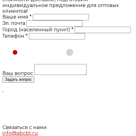
индивидуальное предложение для оптовых
клиентов!
Ваше имя *
Эл. почта
Город (населенный пункт) *
Телефон *
Физическое лицо
Юридическое лицо
Ваш вопрос
Задать вопрос
Нажимая кнопку «Задать вопрос», я даю свое согласие
на обработку моих персональных данных, в соответствии
с Федеральным законом от 27.07.2006 года №152-ФЗ «О
персональных данных», на условиях и для целей,
определенных в
Согласии
на обработку персональных
данных и
Политике конфиденциальности
Связаться с нами
info@sibcbt.ru