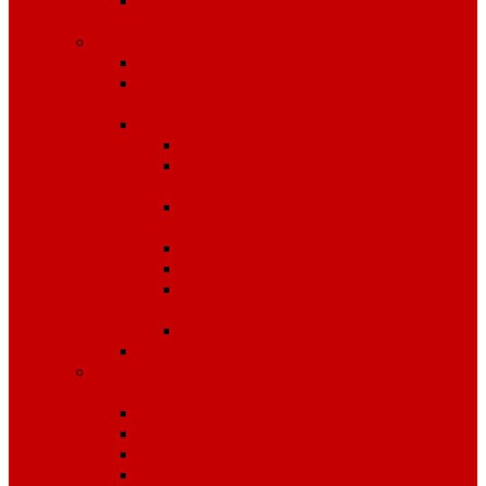
Средства защиты органов
слуха
Средства защиты рук
КРАГИ
Дерматологические средства
защиты
Перчатки
Защита от вибрации
Защита от механических
воздействий
Защита от пониженных
температур
Защита от порезов
Одноразовые
Защита от химических
воздействий
Хозяйственные
Рукавицы
Специализированное питание
VitaPro
Батончики
Какао
Кисель детоксикационный
Напиток