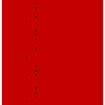
Одноразовые изделия
От биологических
факторов
От кислот и щелочей
Спецодежда для медицины и
сферы обслуживания
Костюмы, комплекты
Блузы, брюки, куртки
Фартуки, передники,
сарафаны, униформа
Халаты медицинские и
для сферы обслуживания
Спецодежда для охранных
структур
Костюмы зимние
Костюмы летние
Рубашки и аксессуары
Спецодежда для рыбалки,
охоты, туризма
Зимняя
Летняя
Флис
Спецодежда сигнальная