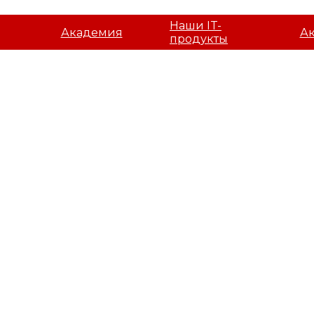
Наши IT-
Академия
А
продукты