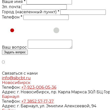
Ваше имя *
Эл. почта
Город (населенный пункт) *
Телефон *
Физическое лицо
Юридическое лицо
Ваш вопрос
Задать вопрос
Нажимая кнопку «Задать вопрос», я даю свое согласие н
персональных данных», на условиях и для целей, опреде
Связаться с нами
info@sibcbt.ru
Новосибирск
Телефон:
+7-923-006-05-36
Адрес:
г. Новосибирск, пр. Карла Маркса 30/1 БЦ Г
Барнаул
Телефон:
+7 3852 57-17-37
Адрес:
г. Барнаул, ул. Эмилии Алексеевой, 94