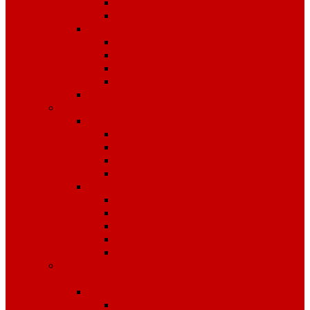
Костюмы
Жилеты
Трикотаж
Белье, тельняшки
Рубашки-Поло
Толстовки
Футболки
Головные уборы
Спецобувь
Спецобувь зимняя
Обувь рабочая зимняя
Обувь суконная, валенки
Бахилы
ЭВА
Спецобувь летняя
Обувь рабочая летняя
Обувь резиновая, ПВХ
Обувь повседневная
Сабо, туфли
ЭВА
Средства индивидуальной
защиты
Безопасность рабочего места
Аптечки