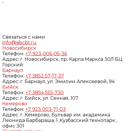
Нажимая кнопку «Задать вопрос», я даю свое согласие
на обработку моих персональных данных, в соответствии
с Федеральным законом от 27.07.2006 года №152-ФЗ «О
персональных данных», на условиях и для целей,
определенных в
Согласии
на обработку персональных
данных и
Политике конфиденциальности
Связаться с нами
info@sibcbt.ru
Новосибирск
Телефон:
+7-923-006-05-36
Адрес:
г. Новосибирск, пр. Карла Маркса 30/1 БЦ
Горский
Барнаул
Телефон:
+7 3852 57-17-37
Адрес:
г. Барнаул, ул. Эмилии Алексеевой, 94
Бийск
Телефон:
+7 3854 555-730
Адрес:
г. Бийск, ул. Сенная, 107
Кемерово
Телефон:
+7 923 003-71-03
Адрес:
г. Кемерово, Бульвар им. академика
Леонида Барбараша, 1 ,Кузбасский технопарк ,
офис 301