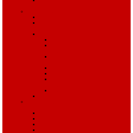
Средства защиты органов
слуха
Средства защиты рук
КРАГИ
Дерматологические средства
защиты
Перчатки
Защита от вибрации
Защита от механических
воздействий
Защита от пониженных
температур
Защита от порезов
Одноразовые
Защита от химических
воздействий
Хозяйственные
Рукавицы
Специализированное питание
VitaPro
Батончики
Какао
Кисель детоксикационный
Напиток