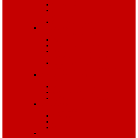
Одноразовые изделия
От биологических
факторов
От кислот и щелочей
Спецодежда для медицины и
сферы обслуживания
Костюмы, комплекты
Блузы, брюки, куртки
Фартуки, передники,
сарафаны, униформа
Халаты медицинские и
для сферы обслуживания
Спецодежда для охранных
структур
Костюмы зимние
Костюмы летние
Рубашки и аксессуары
Спецодежда для рыбалки,
охоты, туризма
Зимняя
Летняя
Флис
Спецодежда сигнальная