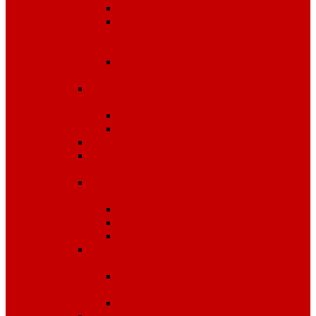
Диэлектрика
Лента
оградительная,дорожные
ограждения,конусы
Противопожарное
оборудование
Средства для защиты от
падения с высоты
OLYMP
Обвязка Vento
Средства защиты головы
Средства защиты
комплексные
Средства защиты лица и
органов зрения
Маски, щитки
Очки
Стекла
Средства защиты органов
дыхания
Противогазы, маски,
фильтры
Респираторы, патроны