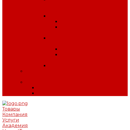
антитеррористической
безопасности
Плакаты по охране труда
Предупреждающие
Плакаты Советского
периода
Плакаты для ДОУ и
начальной школы
ПДД
Пожарная
безопасность
Плакаты по ГО и ЧС
Сердечно-легочная реанимация и
первая помощь
МИНПРОМТОРГ
Одежда
Обувь
Товары
Компания
Услуги
Академия