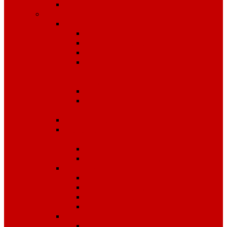
Чай
Полиграфия
Стенды
Охрана труда
Пожарная безопасность
Стенды по ГО и ЧС
Стенды по
антитеррористической
безопасности
Стенды "Информация"
Стенды "Первая помощь
пострадавшим"
Знаки безопасности
Фотолюминесцентные
эвакуационные системы
Планы эвакуации
Эвакуационные знаки
Журналы
Охрана труда
Пожарная безопасность
Электробезопасность
Строительство
Плакаты
Плакаты по