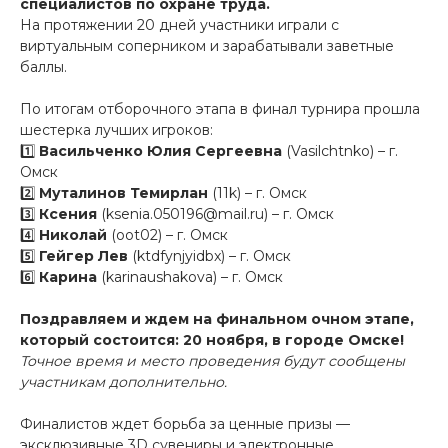
специалистов по охране труда.
На протяжении 20 дней участники играли с
виртуальным соперником и зарабатывали заветные
баллы.
По итогам отборочного этапа в финал турнира прошла
шестерка лучших игроков:
1️⃣
Васильченко Юлия Сергеевна
(Vasilchtnko) – г.
Омск
2️⃣
Муталинов Темирлан
(11k) – г. Омск
3️⃣
Ксения
(ksenia.050196@mail.ru) – г. Омск
4️⃣
Николай
(oot02) – г. Омск
5️⃣
Гейгер Лев
(ktdfynjyidbx) – г. Омск
6️⃣
Карина
(karinaushakova) – г. Омск
Поздравляем и ждем на финальном очном этапе,
который состоится:
20 ноября, в городе Омске!
Точное время и место проведения будут сообщены
участникам дополнительно.
Финалистов ждет борьба за ценные призы —
эксклюзивные 3D сувениры и электронные