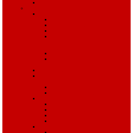
Чай
Полиграфия
Стенды
Охрана труда
Пожарная безопасность
Стенды по ГО и ЧС
Стенды по
антитеррористической
безопасности
Стенды "Информация"
Стенды "Первая помощь
пострадавшим"
Знаки безопасности
Фотолюминесцентные
эвакуационные системы
Планы эвакуации
Эвакуационные знаки
Журналы
Охрана труда
Пожарная безопасность
Электробезопасность
Строительство
Плакаты
Плакаты по