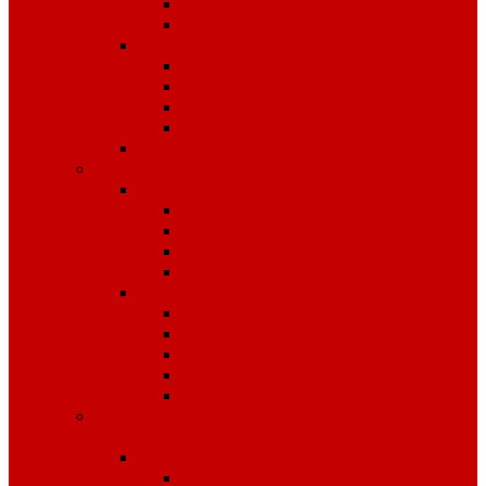
Костюмы
Жилеты
Трикотаж
Белье, тельняшки
Рубашки-Поло
Толстовки
Футболки
Головные уборы
Спецобувь
Спецобувь зимняя
Обувь рабочая зимняя
Обувь суконная, валенки
Бахилы
ЭВА
Спецобувь летняя
Обувь рабочая летняя
Обувь резиновая, ПВХ
Обувь повседневная
Сабо, туфли
ЭВА
Средства индивидуальной
защиты
Безопасность рабочего места
Аптечки