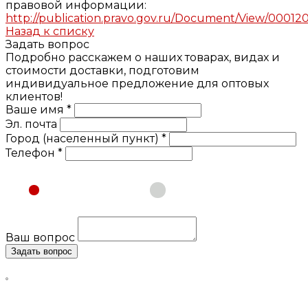
правовой информации:
http://publication.pravo.gov.ru/Document/View/00012
Назад к списку
Задать вопрос
Подробно расскажем о наших товарах, видах и
стоимости доставки, подготовим
индивидуальное предложение для оптовых
клиентов!
Ваше имя *
Эл. почта
Город (населенный пункт) *
Телефон *
Физическое лицо
Юридическое лицо
Ваш вопрос
Задать вопрос
Нажимая кнопку «Задать вопрос», я даю свое согласие
на обработку моих персональных данных, в соответствии
с Федеральным законом от 27.07.2006 года №152-ФЗ «О