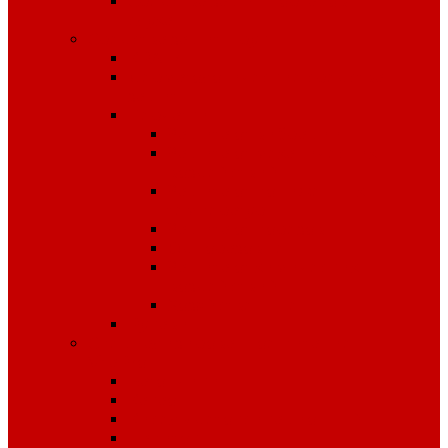
Средства защиты органов
слуха
Средства защиты рук
КРАГИ
Дерматологические средства
защиты
Перчатки
Защита от вибрации
Защита от механических
воздействий
Защита от пониженных
температур
Защита от порезов
Одноразовые
Защита от химических
воздействий
Хозяйственные
Рукавицы
Специализированное питание
VitaPro
Батончики
Какао
Кисель детоксикационный
Напиток