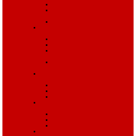
Одноразовые изделия
От биологических
факторов
От кислот и щелочей
Спецодежда для медицины и
сферы обслуживания
Костюмы, комплекты
Блузы, брюки, куртки
Фартуки, передники,
сарафаны, униформа
Халаты медицинские и
для сферы обслуживания
Спецодежда для охранных
структур
Костюмы зимние
Костюмы летние
Рубашки и аксессуары
Спецодежда для рыбалки,
охоты, туризма
Зимняя
Летняя
Флис
Спецодежда сигнальная