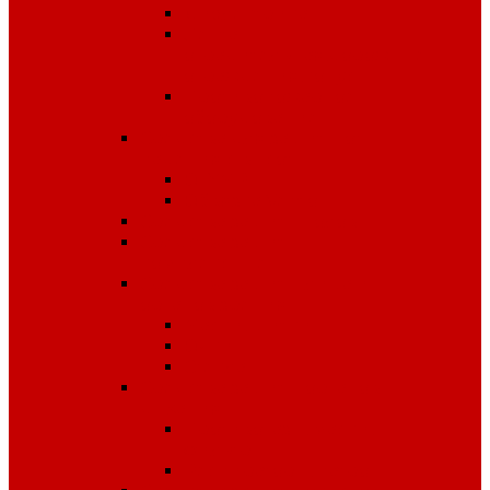
Диэлектрика
Лента
оградительная,дорожные
ограждения,конусы
Противопожарное
оборудование
Средства для защиты от
падения с высоты
OLYMP
Обвязка Vento
Средства защиты головы
Средства защиты
комплексные
Средства защиты лица и
органов зрения
Маски, щитки
Очки
Стекла
Средства защиты органов
дыхания
Противогазы, маски,
фильтры
Респираторы, патроны