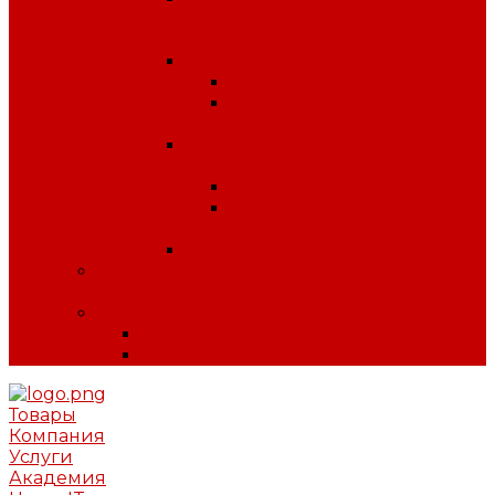
антитеррористической
безопасности
Плакаты по охране труда
Предупреждающие
Плакаты Советского
периода
Плакаты для ДОУ и
начальной школы
ПДД
Пожарная
безопасность
Плакаты по ГО и ЧС
Сердечно-легочная реанимация и
первая помощь
МИНПРОМТОРГ
Одежда
Обувь
Товары
Компания
Услуги
Академия