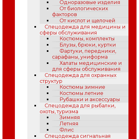
Одноразовые изделия
От биологических
факторов
От кислот и щелочей
Спецодежда для медицины и
сферы обслуживания
Костюмы, комплекты
Блузы, брюки, куртки
Фартуки, передники,
сарафаны, униформа
Халаты медицинские и
для сферы обслуживания
Спецодежда для охранных
структур
Костюмы зимние
Костюмы летние
Рубашки и аксессуары
Спецодежда для рыбалки,
охоты, туризма
Зимняя
Летняя
Флис
Спецодежда сигнальная