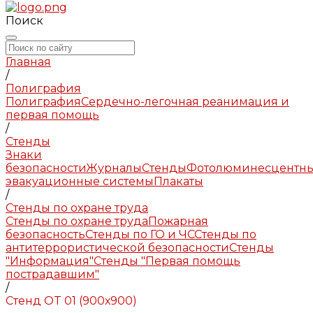
Поиск
Главная
/
Полиграфия
Полиграфия
Сердечно-легочная реанимация и
первая помощь
/
Стенды
Знаки
безопасности
Журналы
Стенды
Фотолюминесцентн
эвакуационные системы
Плакаты
/
Стенды по охране труда
Стенды по охране труда
Пожарная
безопасность
Стенды по ГО и ЧС
Стенды по
антитеррористической безопасности
Стенды
"Информация"
Стенды "Первая помощь
пострадавшим"
/
Стенд OT 01 (900х900)