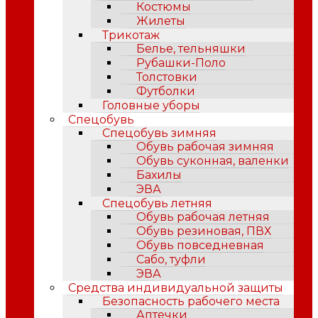
Костюмы
Жилеты
Трикотаж
Белье, тельняшки
Рубашки-Поло
Толстовки
Футболки
Головные уборы
Спецобувь
Спецобувь зимняя
Обувь рабочая зимняя
Обувь суконная, валенки
Бахилы
ЭВА
Спецобувь летняя
Обувь рабочая летняя
Обувь резиновая, ПВХ
Обувь повседневная
Сабо, туфли
ЭВА
Средства индивидуальной защиты
Безопасность рабочего места
Аптечки