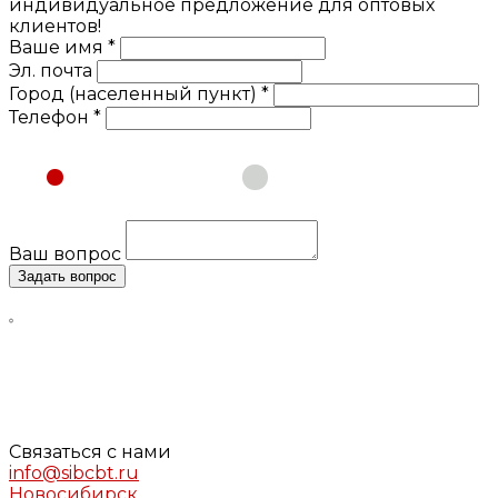
индивидуальное предложение для оптовых
клиентов!
Ваше имя *
Эл. почта
Город (населенный пункт) *
Телефон *
Физическое лицо
Юридическое лицо
Ваш вопрос
Задать вопрос
Нажимая кнопку «Задать вопрос», я даю свое согласие
на обработку моих персональных данных, в соответствии
с Федеральным законом от 27.07.2006 года №152-ФЗ «О
персональных данных», на условиях и для целей,
определенных в
Согласии
на обработку персональных
данных и
Политике конфиденциальности
Связаться с нами
info@sibcbt.ru
Новосибирск