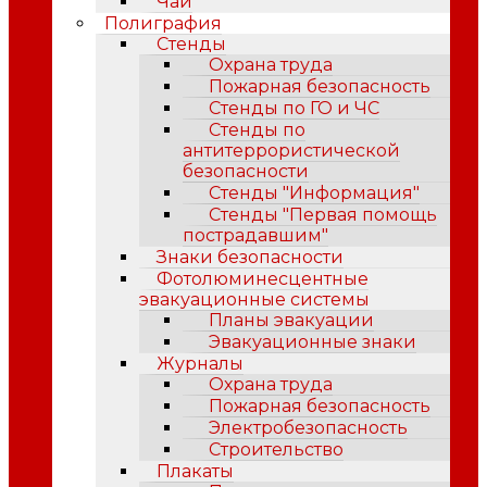
Чай
Полиграфия
Стенды
Охрана труда
Пожарная безопасность
Стенды по ГО и ЧС
Стенды по
антитеррористической
безопасности
Стенды "Информация"
Стенды "Первая помощь
пострадавшим"
Знаки безопасности
Фотолюминесцентные
эвакуационные системы
Планы эвакуации
Эвакуационные знаки
Журналы
Охрана труда
Пожарная безопасность
Электробезопасность
Строительство
Плакаты