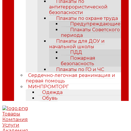
Плакаты по
антитеррористической
безопасности
Плакаты по охране труда
Предупреждающие
Плакаты Советского
периода
Плакаты для ДОУ и
начальной школы
ПДД
Пожарная
безопасность
Плакаты по ГО и ЧС
Сердечно-легочная реанимация и
первая помощь
МИНПРОМТОРГ
Одежда
Обувь
Товары
Компания
Услуги
Академия