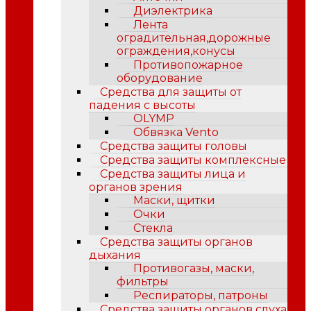
Диэлектрика
Лента
оградительная,дорожные
ограждения,конусы
Противопожарное
оборудование
Средства для защиты от
падения с высоты
OLYMP
Обвязка Vento
Средства защиты головы
Средства защиты комплексные
Средства защиты лица и
органов зрения
Маски, щитки
Очки
Стекла
Средства защиты органов
дыхания
Противогазы, маски,
фильтры
Респираторы, патроны
Средства защиты органов слуха