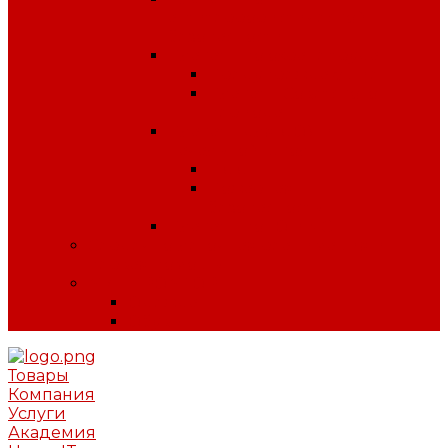
антитеррористической
безопасности
Плакаты по охране труда
Предупреждающие
Плакаты Советского
периода
Плакаты для ДОУ и
начальной школы
ПДД
Пожарная
безопасность
Плакаты по ГО и ЧС
Сердечно-легочная реанимация и
первая помощь
МИНПРОМТОРГ
Одежда
Обувь
Товары
Компания
Услуги
Академия