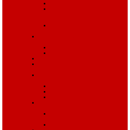
Диэлектрика
Лента
оградительная,дорожные
ограждения,конусы
Противопожарное
оборудование
Средства для защиты от
падения с высоты
OLYMP
Обвязка Vento
Средства защиты головы
Средства защиты
комплексные
Средства защиты лица и
органов зрения
Маски, щитки
Очки
Стекла
Средства защиты органов
дыхания
Противогазы, маски,
фильтры
Респираторы, патроны