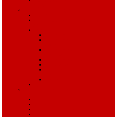
Средства защиты органов
слуха
Средства защиты рук
КРАГИ
Дерматологические средства
защиты
Перчатки
Защита от вибрации
Защита от механических
воздействий
Защита от пониженных
температур
Защита от порезов
Одноразовые
Защита от химических
воздействий
Хозяйственные
Рукавицы
Специализированное питание
VitaPro
Батончики
Какао
Кисель детоксикационный
Напиток