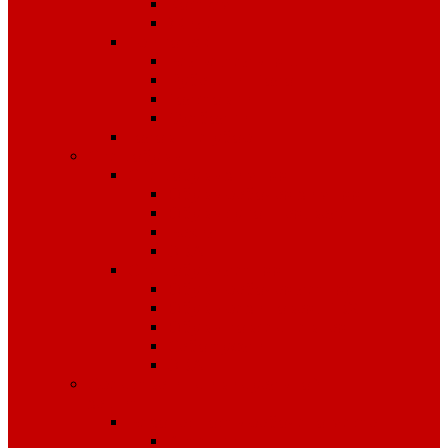
Костюмы
Жилеты
Трикотаж
Белье, тельняшки
Рубашки-Поло
Толстовки
Футболки
Головные уборы
Спецобувь
Спецобувь зимняя
Обувь рабочая зимняя
Обувь суконная, валенки
Бахилы
ЭВА
Спецобувь летняя
Обувь рабочая летняя
Обувь резиновая, ПВХ
Обувь повседневная
Сабо, туфли
ЭВА
Средства индивидуальной
защиты
Безопасность рабочего места
Аптечки