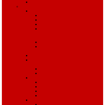
Чай
Полиграфия
Стенды
Охрана труда
Пожарная безопасность
Стенды по ГО и ЧС
Стенды по
антитеррористической
безопасности
Стенды "Информация"
Стенды "Первая помощь
пострадавшим"
Знаки безопасности
Фотолюминесцентные
эвакуационные системы
Планы эвакуации
Эвакуационные знаки
Журналы
Охрана труда
Пожарная безопасность
Электробезопасность
Строительство
Плакаты
Плакаты по