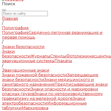
Поиск
Главная
/
Полиграфия
Полиграфия
Сердечно-легочная реанимация и
первая помощь
/
Знаки безопасности
Знаки
безопасности
Журналы
Стенды
Фотолюминесцентн
эвакуационные системы
Плакаты
/
Эвакуационные знаки
Знаки пожарной безопасности
Запрещающие
знаки безопасности
Знаки медицинского и
санитарного назначения
Предписывающие знаки
безопасности
Знаки опасности и маркировки
опасных грузов
Знаки по непроизводственному
травматизму на железной дороге
Знаки
электробезопасности
Информационные
таблички
Маркировка