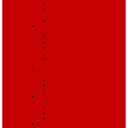
Одноразовые изделия
От биологических
факторов
От кислот и щелочей
Спецодежда для медицины и
сферы обслуживания
Костюмы, комплекты
Блузы, брюки, куртки
Фартуки, передники,
сарафаны, униформа
Халаты медицинские и
для сферы обслуживания
Спецодежда для охранных
структур
Костюмы зимние
Костюмы летние
Рубашки и аксессуары
Спецодежда для рыбалки,
охоты, туризма
Зимняя
Летняя
Флис
Спецодежда сигнальная