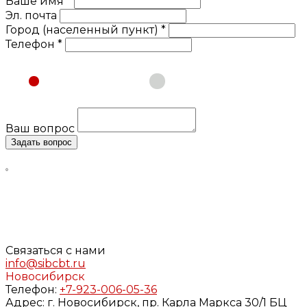
Ваше имя *
Эл. почта
Город (населенный пункт) *
Телефон *
Физическое лицо
Юридическое лицо
Ваш вопрос
Задать вопрос
Нажимая кнопку «Задать вопрос», я даю свое согласие
на обработку моих персональных данных, в соответствии
с Федеральным законом от 27.07.2006 года №152-ФЗ «О
персональных данных», на условиях и для целей,
определенных в
Согласии
на обработку персональных
данных и
Политике конфиденциальности
Связаться с нами
info@sibcbt.ru
Новосибирск
Телефон:
+7-923-006-05-36
Адрес:
г. Новосибирск, пр. Карла Маркса 30/1 БЦ