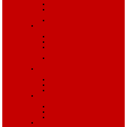
Одноразовые изделия
От биологических
факторов
От кислот и щелочей
Спецодежда для медицины и
сферы обслуживания
Костюмы, комплекты
Блузы, брюки, куртки
Фартуки, передники,
сарафаны, униформа
Халаты медицинские и
для сферы обслуживания
Спецодежда для охранных
структур
Костюмы зимние
Костюмы летние
Рубашки и аксессуары
Спецодежда для рыбалки,
охоты, туризма
Зимняя
Летняя
Флис
Спецодежда сигнальная