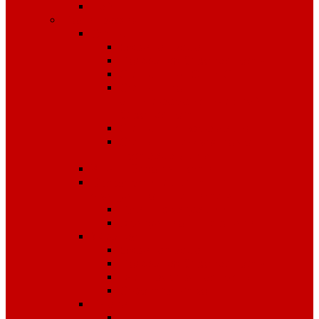
Чай
Полиграфия
Стенды
Охрана труда
Пожарная безопасность
Стенды по ГО и ЧС
Стенды по
антитеррористической
безопасности
Стенды "Информация"
Стенды "Первая помощь
пострадавшим"
Знаки безопасности
Фотолюминесцентные
эвакуационные системы
Планы эвакуации
Эвакуационные знаки
Журналы
Охрана труда
Пожарная безопасность
Электробезопасность
Строительство
Плакаты
Плакаты по