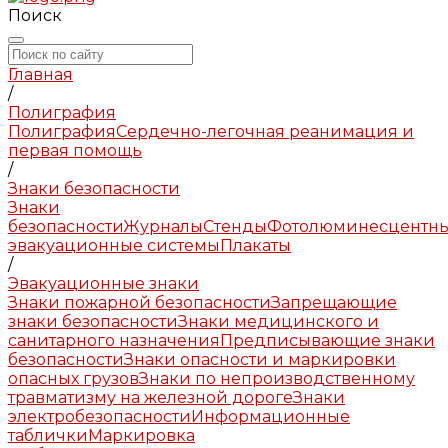
Поиск
Главная
/
Полиграфия
Полиграфия
Сердечно-легочная реанимация и
первая помощь
/
Знаки безопасности
Знаки
безопасности
Журналы
Стенды
Фотолюминесцентн
эвакуационные системы
Плакаты
/
Эвакуационные знаки
Знаки пожарной безопасности
Запрещающие
знаки безопасности
Знаки медицинского и
санитарного назначения
Предписывающие знаки
безопасности
Знаки опасности и маркировки
опасных грузов
Знаки по непроизводственному
травматизму на железной дороге
Знаки
электробезопасности
Информационные
таблички
Маркировка