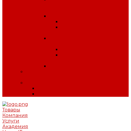
антитеррористической
безопасности
Плакаты по охране труда
Предупреждающие
Плакаты Советского
периода
Плакаты для ДОУ и
начальной школы
ПДД
Пожарная
безопасность
Плакаты по ГО и ЧС
Сердечно-легочная реанимация и
первая помощь
МИНПРОМТОРГ
Одежда
Обувь
Товары
Компания
Услуги
Академия