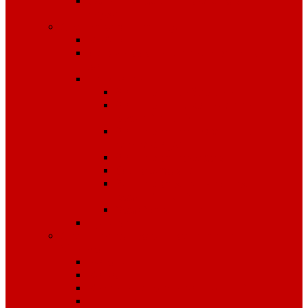
Средства защиты органов
слуха
Средства защиты рук
КРАГИ
Дерматологические средства
защиты
Перчатки
Защита от вибрации
Защита от механических
воздействий
Защита от пониженных
температур
Защита от порезов
Одноразовые
Защита от химических
воздействий
Хозяйственные
Рукавицы
Специализированное питание
VitaPro
Батончики
Какао
Кисель детоксикационный
Напиток