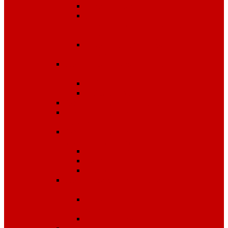
Диэлектрика
Лента
оградительная,дорожные
ограждения,конусы
Противопожарное
оборудование
Средства для защиты от
падения с высоты
OLYMP
Обвязка Vento
Средства защиты головы
Средства защиты
комплексные
Средства защиты лица и
органов зрения
Маски, щитки
Очки
Стекла
Средства защиты органов
дыхания
Противогазы, маски,
фильтры
Респираторы, патроны