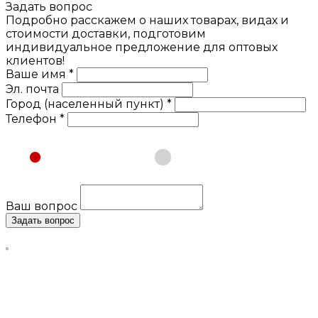
Задать вопрос
Подробно расскажем о наших товарах, видах и
стоимости доставки, подготовим
индивидуальное предложение для оптовых
клиентов!
Ваше имя *
Эл. почта
Город (населенный пункт) *
Телефон *
Физическое лицо
Юридическое лицо
Ваш вопрос
Задать вопрос
Нажимая кнопку «Задать вопрос», я даю свое согласие
на обработку моих персональных данных, в соответствии
с Федеральным законом от 27.07.2006 года №152-ФЗ «О
персональных данных», на условиях и для целей,
определенных в
Согласии
на обработку персональных
данных и
Политике конфиденциальности