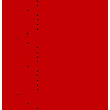
Костюмы
Жилеты
Трикотаж
Белье, тельняшки
Рубашки-Поло
Толстовки
Футболки
Головные уборы
Спецобувь
Спецобувь зимняя
Обувь рабочая зимняя
Обувь суконная, валенки
Бахилы
ЭВА
Спецобувь летняя
Обувь рабочая летняя
Обувь резиновая, ПВХ
Обувь повседневная
Сабо, туфли
ЭВА
Средства индивидуальной
защиты
Безопасность рабочего места
Аптечки