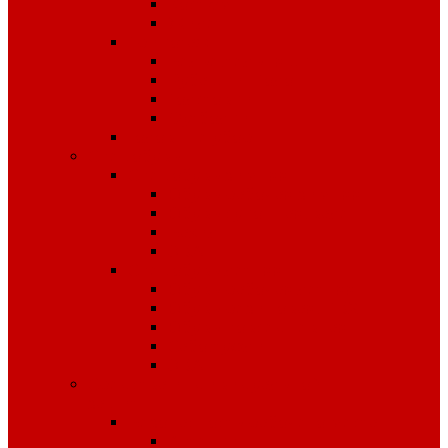
Костюмы
Жилеты
Трикотаж
Белье, тельняшки
Рубашки-Поло
Толстовки
Футболки
Головные уборы
Спецобувь
Спецобувь зимняя
Обувь рабочая зимняя
Обувь суконная, валенки
Бахилы
ЭВА
Спецобувь летняя
Обувь рабочая летняя
Обувь резиновая, ПВХ
Обувь повседневная
Сабо, туфли
ЭВА
Средства индивидуальной
защиты
Безопасность рабочего места
Аптечки