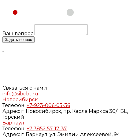
Физическое лицо
Юридическое лицо
Ваш вопрос
Задать вопрос
Нажимая кнопку «Задать вопрос», я даю свое согласие
на обработку моих персональных данных, в соответствии
с Федеральным законом от 27.07.2006 года №152-ФЗ «О
персональных данных», на условиях и для целей,
определенных в
Согласии
на обработку персональных
данных и
Политике конфиденциальности
Связаться с нами
info@sibcbt.ru
Новосибирск
Телефон:
+7-923-006-05-36
Адрес:
г. Новосибирск, пр. Карла Маркса 30/1 БЦ
Горский
Барнаул
Телефон:
+7 3852 57-17-37
Адрес:
г. Барнаул, ул. Эмилии Алексеевой, 94