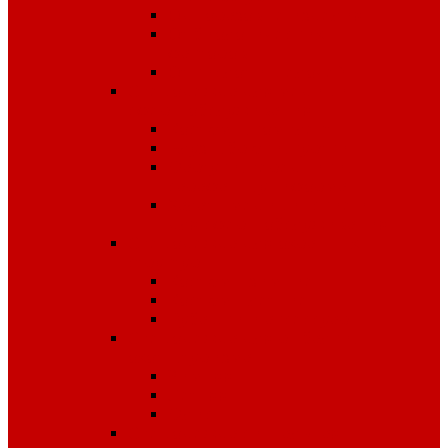
Одноразовые изделия
От биологических
факторов
От кислот и щелочей
Спецодежда для медицины и
сферы обслуживания
Костюмы, комплекты
Блузы, брюки, куртки
Фартуки, передники,
сарафаны, униформа
Халаты медицинские и
для сферы обслуживания
Спецодежда для охранных
структур
Костюмы зимние
Костюмы летние
Рубашки и аксессуары
Спецодежда для рыбалки,
охоты, туризма
Зимняя
Летняя
Флис
Спецодежда сигнальная