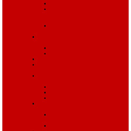
Диэлектрика
Лента
оградительная,дорожные
ограждения,конусы
Противопожарное
оборудование
Средства для защиты от
падения с высоты
OLYMP
Обвязка Vento
Средства защиты головы
Средства защиты
комплексные
Средства защиты лица и
органов зрения
Маски, щитки
Очки
Стекла
Средства защиты органов
дыхания
Противогазы, маски,
фильтры
Респираторы, патроны