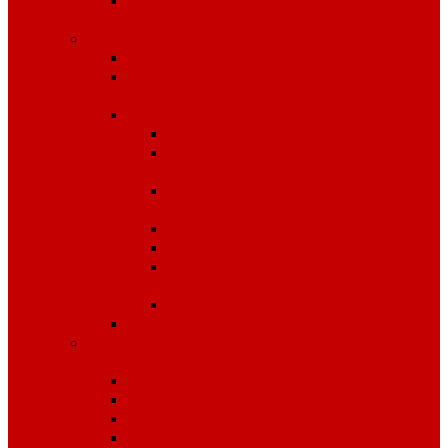
Средства защиты органов
слуха
Средства защиты рук
КРАГИ
Дерматологические средства
защиты
Перчатки
Защита от вибрации
Защита от механических
воздействий
Защита от пониженных
температур
Защита от порезов
Одноразовые
Защита от химических
воздействий
Хозяйственные
Рукавицы
Специализированное питание
VitaPro
Батончики
Какао
Кисель детоксикационный
Напиток