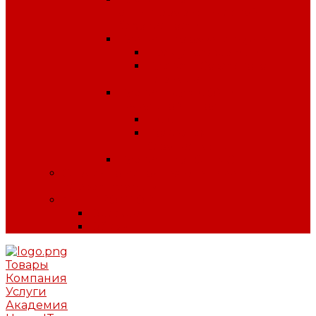
антитеррористической
безопасности
Плакаты по охране труда
Предупреждающие
Плакаты Советского
периода
Плакаты для ДОУ и
начальной школы
ПДД
Пожарная
безопасность
Плакаты по ГО и ЧС
Сердечно-легочная реанимация и
первая помощь
МИНПРОМТОРГ
Одежда
Обувь
Товары
Компания
Услуги
Академия