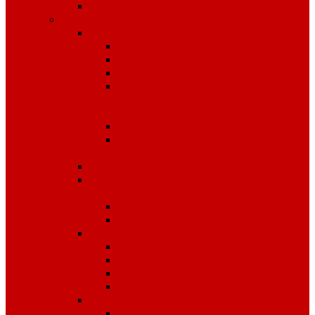
Чай
Полиграфия
Стенды
Охрана труда
Пожарная безопасность
Стенды по ГО и ЧС
Стенды по
антитеррористической
безопасности
Стенды "Информация"
Стенды "Первая помощь
пострадавшим"
Знаки безопасности
Фотолюминесцентные
эвакуационные системы
Планы эвакуации
Эвакуационные знаки
Журналы
Охрана труда
Пожарная безопасность
Электробезопасность
Строительство
Плакаты
Плакаты по