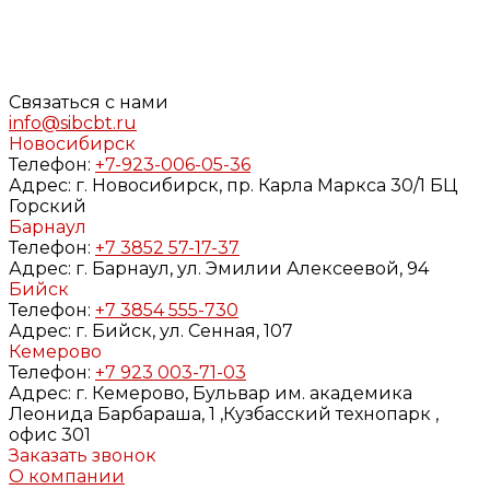
с Федеральным законом от 27.07.2006 года №152-ФЗ «О
персональных данных», на условиях и для целей,
определенных в
Согласии
на обработку персональных
данных и
Политике конфиденциальности
Связаться с нами
info@sibcbt.ru
Новосибирск
Телефон:
+7-923-006-05-36
Адрес:
г. Новосибирск, пр. Карла Маркса 30/1 БЦ
Горский
Барнаул
Телефон:
+7 3852 57-17-37
Адрес:
г. Барнаул, ул. Эмилии Алексеевой, 94
Бийск
Телефон:
+7 3854 555-730
Адрес:
г. Бийск, ул. Сенная, 107
Кемерово
Телефон:
+7 923 003-71-03
Адрес:
г. Кемерово, Бульвар им. академика
Леонида Барбараша, 1 ,Кузбасский технопарк ,
офис 301
Заказать звонок
О компании