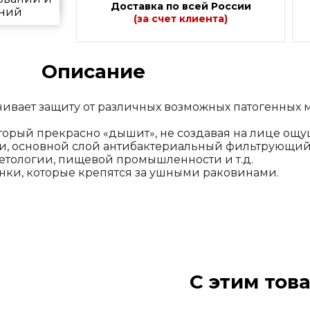
ния
Доставка по всей России
ний
(за счет клиента)
Описание
чивает защиту от различных возможных патогенных 
 который прекрасно «дышит», не создавая на лице о
, основной слой антибактериальный фильтрующий
етологии, пищевой промышленности и т.д.
нки, которые крепятся за ушными раковинами.
С этим тов