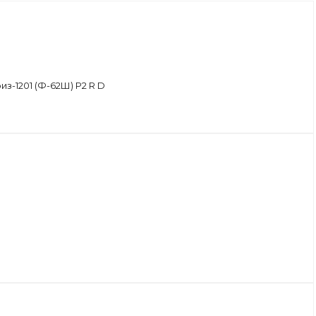
з-1201 (Ф-62Ш) Р2 R D