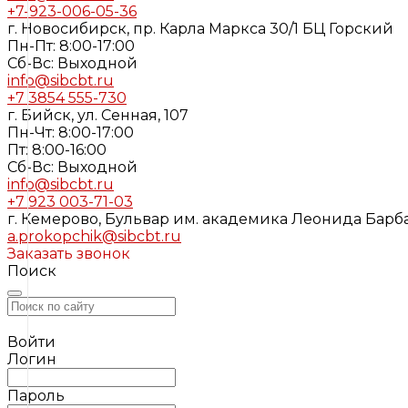
+7-923-006-05-36
г. Новосибирск, пр. Карла Маркса 30/1 БЦ Горский
Пн-Пт: 8:00-17:00
Cб-Вс: Выходной
info@sibcbt.ru
+7 3854 555-730
г. Бийск, ул. Сенная, 107
Пн-Чт: 8:00-17:00
Пт: 8:00-16:00
Cб-Вс: Выходной
info@sibcbt.ru
+7 923 003-71-03
г. Кемерово, Бульвар им. академика Леонида Барбар
a.prokopchik@sibcbt.ru
Заказать звонок
Поиск
Войти
Логин
Пароль