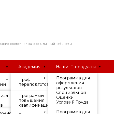
вание состояния заказов, личный кабинет и
Академия
Наши IT-продукты
Программа для
Проф
оформления
ции
переподготовка
результатов
Специальной
тиза
Программы
Оценки
труда
повышения
Условий Труда
ов
квалификации
Программа для
рочное