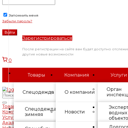
Запомнить меня
Забыли пароль?
Зарегистрироваться
После регистрации на сайте вам будет доступно отслежи
другие новые возможности
0
Товары
Компания
Услуги
Орган
Спецодежда
О компании
инспек
Товары
Экспер
Спецодежда
Спецобувь
Новости
Охрана 
Компания
водных
зимняя
Услуги
объект
Академия
Средства
Долгос