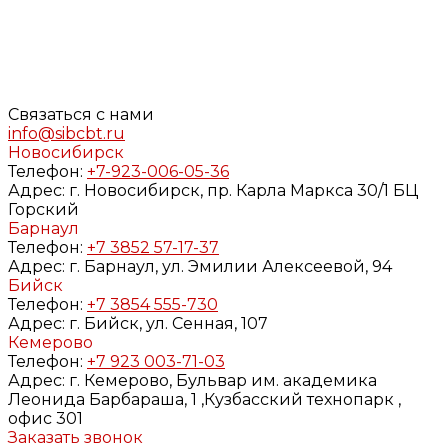
на обработку моих персональных данных, в соответствии
с Федеральным законом от 27.07.2006 года №152-ФЗ «О
персональных данных», на условиях и для целей,
определенных в
Согласии
на обработку персональных
данных и
Политике конфиденциальности
Связаться с нами
info@sibcbt.ru
Новосибирск
Телефон:
+7-923-006-05-36
Адрес:
г. Новосибирск, пр. Карла Маркса 30/1 БЦ
Горский
Барнаул
Телефон:
+7 3852 57-17-37
Адрес:
г. Барнаул, ул. Эмилии Алексеевой, 94
Бийск
Телефон:
+7 3854 555-730
Адрес:
г. Бийск, ул. Сенная, 107
Кемерово
Телефон:
+7 923 003-71-03
Адрес:
г. Кемерово, Бульвар им. академика
Леонида Барбараша, 1 ,Кузбасский технопарк ,
офис 301
Заказать звонок