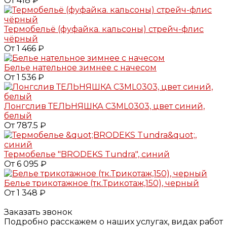
От 418 ₽
Термобельё (фуфайка. кальсоны) стрейч-флис
чёрный
От 1 466 ₽
Белье нательное зимнее с начесом
От 1 536 ₽
Лонгслив ТЕЛЬНЯШКА C3ML0303, цвет синий,
белый
От 787.5 ₽
Термобелье "BRODEKS Tundra", синий
От 6 095 ₽
Белье трикотажное (тк.Трикотаж,150), черный
От 1 348 ₽
Заказать звонок
Подробно расскажем о наших услугах, видах работ