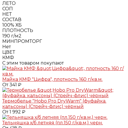
ЛЕТО
СОП
НЕТ
СОСТАВ
100% ХБ
ПЛОТНОСТЬ
190 г/м2
МИНПРОМТОРГ
Нет
ЦВЕТ
КМФ
С этим товаром покупают
Майка КМФ "Цифра", плотность 160 г/кв.м.
От 341 ₽
Термобелье "Hobo Pro DryWarm" (фуфайка.
кальсоны) (Стрейч-флис) чёрный
От 1 992 ₽
Тельняшка х/б летняя (пл.150 г/кв.м,) черн.