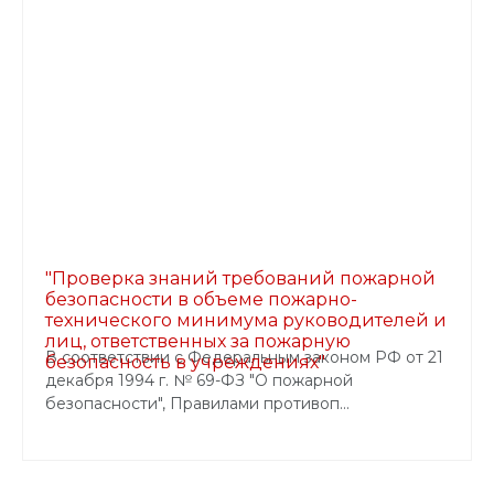
"Проверка знаний требований пожарной
безопасности в объеме пожарно-
технического минимума руководителей и
лиц, ответственных за пожарную
В соответствии с Федеральным законом РФ от 21
безопасность в учреждениях"
декабря 1994 г. № 69-ФЗ "О пожарной
безопасности", Правилами противоп...