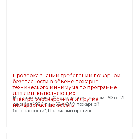
Проверка знаний требований пожарной
безопасности в объеме пожарно-
технического минимума по программе
для лиц, выполняющих
В соответствии с Федеральным законом РФ от 21
электрогазосварочные и другие
декабря 1994 г. № 69-ФЗ "О пожарной
пожароопасные работы
безопасности", Правилами противоп...