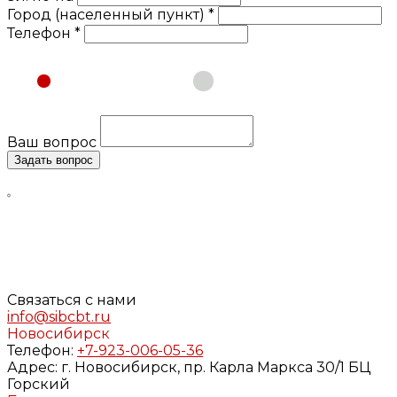
Город (населенный пункт) *
Телефон *
Физическое лицо
Юридическое лицо
Ваш вопрос
Задать вопрос
Нажимая кнопку «Задать вопрос», я даю свое согласие
на обработку моих персональных данных, в соответствии
с Федеральным законом от 27.07.2006 года №152-ФЗ «О
персональных данных», на условиях и для целей,
определенных в
Согласии
на обработку персональных
данных и
Политике конфиденциальности
Связаться с нами
info@sibcbt.ru
Новосибирск
Телефон:
+7-923-006-05-36
Адрес:
г. Новосибирск, пр. Карла Маркса 30/1 БЦ
Горский