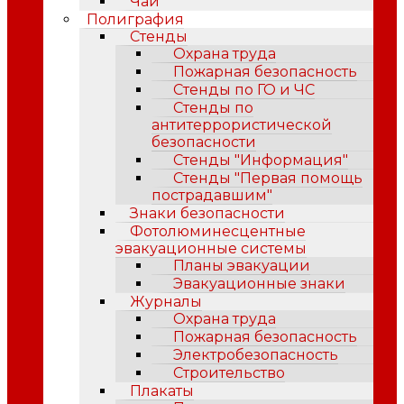
Чай
Полиграфия
Стенды
Охрана труда
Пожарная безопасность
Стенды по ГО и ЧС
Стенды по
антитеррористической
безопасности
Стенды "Информация"
Стенды "Первая помощь
пострадавшим"
Знаки безопасности
Фотолюминесцентные
эвакуационные системы
Планы эвакуации
Эвакуационные знаки
Журналы
Охрана труда
Пожарная безопасность
Электробезопасность
Строительство
Плакаты