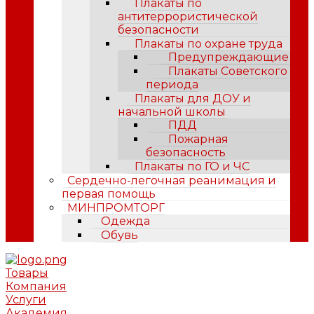
Плакаты по
антитеррористической
безопасности
Плакаты по охране труда
Предупреждающие
Плакаты Советского
периода
Плакаты для ДОУ и
начальной школы
ПДД
Пожарная
безопасность
Плакаты по ГО и ЧС
Сердечно-легочная реанимация и
первая помощь
МИНПРОМТОРГ
Одежда
Обувь
Товары
Компания
Услуги
Академия