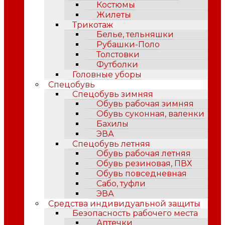
Костюмы
Жилеты
Трикотаж
Белье, тельняшки
Рубашки-Поло
Толстовки
Футболки
Головные уборы
Спецобувь
Спецобувь зимняя
Обувь рабочая зимняя
Обувь суконная, валенки
Бахилы
ЭВА
Спецобувь летняя
Обувь рабочая летняя
Обувь резиновая, ПВХ
Обувь повседневная
Сабо, туфли
ЭВА
Средства индивидуальной защиты
Безопасность рабочего места
Аптечки