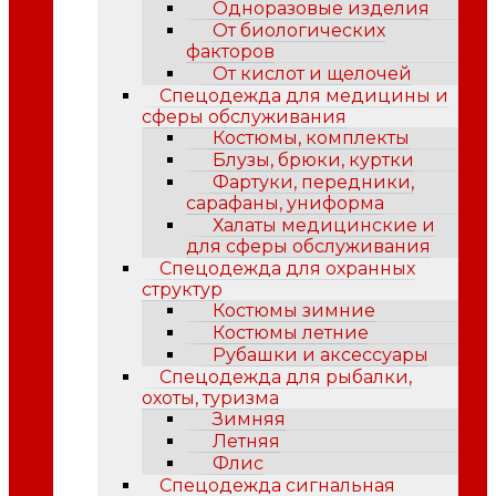
Одноразовые изделия
От биологических
факторов
От кислот и щелочей
Спецодежда для медицины и
сферы обслуживания
Костюмы, комплекты
Блузы, брюки, куртки
Фартуки, передники,
сарафаны, униформа
Халаты медицинские и
для сферы обслуживания
Спецодежда для охранных
структур
Костюмы зимние
Костюмы летние
Рубашки и аксессуары
Спецодежда для рыбалки,
охоты, туризма
Зимняя
Летняя
Флис
Спецодежда сигнальная