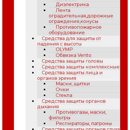
Диэлектрика
Лента
оградительная,дорожные
ограждения,конусы
Противопожарное
оборудование
Средства для защиты от
падения с высоты
OLYMP
Обвязка Vento
Средства защиты головы
Средства защиты комплексные
Средства защиты лица и
органов зрения
Маски, щитки
Очки
Стекла
Средства защиты органов
дыхания
Противогазы, маски,
фильтры
Респираторы, патроны
Средства защиты органов слуха