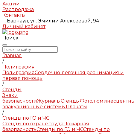
Акции
Распродажа
Контакты
г. Барнаул, ул. Эмилии Алексеевой, 94
Личный кабинет
Поиск
Главная
/
Полиграфия
Полиграфия
Сердечно-легочная реанимация и
первая помощь
/
Стенды
Знаки
безопасности
Журналы
Стенды
Фотолюминесцентн
эвакуационные системы
Плакаты
/
Стенды по ГО и ЧС
Стенды по охране труда
Пожарная
безопасность
Стенды по ГО и ЧС
Стенды по