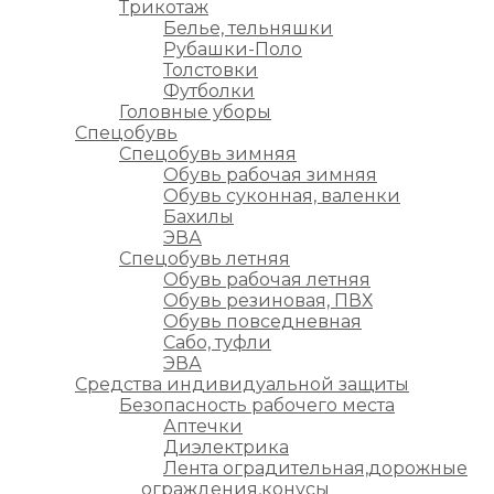
Трикотаж
Белье, тельняшки
Рубашки-Поло
Толстовки
Футболки
Головные уборы
Спецобувь
Спецобувь зимняя
Обувь рабочая зимняя
Обувь суконная, валенки
Бахилы
ЭВА
Спецобувь летняя
Обувь рабочая летняя
Обувь резиновая, ПВХ
Обувь повседневная
Сабо, туфли
ЭВА
Средства индивидуальной защиты
Безопасность рабочего места
Аптечки
Диэлектрика
Лента оградительная,дорожные
ограждения,конусы