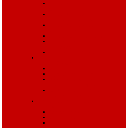
Одежда для защиты от
влаги
Одежда для защиты от
электрической дуги
Одежда от повышенных
температур
Одноразовые изделия
От биологических
факторов
От кислот и щелочей
Спецодежда для медицины и
сферы обслуживания
Костюмы, комплекты
Блузы, брюки, куртки
Фартуки, передники,
сарафаны, униформа
Халаты медицинские и
для сферы обслуживания
Спецодежда для охранных
структур
Костюмы зимние
Костюмы летние
Рубашки и аксессуары