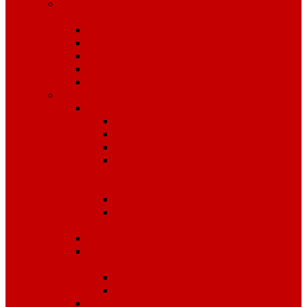
Специализированное питание
VitaPro
Батончики
Какао
Кисель детоксикационный
Напиток
Чай
Полиграфия
Стенды
Охрана труда
Пожарная безопасность
Стенды по ГО и ЧС
Стенды по
антитеррористической
безопасности
Стенды "Информация"
Стенды "Первая помощь
пострадавшим"
Знаки безопасности
Фотолюминесцентные
эвакуационные системы
Планы эвакуации
Эвакуационные знаки
Журналы