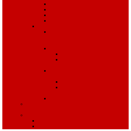
Охрана труда
Пожарная безопасность
Электробезопасность
Строительство
Плакаты
Плакаты по
антитеррористической
безопасности
Плакаты по охране труда
Предупреждающие
Плакаты Советского
периода
Плакаты для ДОУ и
начальной школы
ПДД
Пожарная
безопасность
Плакаты по ГО и ЧС
Сердечно-легочная реанимация и
первая помощь
МИНПРОМТОРГ
Одежда
Обувь