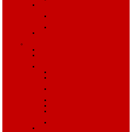
Средства защиты органов
дыхания
Противогазы, маски,
фильтры
Респираторы, патроны
Средства защиты органов
слуха
Средства защиты рук
КРАГИ
Дерматологические средства
защиты
Перчатки
Защита от вибрации
Защита от механических
воздействий
Защита от пониженных
температур
Защита от порезов
Одноразовые
Защита от химических
воздействий
Хозяйственные
Рукавицы