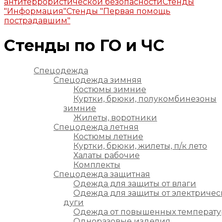
антитеррористической безопасности
Стенды
"Информация"
Стенды "Первая помощь
пострадавшим"
Стенды по ГО и ЧС
Спецодежда
Спецодежда зимняя
Костюмы зимние
Куртки, брюки, полукомбинезоны
зимние
Жилеты, воротники
Спецодежда летняя
Костюмы летние
Куртки, брюки, жилеты, п/к лето
Халаты рабочие
Комплекты
Спецодежда защитная
Одежда для защиты от влаги
Одежда для защиты от электричес
дуги
Одежда от повышенных температу
Одноразовые изделия