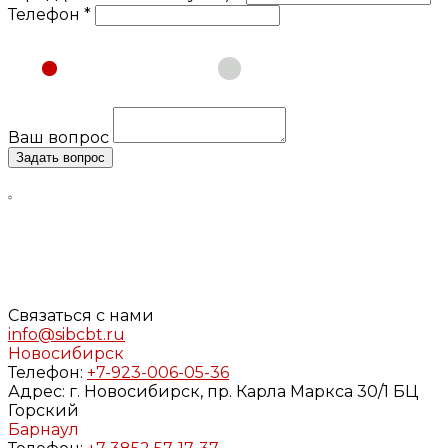
Телефон *
Физическое лицо
Юридическое лицо
Ваш вопрос
Задать вопрос
Нажимая кнопку «Задать вопрос», я даю свое согласие
на обработку моих персональных данных, в соответствии
с Федеральным законом от 27.07.2006 года №152-ФЗ «О
персональных данных», на условиях и для целей,
определенных в
Согласии
на обработку персональных
данных и
Политике конфиденциальности
Связаться с нами
info@sibcbt.ru
Новосибирск
Телефон:
+7-923-006-05-36
Адрес:
г. Новосибирск, пр. Карла Маркса 30/1 БЦ
Горский
Барнаул