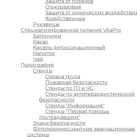
Защита от порезов
Одноразовые
Защита от химических воздействи
Хозяйственные
Рукавицы
Специализированное питание VitaPro
Батончики
Какао
Кисель детоксикационный
Напиток
Чай
Полиграфия
Стенды
Охрана труда
Пожарная безопасность
Стенды по ГО и ЧС
Стенды по антитеррористической
безопасности
Стенды "Информация"
Стенды "Первая помощь
пострадавшим"
Знаки безопасности
Фотолюминесцентные эвакуационные
системы