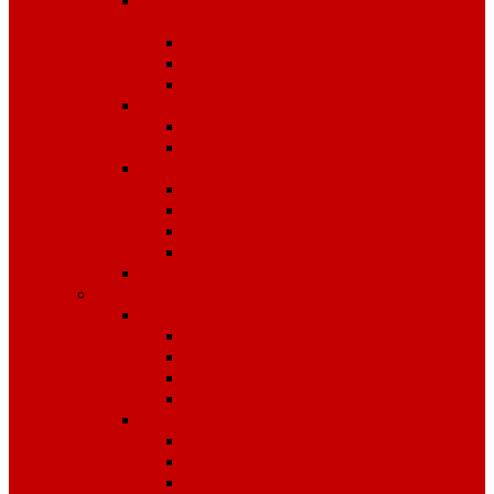
Спецодежда для рыбалки,
охоты, туризма
Зимняя
Летняя
Флис
Спецодежда сигнальная
Костюмы
Жилеты
Трикотаж
Белье, тельняшки
Рубашки-Поло
Толстовки
Футболки
Головные уборы
Спецобувь
Спецобувь зимняя
Обувь рабочая зимняя
Обувь суконная, валенки
Бахилы
ЭВА
Спецобувь летняя
Обувь рабочая летняя
Обувь резиновая, ПВХ
Обувь повседневная