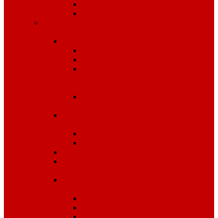
Сабо, туфли
ЭВА
Средства индивидуальной
защиты
Безопасность рабочего места
Аптечки
Диэлектрика
Лента
оградительная,дорожные
ограждения,конусы
Противопожарное
оборудование
Средства для защиты от
падения с высоты
OLYMP
Обвязка Vento
Средства защиты головы
Средства защиты
комплексные
Средства защиты лица и
органов зрения
Маски, щитки
Очки
Стекла