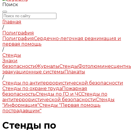
Поиск
Главная
/
Полиграфия
Полиграфия
Сердечно-легочная реанимация и
первая помощь
/
Стенды
Знаки
безопасности
Журналы
Стенды
Фотолюминесцентн
эвакуационные системы
Плакаты
/
Стенды по антитеррористической безопасности
Стенды по охране труда
Пожарная
безопасность
Стенды по ГО и ЧС
Стенды по
антитеррористической безопасности
Стенды
"Информация"
Стенды "Первая помощь
пострадавшим"
Стенды по