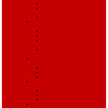
Одноразовые изделия
От биологических
факторов
От кислот и щелочей
Спецодежда для медицины и
сферы обслуживания
Костюмы, комплекты
Блузы, брюки, куртки
Фартуки, передники,
сарафаны, униформа
Халаты медицинские и
для сферы обслуживания
Спецодежда для охранных
структур
Костюмы зимние
Костюмы летние
Рубашки и аксессуары
Спецодежда для рыбалки,
охоты, туризма
Зимняя
Летняя
Флис
Спецодежда сигнальная