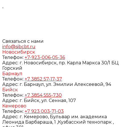
Нажимая кнопку «Задать вопрос», я даю свое согласие
на обработку моих персональных данных, в соответствии
с Федеральным законом от 27.07.2006 года №152-ФЗ «О
персональных данных», на условиях и для целей,
определенных в
Согласии
на обработку персональных
данных и
Политике конфиденциальности
Связаться с нами
info@sibcbt.ru
Новосибирск
Телефон:
+7-923-006-05-36
Адрес:
г. Новосибирск, пр. Карла Маркса 30/1 БЦ
Горский
Барнаул
Телефон:
+7 3852 57-17-37
Адрес:
г. Барнаул, ул. Эмилии Алексеевой, 94
Бийск
Телефон:
+7 3854 555-730
Адрес:
г. Бийск, ул. Сенная, 107
Кемерово
Телефон:
+7 923 003-71-03
Адрес:
г. Кемерово, Бульвар им. академика
Леонида Барбараша, 1 ,Кузбасский технопарк ,