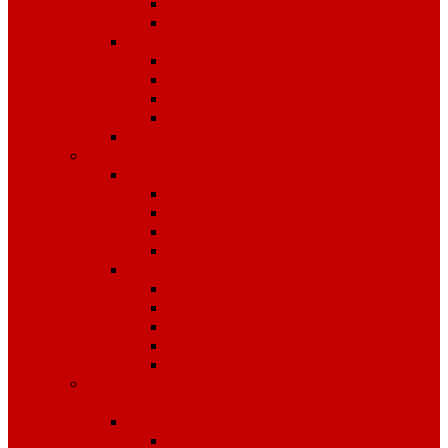
Костюмы
Жилеты
Трикотаж
Белье, тельняшки
Рубашки-Поло
Толстовки
Футболки
Головные уборы
Спецобувь
Спецобувь зимняя
Обувь рабочая зимняя
Обувь суконная, валенки
Бахилы
ЭВА
Спецобувь летняя
Обувь рабочая летняя
Обувь резиновая, ПВХ
Обувь повседневная
Сабо, туфли
ЭВА
Средства индивидуальной
защиты
Безопасность рабочего места
Аптечки