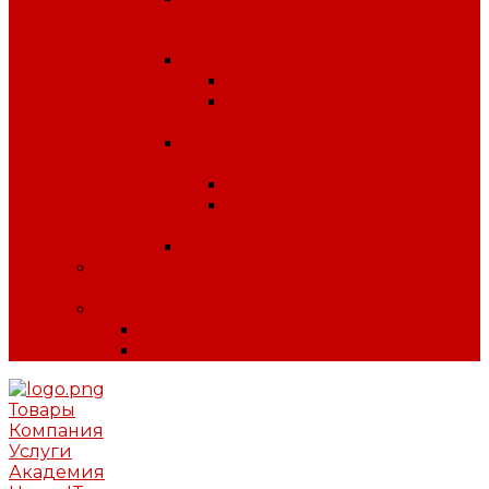
антитеррористической
безопасности
Плакаты по охране труда
Предупреждающие
Плакаты Советского
периода
Плакаты для ДОУ и
начальной школы
ПДД
Пожарная
безопасность
Плакаты по ГО и ЧС
Сердечно-легочная реанимация и
первая помощь
МИНПРОМТОРГ
Одежда
Обувь
Товары
Компания
Услуги
Академия