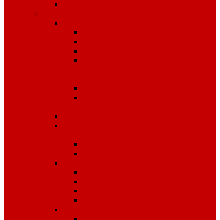
Чай
Полиграфия
Стенды
Охрана труда
Пожарная безопасность
Стенды по ГО и ЧС
Стенды по
антитеррористической
безопасности
Стенды "Информация"
Стенды "Первая помощь
пострадавшим"
Знаки безопасности
Фотолюминесцентные
эвакуационные системы
Планы эвакуации
Эвакуационные знаки
Журналы
Охрана труда
Пожарная безопасность
Электробезопасность
Строительство
Плакаты
Плакаты по