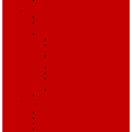
Средства защиты органов
слуха
Средства защиты рук
КРАГИ
Дерматологические средства
защиты
Перчатки
Защита от вибрации
Защита от механических
воздействий
Защита от пониженных
температур
Защита от порезов
Одноразовые
Защита от химических
воздействий
Хозяйственные
Рукавицы
Специализированное питание
VitaPro
Батончики
Какао
Кисель детоксикационный
Напиток