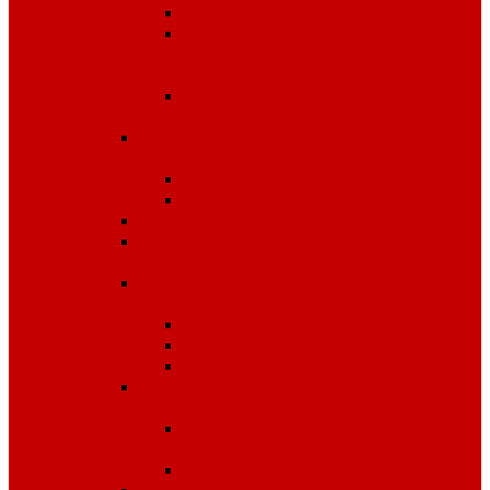
Диэлектрика
Лента
оградительная,дорожные
ограждения,конусы
Противопожарное
оборудование
Средства для защиты от
падения с высоты
OLYMP
Обвязка Vento
Средства защиты головы
Средства защиты
комплексные
Средства защиты лица и
органов зрения
Маски, щитки
Очки
Стекла
Средства защиты органов
дыхания
Противогазы, маски,
фильтры
Респираторы, патроны