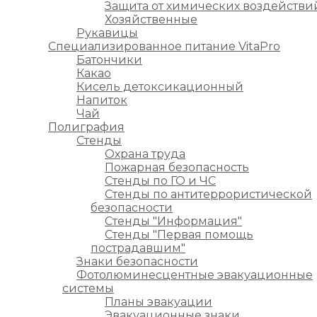
Защита от химических воздействи
Хозяйственные
Рукавицы
Специализированное питание VitaPro
Батончики
Какао
Кисель детоксикационный
Напиток
Чай
Полиграфия
Стенды
Охрана труда
Пожарная безопасность
Стенды по ГО и ЧС
Стенды по антитеррористической
безопасности
Стенды "Информация"
Стенды "Первая помощь
пострадавшим"
Знаки безопасности
Фотолюминесцентные эвакуационные
системы
Планы эвакуации
Эвакуационные знаки