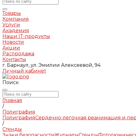
Товары
Компания
Услуги
Академия
Наши IT-продукты
Новости
Акции
Распродажа
Контакты
г. Барнаул, ул. Эмилии Алексеевой, 94
Личный кабинет
Поиск
Главная
/
Полиграфия
Полиграфия
Сердечно-легочная реанимация и пе
/
Стенды
Знаки безопасности
Журналы
Стенды
Фотолюминесц