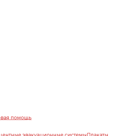
рвая помощь
ентные эвакуационные системы
Плакаты