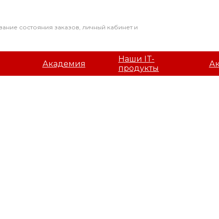
вание состояния заказов, личный кабинет и
Наши IT-
Академия
А
продукты