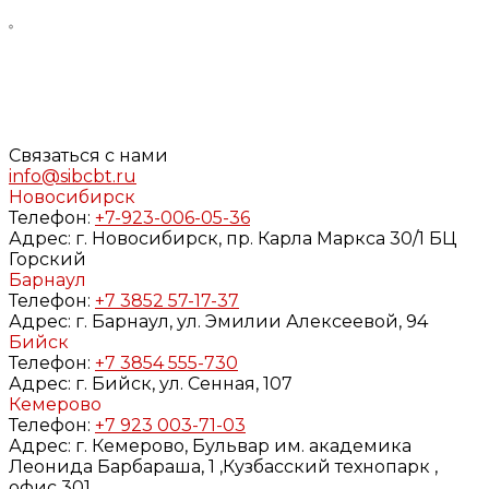
Нажимая кнопку «Задать вопрос», я даю свое согласие
на обработку моих персональных данных, в соответствии
с Федеральным законом от 27.07.2006 года №152-ФЗ «О
персональных данных», на условиях и для целей,
определенных в
Согласии
на обработку персональных
данных и
Политике конфиденциальности
Связаться с нами
info@sibcbt.ru
Новосибирск
Телефон:
+7-923-006-05-36
Адрес:
г. Новосибирск, пр. Карла Маркса 30/1 БЦ
Горский
Барнаул
Телефон:
+7 3852 57-17-37
Адрес:
г. Барнаул, ул. Эмилии Алексеевой, 94
Бийск
Телефон:
+7 3854 555-730
Адрес:
г. Бийск, ул. Сенная, 107
Кемерово
Телефон:
+7 923 003-71-03
Адрес:
г. Кемерово, Бульвар им. академика
Леонида Барбараша, 1 ,Кузбасский технопарк ,
офис 301