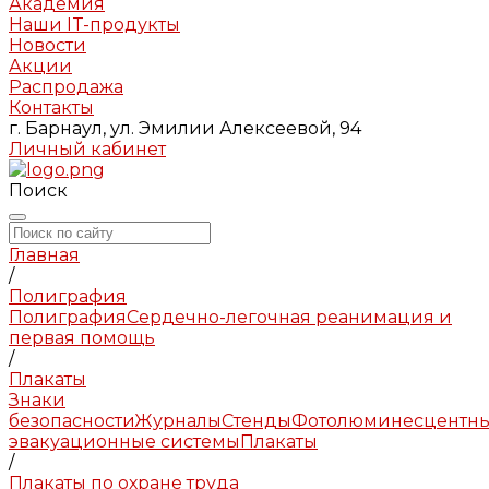
Академия
Наши IT-продукты
Новости
Акции
Распродажа
Контакты
г. Барнаул, ул. Эмилии Алексеевой, 94
Личный кабинет
Поиск
Главная
/
Полиграфия
Полиграфия
Сердечно-легочная реанимация и
первая помощь
/
Плакаты
Знаки
безопасности
Журналы
Стенды
Фотолюминесцентн
эвакуационные системы
Плакаты
/
Плакаты по охране труда