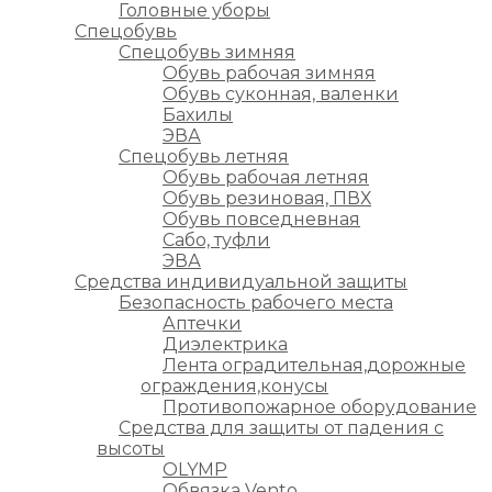
Головные уборы
Спецобувь
Спецобувь зимняя
Обувь рабочая зимняя
Обувь суконная, валенки
Бахилы
ЭВА
Спецобувь летняя
Обувь рабочая летняя
Обувь резиновая, ПВХ
Обувь повседневная
Сабо, туфли
ЭВА
Средства индивидуальной защиты
Безопасность рабочего места
Аптечки
Диэлектрика
Лента оградительная,дорожные
ограждения,конусы
Противопожарное оборудование
Средства для защиты от падения с
высоты
OLYMP
Обвязка Vento