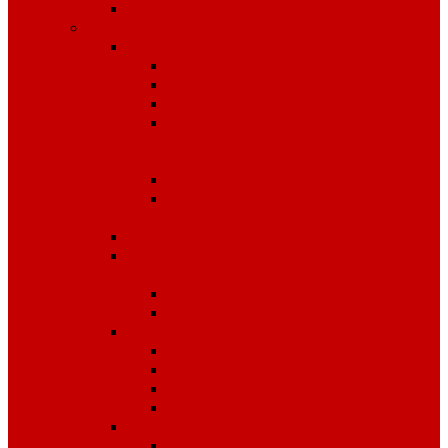
Чай
Полиграфия
Стенды
Охрана труда
Пожарная безопасность
Стенды по ГО и ЧС
Стенды по
антитеррористической
безопасности
Стенды "Информация"
Стенды "Первая помощь
пострадавшим"
Знаки безопасности
Фотолюминесцентные
эвакуационные системы
Планы эвакуации
Эвакуационные знаки
Журналы
Охрана труда
Пожарная безопасность
Электробезопасность
Строительство
Плакаты
Плакаты по