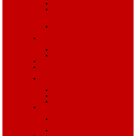
Диэлектрика
Лента
оградительная,дорожные
ограждения,конусы
Противопожарное
оборудование
Средства для защиты от
падения с высоты
OLYMP
Обвязка Vento
Средства защиты головы
Средства защиты
комплексные
Средства защиты лица и
органов зрения
Маски, щитки
Очки
Стекла
Средства защиты органов
дыхания
Противогазы, маски,
фильтры
Респираторы, патроны