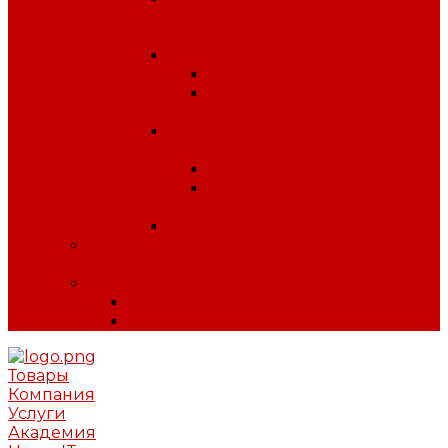
антитеррористической
безопасности
Плакаты по охране труда
Предупреждающие
Плакаты Советского
периода
Плакаты для ДОУ и
начальной школы
ПДД
Пожарная
безопасность
Плакаты по ГО и ЧС
Сердечно-легочная реанимация и
первая помощь
МИНПРОМТОРГ
Одежда
Обувь
Товары
Компания
Услуги
Академия