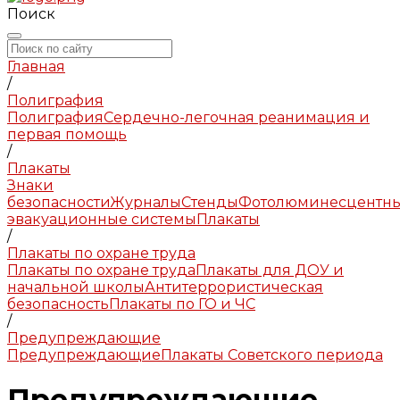
Поиск
Главная
/
Полиграфия
Полиграфия
Сердечно-легочная реанимация и
первая помощь
/
Плакаты
Знаки
безопасности
Журналы
Стенды
Фотолюминесцентн
эвакуационные системы
Плакаты
/
Плакаты по охране труда
Плакаты по охране труда
Плакаты для ДОУ и
начальной школы
Антитеррористическая
безопасность
Плакаты по ГО и ЧС
/
Предупреждающие
Предупреждающие
Плакаты Советского периода
Предупреждающие