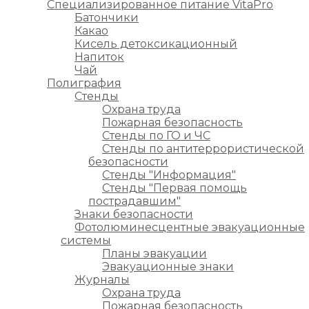
Специализированное питание VitaPro
Батончики
Какао
Кисель детоксикационный
Напиток
Чай
Полиграфия
Стенды
Охрана труда
Пожарная безопасность
Стенды по ГО и ЧС
Стенды по антитеррористической
безопасности
Стенды "Информация"
Стенды "Первая помощь
пострадавшим"
Знаки безопасности
Фотолюминесцентные эвакуационные
системы
Планы эвакуации
Эвакуационные знаки
Журналы
Охрана труда
Пожарная безопасность