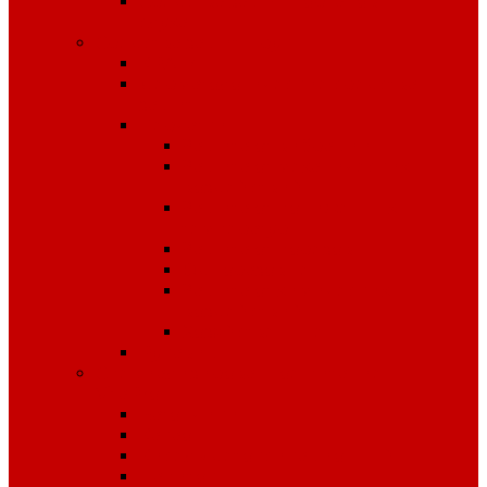
Средства защиты органов
слуха
Средства защиты рук
КРАГИ
Дерматологические средства
защиты
Перчатки
Защита от вибрации
Защита от механических
воздействий
Защита от пониженных
температур
Защита от порезов
Одноразовые
Защита от химических
воздействий
Хозяйственные
Рукавицы
Специализированное питание
VitaPro
Батончики
Какао
Кисель детоксикационный
Напиток