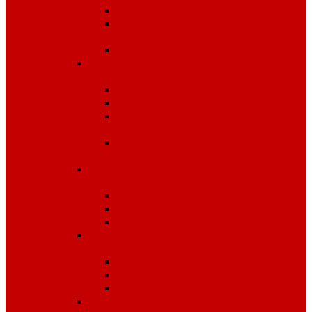
Одноразовые изделия
От биологических
факторов
От кислот и щелочей
Спецодежда для медицины и
сферы обслуживания
Костюмы, комплекты
Блузы, брюки, куртки
Фартуки, передники,
сарафаны, униформа
Халаты медицинские и
для сферы обслуживания
Спецодежда для охранных
структур
Костюмы зимние
Костюмы летние
Рубашки и аксессуары
Спецодежда для рыбалки,
охоты, туризма
Зимняя
Летняя
Флис
Спецодежда сигнальная