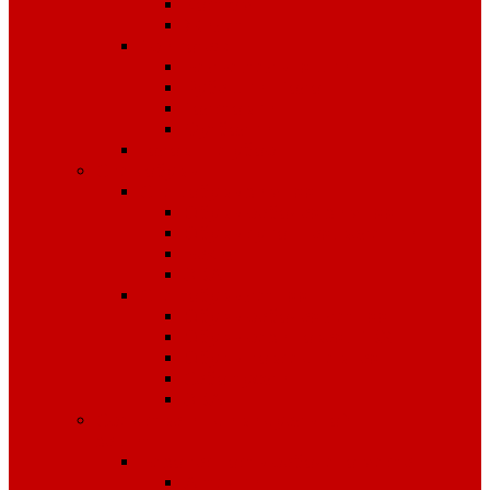
Костюмы
Жилеты
Трикотаж
Белье, тельняшки
Рубашки-Поло
Толстовки
Футболки
Головные уборы
Спецобувь
Спецобувь зимняя
Обувь рабочая зимняя
Обувь суконная, валенки
Бахилы
ЭВА
Спецобувь летняя
Обувь рабочая летняя
Обувь резиновая, ПВХ
Обувь повседневная
Сабо, туфли
ЭВА
Средства индивидуальной
защиты
Безопасность рабочего места
Аптечки