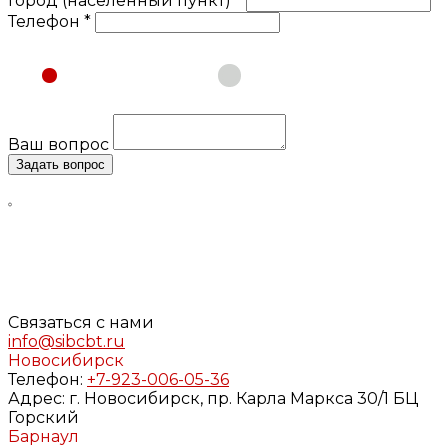
Город (населенный пункт) *
Телефон *
Физическое лицо
Юридическое лицо
Ваш вопрос
Задать вопрос
Нажимая кнопку «Задать вопрос», я даю свое согласие
на обработку моих персональных данных, в соответствии
с Федеральным законом от 27.07.2006 года №152-ФЗ «О
персональных данных», на условиях и для целей,
определенных в
Согласии
на обработку персональных
данных и
Политике конфиденциальности
Связаться с нами
info@sibcbt.ru
Новосибирск
Телефон:
+7-923-006-05-36
Адрес:
г. Новосибирск, пр. Карла Маркса 30/1 БЦ
Горский
Барнаул