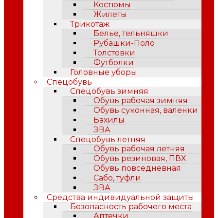
Костюмы
Жилеты
Трикотаж
Белье, тельняшки
Рубашки-Поло
Толстовки
Футболки
Головные уборы
Спецобувь
Спецобувь зимняя
Обувь рабочая зимняя
Обувь суконная, валенки
Бахилы
ЭВА
Спецобувь летняя
Обувь рабочая летняя
Обувь резиновая, ПВХ
Обувь повседневная
Сабо, туфли
ЭВА
Средства индивидуальной защиты
Безопасность рабочего места
Аптечки