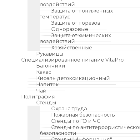
воздействий
Защита от пониженных
температур
Защита от порезов
Одноразовые
Защита от химических
воздействий
Хозяйственные
Рукавицы
Специализированное питание VitaPro
Батончики
Какао
Кисель детоксикационный
Напиток
Чай
Полиграфия
Стенды
Охрана труда
Пожарная безопасность
Стенды по ГО и ЧС
Стенды по антитеррористическо
безопасности
Стенды "Информация"