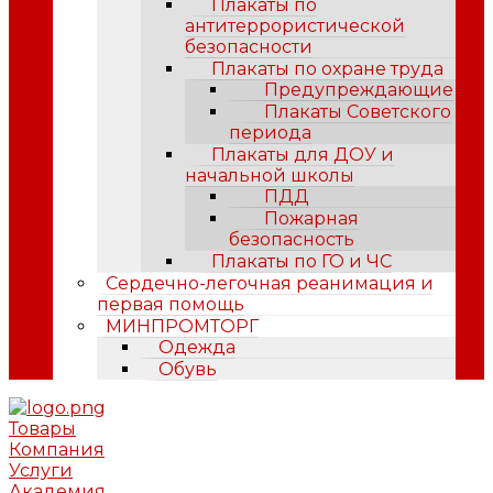
Плакаты по
антитеррористической
безопасности
Плакаты по охране труда
Предупреждающие
Плакаты Советского
периода
Плакаты для ДОУ и
начальной школы
ПДД
Пожарная
безопасность
Плакаты по ГО и ЧС
Сердечно-легочная реанимация и
первая помощь
МИНПРОМТОРГ
Одежда
Обувь
Товары
Компания
Услуги
Академия