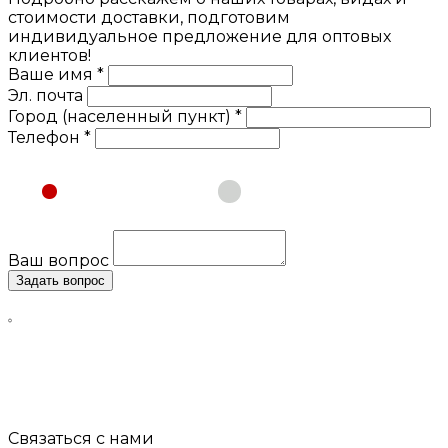
стоимости доставки, подготовим
индивидуальное предложение для оптовых
клиентов!
Ваше имя *
Эл. почта
Город (населенный пункт) *
Телефон *
Физическое лицо
Юридическое лицо
Ваш вопрос
Задать вопрос
Нажимая кнопку «Задать вопрос», я даю свое согласие
на обработку моих персональных данных, в соответствии
с Федеральным законом от 27.07.2006 года №152-ФЗ «О
персональных данных», на условиях и для целей,
определенных в
Согласии
на обработку персональных
данных и
Политике конфиденциальности
Связаться с нами