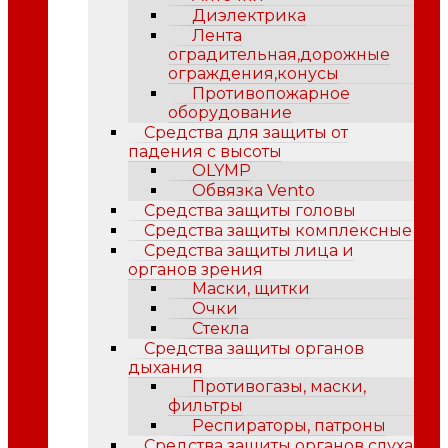
Диэлектрика
Лента
оградительная,дорожные
ограждения,конусы
Противопожарное
оборудование
Средства для защиты от
падения с высоты
OLYMP
Обвязка Vento
Средства защиты головы
Средства защиты комплексные
Средства защиты лица и
органов зрения
Маски, щитки
Очки
Стекла
Средства защиты органов
дыхания
Противогазы, маски,
фильтры
Респираторы, патроны
Средства защиты органов слуха