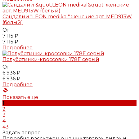
Сандалии "LEON medikal" женские арт. MED913W
(белый)
От
7 115 ₽
7 115 ₽
Подробнее
Полуботинки-кроссовки 178E серый
От
6 936 ₽
6 936 ₽
Подробнее
Показать еще
1
2
3
4
43
Задать вопрос
Подробно расскажем о наших товарах, видах и