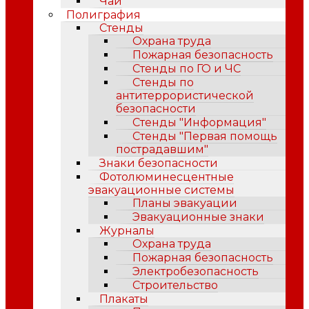
Чай
Полиграфия
Стенды
Охрана труда
Пожарная безопасность
Стенды по ГО и ЧС
Стенды по
антитеррористической
безопасности
Стенды "Информация"
Стенды "Первая помощь
пострадавшим"
Знаки безопасности
Фотолюминесцентные
эвакуационные системы
Планы эвакуации
Эвакуационные знаки
Журналы
Охрана труда
Пожарная безопасность
Электробезопасность
Строительство
Плакаты