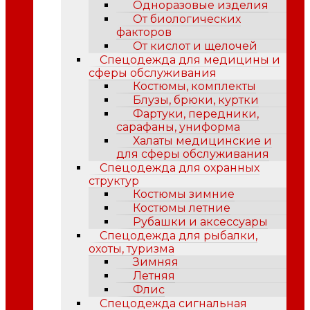
Одноразовые изделия
От биологических
факторов
От кислот и щелочей
Спецодежда для медицины и
сферы обслуживания
Костюмы, комплекты
Блузы, брюки, куртки
Фартуки, передники,
сарафаны, униформа
Халаты медицинские и
для сферы обслуживания
Спецодежда для охранных
структур
Костюмы зимние
Костюмы летние
Рубашки и аксессуары
Спецодежда для рыбалки,
охоты, туризма
Зимняя
Летняя
Флис
Спецодежда сигнальная