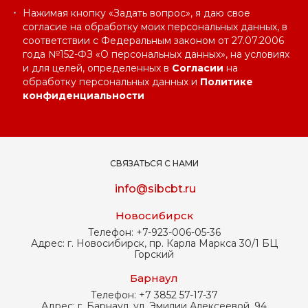
Нажимая кнопку «Задать вопрос», я даю свое
согласие на обработку моих персональных данных, в
соответствии с Федеральным законом от 27.07.2006
года №152-ФЗ «О персональных данных», на условиях
и для целей, определенных в
Согласии
на
обработку персональных данных и
Политике
конфиденциальности
СВЯЗАТЬСЯ С НАМИ
info@sibcbt.ru
Новосибирск
Телефон:
+7-923-006-05-36
Адрес:
г. Новосибирск, пр. Карла Маркса 30/1 БЦ
Горский
Барнаул
Телефон:
+7 3852 57-17-37
Адрес:
г. Барнаул, ул. Эмилии Алексеевой, 94