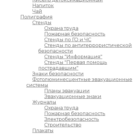
Напиток
Чай
Полиграфия
Стенды
Охрана труда
Пожарная безопасность
Стенды по ГО и ЧС
Стенды по антитеррористической
безопасности
Стенды "Информация"
Стенды "Первая помощь
пострадавшим"
Знаки безопасности
Фотолюминесцентные эвакуационные
системы
Планы эвакуации
Эвакуационные знаки
Журналы
Охрана труда
Пожарная безопасность
Электробезопасность
Строительство
Плакаты