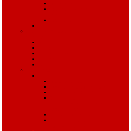
Одноразовые
Защита от химических
воздействий
Хозяйственные
Рукавицы
Специализированное питание
VitaPro
Батончики
Какао
Кисель детоксикационный
Напиток
Чай
Полиграфия
Стенды
Охрана труда
Пожарная безопасность
Стенды по ГО и ЧС
Стенды по
антитеррористической
безопасности
Стенды "Информация"
Стенды "Первая помощь
пострадавшим"