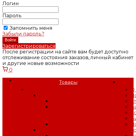
Логин
Пароль
Запомнить меня
Забыли пароль?
Зарегистрироваться
После регистрации на сайте вам будет доступно
отслеживание состояния заказов, личный кабинет
и другие новые возможности
0
Товары
Спецодежда
О
Спецодежда зимняя
Н
Костюмы зимние
С
Куртки, брюки,
В
полукомбинезоны
С
зимние
В
Жилеты, воротники
П
Спецодежда летняя
к
Костюмы летние
Б