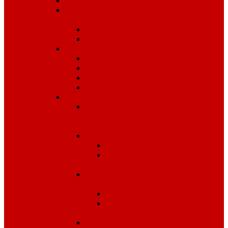
Знаки безопасности
Фотолюминесцентные
эвакуационные системы
Планы эвакуации
Эвакуационные знаки
Журналы
Охрана труда
Пожарная безопасность
Электробезопасность
Строительство
Плакаты
Плакаты по
антитеррористической
безопасности
Плакаты по охране труда
Предупреждающие
Плакаты Советского
периода
Плакаты для ДОУ и
начальной школы
ПДД
Пожарная
безопасность
Плакаты по ГО и ЧС