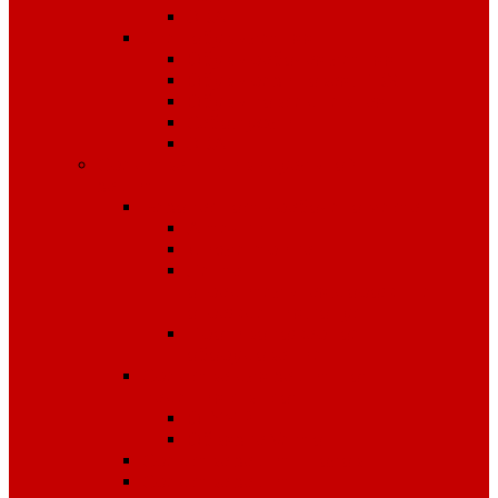
ЭВА
Спецобувь летняя
Обувь рабочая летняя
Обувь резиновая, ПВХ
Обувь повседневная
Сабо, туфли
ЭВА
Средства индивидуальной
защиты
Безопасность рабочего места
Аптечки
Диэлектрика
Лента
оградительная,дорожные
ограждения,конусы
Противопожарное
оборудование
Средства для защиты от
падения с высоты
OLYMP
Обвязка Vento
Средства защиты головы
Средства защиты