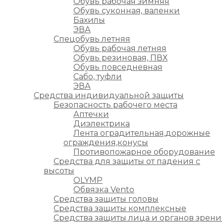
Обувь рабочая зимняя
Обувь суконная, валенки
Бахилы
ЭВА
Спецобувь летняя
Обувь рабочая летняя
Обувь резиновая, ПВХ
Обувь повседневная
Сабо, туфли
ЭВА
Средства индивидуальной защиты
Безопасность рабочего места
Аптечки
Диэлектрика
Лента оградительная,дорожные
ограждения,конусы
Противопожарное оборудование
Средства для защиты от падения с
высоты
OLYMP
Обвязка Vento
Средства защиты головы
Средства защиты комплексные
Средства защиты лица и органов зрени