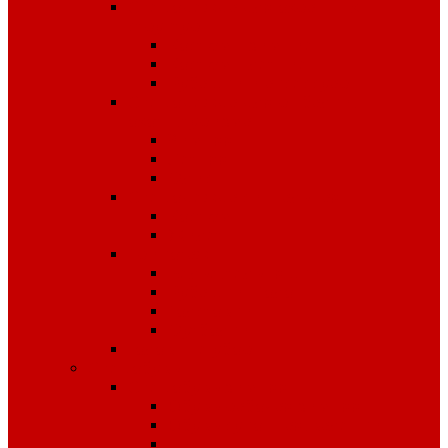
Спецодежда для охранных
структур
Костюмы зимние
Костюмы летние
Рубашки и аксессуары
Спецодежда для рыбалки,
охоты, туризма
Зимняя
Летняя
Флис
Спецодежда сигнальная
Костюмы
Жилеты
Трикотаж
Белье, тельняшки
Рубашки-Поло
Толстовки
Футболки
Головные уборы
Спецобувь
Спецобувь зимняя
Обувь рабочая зимняя
Обувь суконная, валенки
Бахилы