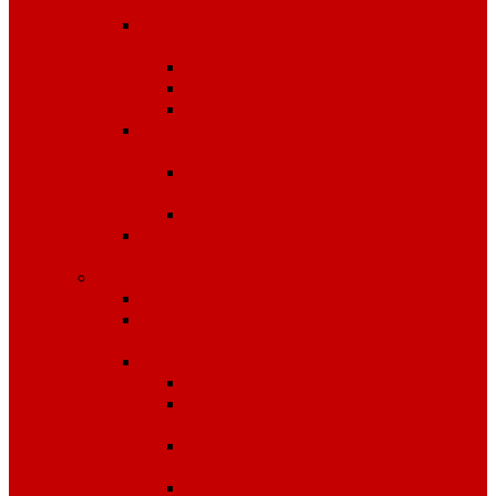
комплексные
Средства защиты лица и
органов зрения
Маски, щитки
Очки
Стекла
Средства защиты органов
дыхания
Противогазы, маски,
фильтры
Респираторы, патроны
Средства защиты органов
слуха
Средства защиты рук
КРАГИ
Дерматологические средства
защиты
Перчатки
Защита от вибрации
Защита от механических
воздействий
Защита от пониженных
температур
Защита от порезов