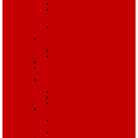
Диэлектрика
Лента
оградительная,дорожные
ограждения,конусы
Противопожарное
оборудование
Средства для защиты от
падения с высоты
OLYMP
Обвязка Vento
Средства защиты головы
Средства защиты
комплексные
Средства защиты лица и
органов зрения
Маски, щитки
Очки
Стекла
Средства защиты органов
дыхания
Противогазы, маски,
фильтры
Респираторы, патроны