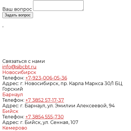
Ваш вопрос
Задать вопрос
Нажимая кнопку «Задать вопрос», я даю свое согласие
на обработку моих персональных данных, в соответствии
с Федеральным законом от 27.07.2006 года №152-ФЗ «О
персональных данных», на условиях и для целей,
определенных в
Согласии
на обработку персональных
данных и
Политике конфиденциальности
Связаться с нами
info@sibcbt.ru
Новосибирск
Телефон:
+7-923-006-05-36
Адрес:
г. Новосибирск, пр. Карла Маркса 30/1 БЦ
Горский
Барнаул
Телефон:
+7 3852 57-17-37
Адрес:
г. Барнаул, ул. Эмилии Алексеевой, 94
Бийск
Телефон:
+7 3854 555-730
Адрес:
г. Бийск, ул. Сенная, 107
Кемерово