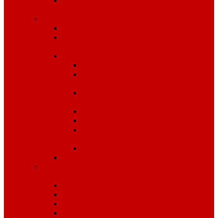
Средства защиты органов
слуха
Средства защиты рук
КРАГИ
Дерматологические средства
защиты
Перчатки
Защита от вибрации
Защита от механических
воздействий
Защита от пониженных
температур
Защита от порезов
Одноразовые
Защита от химических
воздействий
Хозяйственные
Рукавицы
Специализированное питание
VitaPro
Батончики
Какао
Кисель детоксикационный
Напиток