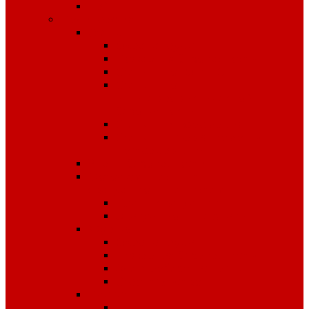
Чай
Полиграфия
Стенды
Охрана труда
Пожарная безопасность
Стенды по ГО и ЧС
Стенды по
антитеррористической
безопасности
Стенды "Информация"
Стенды "Первая помощь
пострадавшим"
Знаки безопасности
Фотолюминесцентные
эвакуационные системы
Планы эвакуации
Эвакуационные знаки
Журналы
Охрана труда
Пожарная безопасность
Электробезопасность
Строительство
Плакаты
Плакаты по