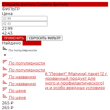
Открыть фильтр
Скрыть фильтр
ФИЛЬТР
Цена
22.99
42.43
ПРИМЕНИТЬ
СБРОСИТЬ ФИЛЬТР
Найдено:
Показать
По популярности
По популярности
По популярности
Напиток витаминный "Леовит" (Малина) пакет 12 г.
По названию
"VitaPro". Специализированный продукт для
диетического (лечебного и профилактического)
По названию
питания при вредных и особо вредных условиях
По цене
труда (уп.45 шт./540)
В наличии: 13
По цене
26.5 ₽
26.5 ₽