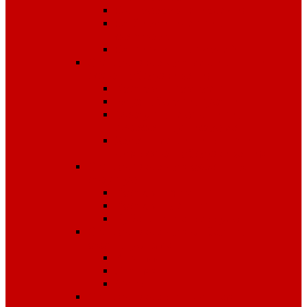
Одноразовые изделия
От биологических
факторов
От кислот и щелочей
Спецодежда для медицины и
сферы обслуживания
Костюмы, комплекты
Блузы, брюки, куртки
Фартуки, передники,
сарафаны, униформа
Халаты медицинские и
для сферы обслуживания
Спецодежда для охранных
структур
Костюмы зимние
Костюмы летние
Рубашки и аксессуары
Спецодежда для рыбалки,
охоты, туризма
Зимняя
Летняя
Флис
Спецодежда сигнальная