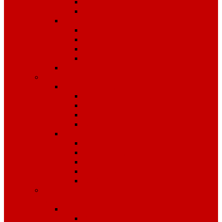
Костюмы
Жилеты
Трикотаж
Белье, тельняшки
Рубашки-Поло
Толстовки
Футболки
Головные уборы
Спецобувь
Спецобувь зимняя
Обувь рабочая зимняя
Обувь суконная, валенки
Бахилы
ЭВА
Спецобувь летняя
Обувь рабочая летняя
Обувь резиновая, ПВХ
Обувь повседневная
Сабо, туфли
ЭВА
Средства индивидуальной
защиты
Безопасность рабочего места
Аптечки