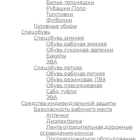
Белье, тельняшки
Рубашки-Поло
Толстовки
Футболки
Головные уборы
Спецобувь
Спецобувь зимняя
Обувь рабочая зимняя
Обувь суконная, валенки
Бахилы
ЭВА
Спецобувь летняя
Обувь рабочая летняя
Обувь резиновая, ПВХ
Обувь повседневная
Сабо, туфли
ЭВА
Средства индивидуальной защиты
Безопасность рабочего места
Аптечки
Диэлектрика
Лента оградительная,дорожные
ограждения,конусы
Противопожарное оборудование