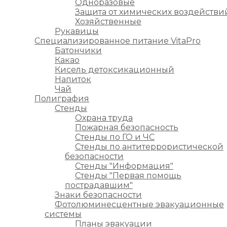
Одноразовые
Защита от химических воздействи
Хозяйственные
Рукавицы
Специализированное питание VitaPro
Батончики
Какао
Кисель детоксикационный
Напиток
Чай
Полиграфия
Стенды
Охрана труда
Пожарная безопасность
Стенды по ГО и ЧС
Стенды по антитеррористической
безопасности
Стенды "Информация"
Стенды "Первая помощь
пострадавшим"
Знаки безопасности
Фотолюминесцентные эвакуационные
системы
Планы эвакуации