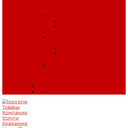
антитеррористической
безопасности
Плакаты по охране труда
Предупреждающие
Плакаты Советского
периода
Плакаты для ДОУ и
начальной школы
ПДД
Пожарная
безопасность
Плакаты по ГО и ЧС
Сердечно-легочная реанимация и
первая помощь
МИНПРОМТОРГ
Одежда
Обувь
Товары
Компания
Услуги
Академия