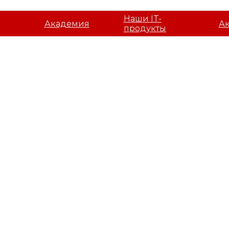
Наши IT-
Академия
А
продукты