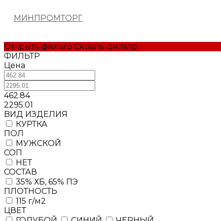
МИНПРОМТОРГ
Открыть фильтр
Скрыть фильтр
ФИЛЬТР
Цена
462.84
2295.01
BИД ИЗДЕЛИЯ
КУРТКА
ПОЛ
МУЖСКОЙ
СОП
НЕТ
СОСТАВ
35% ХБ, 65% ПЭ
ПЛОТНОСТЬ
115 г/м2
ЦВЕТ
ГОЛУБОЙ
СИНИЙ
ЧЕРНЫЙ