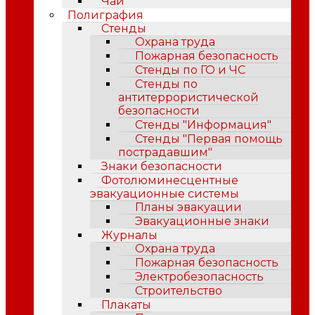
Чай
Полиграфия
Стенды
Охрана труда
Пожарная безопасность
Стенды по ГО и ЧС
Стенды по
антитеррористической
безопасности
Стенды "Информация"
Стенды "Первая помощь
пострадавшим"
Знаки безопасности
Фотолюминесцентные
эвакуационные системы
Планы эвакуации
Эвакуационные знаки
Журналы
Охрана труда
Пожарная безопасность
Электробезопасность
Строительство
Плакаты