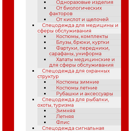
Одноразовые изделия
От биологических
факторов
От кислот и щелочей
Спецодежда для медицины и
сферы обслуживания
Костюмы, комплекты
Блузы, брюки, куртки
Фартуки, передники,
сарафаны, униформа
Халаты медицинские и
для сферы обслуживания
Спецодежда для охранных
структур
Костюмы зимние
Костюмы летние
Рубашки и аксессуары
Спецодежда для рыбалки,
охоты, туризма
Зимняя
Летняя
Флис
Спецодежда сигнальная