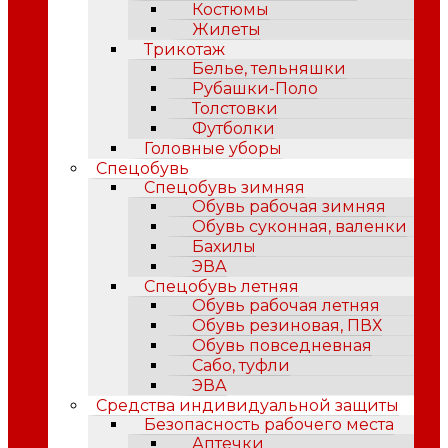
Костюмы
Жилеты
Трикотаж
Белье, тельняшки
Рубашки-Поло
Толстовки
Футболки
Головные уборы
Спецобувь
Спецобувь зимняя
Обувь рабочая зимняя
Обувь суконная, валенки
Бахилы
ЭВА
Спецобувь летняя
Обувь рабочая летняя
Обувь резиновая, ПВХ
Обувь повседневная
Сабо, туфли
ЭВА
Средства индивидуальной защиты
Безопасность рабочего места
Аптечки