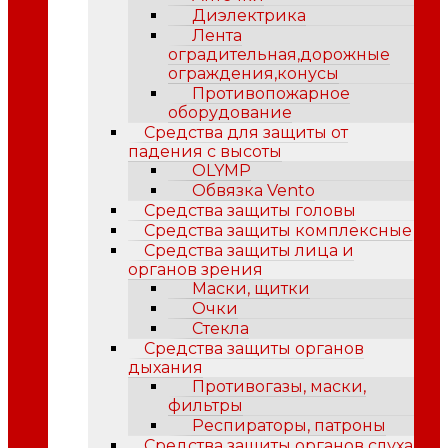
Диэлектрика
Лента
оградительная,дорожные
ограждения,конусы
Противопожарное
оборудование
Средства для защиты от
падения с высоты
OLYMP
Обвязка Vento
Средства защиты головы
Средства защиты комплексные
Средства защиты лица и
органов зрения
Маски, щитки
Очки
Стекла
Средства защиты органов
дыхания
Противогазы, маски,
фильтры
Респираторы, патроны
Средства защиты органов слуха