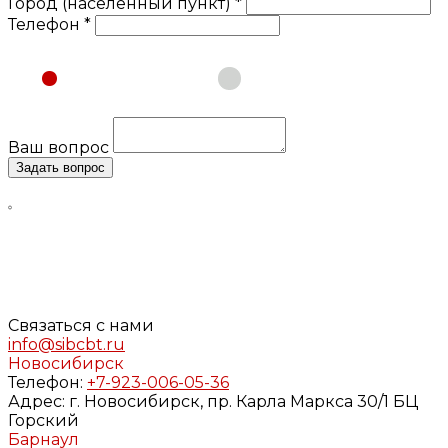
Город (населенный пункт) *
Телефон *
Физическое лицо
Юридическое лицо
Ваш вопрос
Задать вопрос
Нажимая кнопку «Задать вопрос», я даю свое согласие
на обработку моих персональных данных, в соответствии
с Федеральным законом от 27.07.2006 года №152-ФЗ «О
персональных данных», на условиях и для целей,
определенных в
Согласии
на обработку персональных
данных и
Политике конфиденциальности
Связаться с нами
info@sibcbt.ru
Новосибирск
Телефон:
+7-923-006-05-36
Адрес:
г. Новосибирск, пр. Карла Маркса 30/1 БЦ
Горский
Барнаул