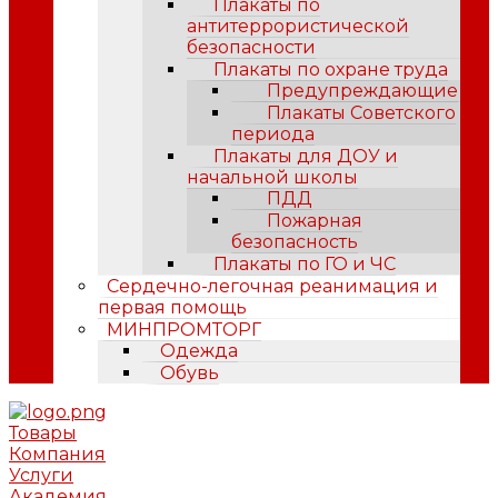
Плакаты по
антитеррористической
безопасности
Плакаты по охране труда
Предупреждающие
Плакаты Советского
периода
Плакаты для ДОУ и
начальной школы
ПДД
Пожарная
безопасность
Плакаты по ГО и ЧС
Сердечно-легочная реанимация и
первая помощь
МИНПРОМТОРГ
Одежда
Обувь
Товары
Компания
Услуги
Академия