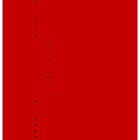
Средства защиты органов
слуха
Средства защиты рук
КРАГИ
Дерматологические средства
защиты
Перчатки
Защита от вибрации
Защита от механических
воздействий
Защита от пониженных
температур
Защита от порезов
Одноразовые
Защита от химических
воздействий
Хозяйственные
Рукавицы
Специализированное питание
VitaPro
Батончики
Какао
Кисель детоксикационный
Напиток