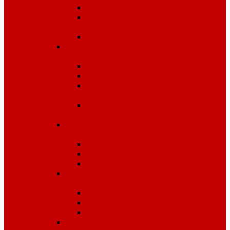
Одноразовые изделия
От биологических
факторов
От кислот и щелочей
Спецодежда для медицины и
сферы обслуживания
Костюмы, комплекты
Блузы, брюки, куртки
Фартуки, передники,
сарафаны, униформа
Халаты медицинские и
для сферы обслуживания
Спецодежда для охранных
структур
Костюмы зимние
Костюмы летние
Рубашки и аксессуары
Спецодежда для рыбалки,
охоты, туризма
Зимняя
Летняя
Флис
Спецодежда сигнальная