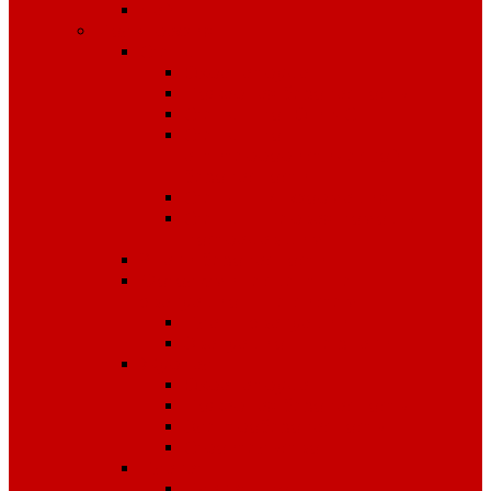
Чай
Полиграфия
Стенды
Охрана труда
Пожарная безопасность
Стенды по ГО и ЧС
Стенды по
антитеррористической
безопасности
Стенды "Информация"
Стенды "Первая помощь
пострадавшим"
Знаки безопасности
Фотолюминесцентные
эвакуационные системы
Планы эвакуации
Эвакуационные знаки
Журналы
Охрана труда
Пожарная безопасность
Электробезопасность
Строительство
Плакаты
Плакаты по