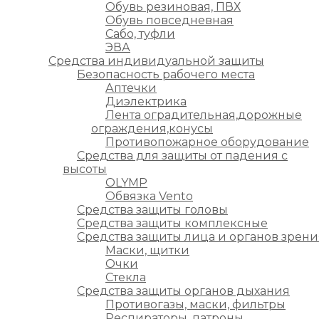
Обувь резиновая, ПВХ
Обувь повседневная
Сабо, туфли
ЭВА
Средства индивидуальной защиты
Безопасность рабочего места
Аптечки
Диэлектрика
Лента оградительная,дорожные
ограждения,конусы
Противопожарное оборудование
Средства для защиты от падения с
высоты
OLYMP
Обвязка Vento
Средства защиты головы
Средства защиты комплексные
Средства защиты лица и органов зрени
Маски, щитки
Очки
Стекла
Средства защиты органов дыхания
Противогазы, маски, фильтры
Респираторы, патроны