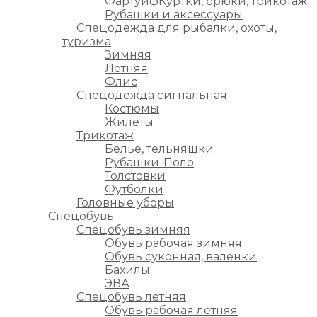
ФартуифКуртки, брюки, трикотаж
Рубашки и аксессуары
Спецодежда для рыбалки, охоты,
туризма
Зимняя
Летняя
Флис
Спецодежда сигнальная
Костюмы
Жилеты
Трикотаж
Белье, тельняшки
Рубашки-Поло
Толстовки
Футболки
Головные уборы
Спецобувь
Спецобувь зимняя
Обувь рабочая зимняя
Обувь суконная, валенки
Бахилы
ЭВА
Спецобувь летняя
Обувь рабочая летняя