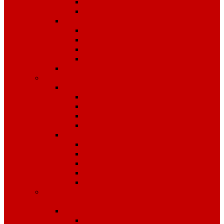
Костюмы
Жилеты
Трикотаж
Белье, тельняшки
Рубашки-Поло
Толстовки
Футболки
Головные уборы
Спецобувь
Спецобувь зимняя
Обувь рабочая зимняя
Обувь суконная, валенки
Бахилы
ЭВА
Спецобувь летняя
Обувь рабочая летняя
Обувь резиновая, ПВХ
Обувь повседневная
Сабо, туфли
ЭВА
Средства индивидуальной
защиты
Безопасность рабочего места
Аптечки