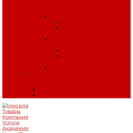
антитеррористической
безопасности
Плакаты по охране труда
Предупреждающие
Плакаты Советского
периода
Плакаты для ДОУ и
начальной школы
ПДД
Пожарная
безопасность
Плакаты по ГО и ЧС
Сердечно-легочная реанимация и
первая помощь
МИНПРОМТОРГ
Одежда
Обувь
Товары
Компания
Услуги
Академия