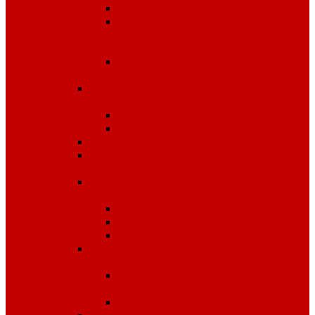
Диэлектрика
Лента
оградительная,дорожные
ограждения,конусы
Противопожарное
оборудование
Средства для защиты от
падения с высоты
OLYMP
Обвязка Vento
Средства защиты головы
Средства защиты
комплексные
Средства защиты лица и
органов зрения
Маски, щитки
Очки
Стекла
Средства защиты органов
дыхания
Противогазы, маски,
фильтры
Респираторы, патроны