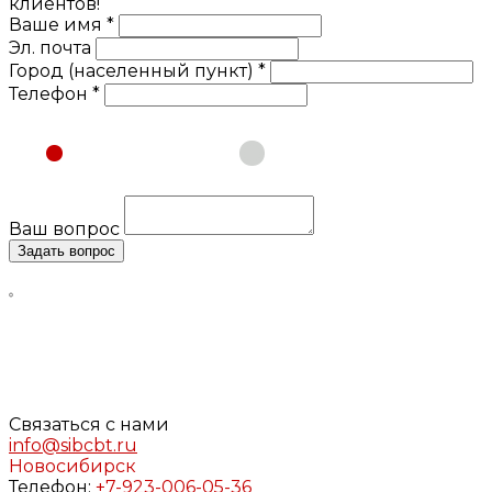
клиентов!
Ваше имя *
Эл. почта
Город (населенный пункт) *
Телефон *
Физическое лицо
Юридическое лицо
Ваш вопрос
Задать вопрос
Нажимая кнопку «Задать вопрос», я даю свое согласие
на обработку моих персональных данных, в соответствии
с Федеральным законом от 27.07.2006 года №152-ФЗ «О
персональных данных», на условиях и для целей,
определенных в
Согласии
на обработку персональных
данных и
Политике конфиденциальности
Связаться с нами
info@sibcbt.ru
Новосибирск
Телефон:
+7-923-006-05-36