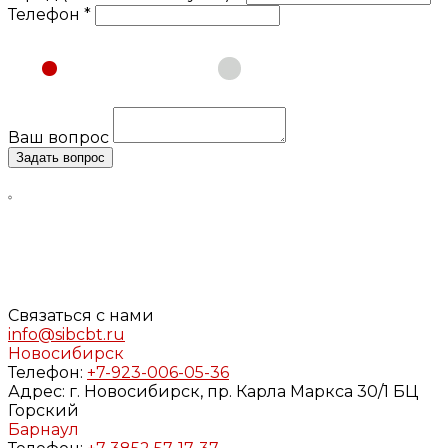
Телефон *
Физическое лицо
Юридическое лицо
Ваш вопрос
Задать вопрос
Нажимая кнопку «Задать вопрос», я даю свое согласие
на обработку моих персональных данных, в соответствии
с Федеральным законом от 27.07.2006 года №152-ФЗ «О
персональных данных», на условиях и для целей,
определенных в
Согласии
на обработку персональных
данных и
Политике конфиденциальности
Связаться с нами
info@sibcbt.ru
Новосибирск
Телефон:
+7-923-006-05-36
Адрес:
г. Новосибирск, пр. Карла Маркса 30/1 БЦ
Горский
Барнаул