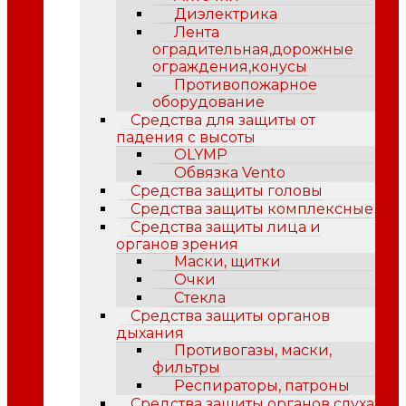
Диэлектрика
Лента
оградительная,дорожные
ограждения,конусы
Противопожарное
оборудование
Средства для защиты от
падения с высоты
OLYMP
Обвязка Vento
Средства защиты головы
Средства защиты комплексные
Средства защиты лица и
органов зрения
Маски, щитки
Очки
Стекла
Средства защиты органов
дыхания
Противогазы, маски,
фильтры
Респираторы, патроны
Средства защиты органов слуха