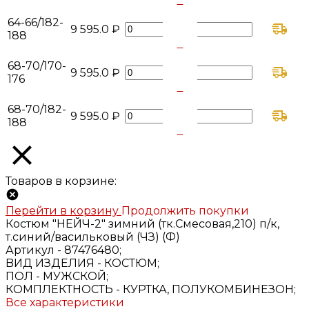
-
64-66/182-
9 595.0 ₽
188
+
-
68-70/170-
9 595.0 ₽
176
+
-
68-70/182-
9 595.0 ₽
188
+
Товаров в корзине:
Перейти в корзину
Продолжить покупки
Костюм "НЕЙЧ-2" зимний (тк.Смесовая,210) п/к,
т.синий/васильковый (ЧЗ) (Ф)
Артикул -
87476480;
BИД ИЗДЕЛИЯ -
КОСТЮМ;
ПОЛ -
МУЖСКОЙ;
КОМПЛЕКТНОСТЬ -
КУРТКА, ПОЛУКОМБИНЕЗОН;
Все характеристики