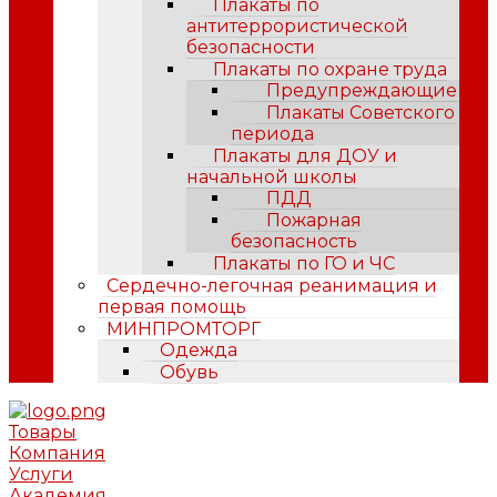
Плакаты по
антитеррористической
безопасности
Плакаты по охране труда
Предупреждающие
Плакаты Советского
периода
Плакаты для ДОУ и
начальной школы
ПДД
Пожарная
безопасность
Плакаты по ГО и ЧС
Сердечно-легочная реанимация и
первая помощь
МИНПРОМТОРГ
Одежда
Обувь
Товары
Компания
Услуги
Академия