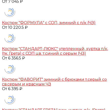
От 7 045 ₽
Костюм "ФОРМУЛА" с СОП, зимний с п/к (ЧЗ)
От 10 220.5 ₽
Костюм "СТАНДАРТ-ЛЮКС" утепленный, куртка п/к,
(тк. Грета) с СОП цв. т.синий с серым (ЧЗ)
От 6 356.5 ₽
Костюм "ФАВОРИТ" зимний с брюками т.серый со
св.серым и красным ЧЗ
От 6 395 ₽