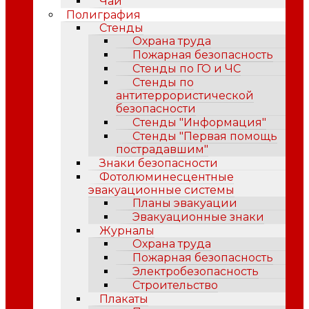
Чай
Полиграфия
Стенды
Охрана труда
Пожарная безопасность
Стенды по ГО и ЧС
Стенды по
антитеррористической
безопасности
Стенды "Информация"
Стенды "Первая помощь
пострадавшим"
Знаки безопасности
Фотолюминесцентные
эвакуационные системы
Планы эвакуации
Эвакуационные знаки
Журналы
Охрана труда
Пожарная безопасность
Электробезопасность
Строительство
Плакаты