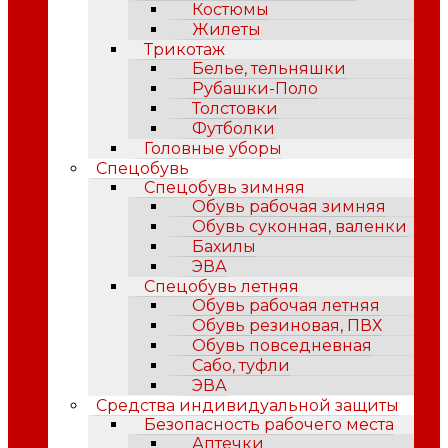
Костюмы
Жилеты
Трикотаж
Белье, тельняшки
Рубашки-Поло
Толстовки
Футболки
Головные уборы
Спецобувь
Спецобувь зимняя
Обувь рабочая зимняя
Обувь суконная, валенки
Бахилы
ЭВА
Спецобувь летняя
Обувь рабочая летняя
Обувь резиновая, ПВХ
Обувь повседневная
Сабо, туфли
ЭВА
Средства индивидуальной защиты
Безопасность рабочего места
Аптечки