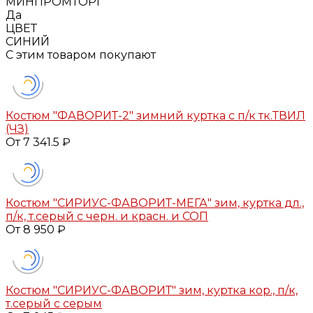
МИНПРОМТОРГ
Да
ЦВЕТ
СИНИЙ
С этим товаром покупают
Костюм "ФАВОРИТ-2" зимний куртка с п/к тк.ТВИЛ
(ЧЗ)
От 7 341.5 ₽
Костюм "СИРИУС-ФАВОРИТ-МЕГА" зим, куртка дл.,
п/к, т.серый с черн. и красн. и СОП
От 8 950 ₽
Костюм "СИРИУС-ФАВОРИТ" зим, куртка кор., п/к,
т.серый с серым