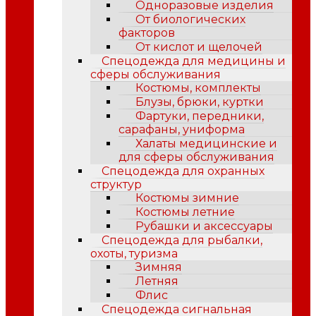
Одноразовые изделия
От биологических
факторов
От кислот и щелочей
Спецодежда для медицины и
сферы обслуживания
Костюмы, комплекты
Блузы, брюки, куртки
Фартуки, передники,
сарафаны, униформа
Халаты медицинские и
для сферы обслуживания
Спецодежда для охранных
структур
Костюмы зимние
Костюмы летние
Рубашки и аксессуары
Спецодежда для рыбалки,
охоты, туризма
Зимняя
Летняя
Флис
Спецодежда сигнальная